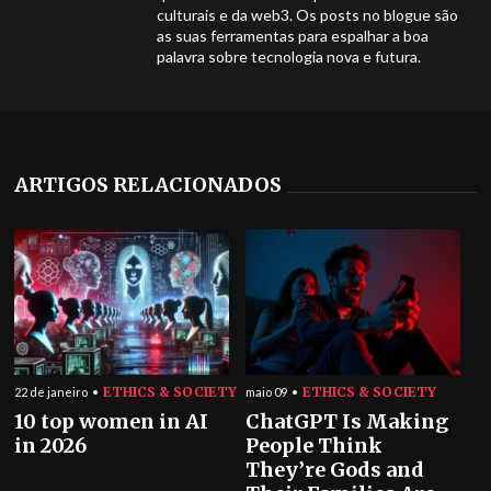
culturais e da web3. Os posts no blogue são
as suas ferramentas para espalhar a boa
palavra sobre tecnologia nova e futura.
ARTIGOS RELACIONADOS
ETHICS & SOCIETY
ETHICS & SOCIETY
22 de janeiro
maio 09
10 top women in AI
ChatGPT Is Making
in 2026
People Think
They’re Gods and