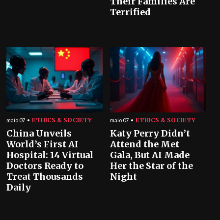
Their Families Are
Terrified
ETHICS & SOCIETY
ETHICS & SOCIETY
maio 07
maio 07
China Unveils
Katy Perry Didn’t
World’s First AI
Attend the Met
Hospital: 14 Virtual
Gala, But AI Made
Doctors Ready to
Her the Star of the
Treat Thousands
Night
Daily