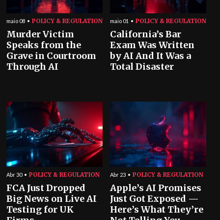
POLICY & REGULATION
POLICY & REGULATION
maio 08
maio 01
Murder Victim
California’s Bar
Speaks from the
Exam Was Written
Grave in Courtroom
by AI And It Was a
Through AI
Total Disaster
POLICY & REGULATION
POLICY & REGULATION
Abr 30
Abr 23
FCA Just Dropped
Apple’s AI Promises
Big News on Live AI
Just Got Exposed —
Testing for UK
Here’s What They’re