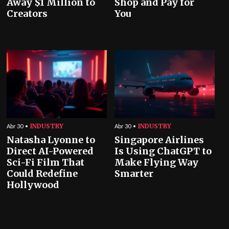
Away $1 Million to
Shop and Pay for
Creators
You
INDUSTRY
INDUSTRY
Abr 30
Abr 30
Natasha Lyonne to
Singapore Airlines
Direct AI-Powered
Is Using ChatGPT to
Sci-Fi Film That
Make Flying Way
Could Redefine
Smarter
Hollywood