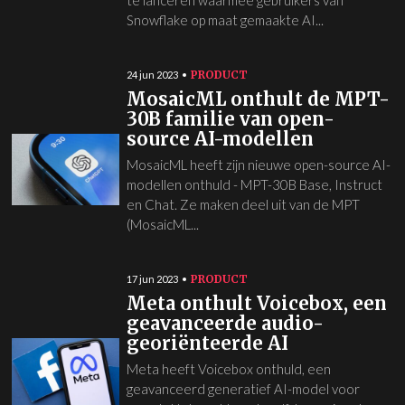
te lanceren waarmee gebruikers van
Snowflake op maat gemaakte AI...
PRODUCT
24 jun 2023
MosaicML onthult de MPT-
30B familie van open-
source AI-modellen
MosaicML heeft zijn nieuwe open-source AI-
modellen onthuld - MPT-30B Base, Instruct
en Chat. Ze maken deel uit van de MPT
(MosaicML...
PRODUCT
17 jun 2023
Meta onthult Voicebox, een
geavanceerde audio-
georiënteerde AI
Meta heeft Voicebox onthuld, een
geavanceerd generatief AI-model voor