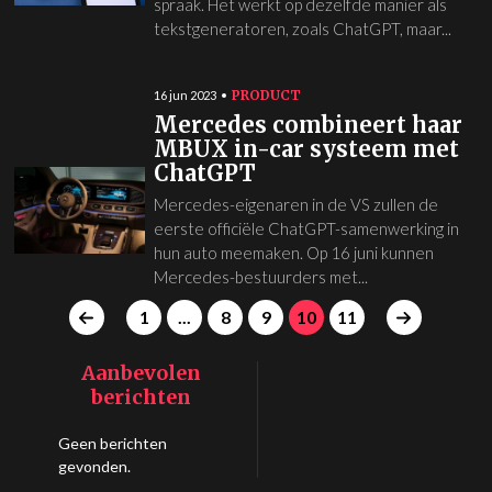
spraak. Het werkt op dezelfde manier als
tekstgeneratoren, zoals ChatGPT, maar...
PRODUCT
16 jun 2023
Mercedes combineert haar
MBUX in-car systeem met
ChatGPT
Mercedes-eigenaren in de VS zullen de
eerste officiële ChatGPT-samenwerking in
hun auto meemaken. Op 16 juni kunnen
Mercedes-bestuurders met...
1
...
8
9
10
11
Aanbevolen
berichten
Geen berichten
gevonden.