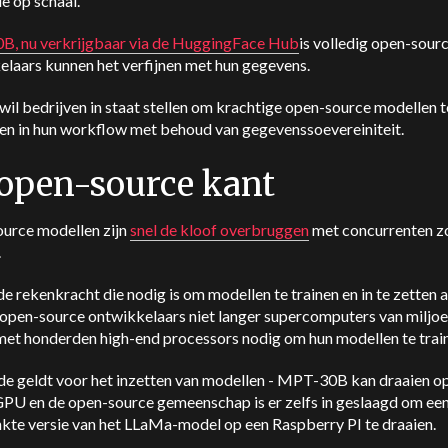
ie op schaal."
, nu verkrijgbaar via de HuggingFace Hub
is volledig open-sour
elaars kunnen het verfijnen met hun gegevens.
il bedrijven in staat stellen om krachtige open-source modellen t
ren in hun workflow met behoud van gegevenssoevereiniteit.
open-source kant
urce modellen zijn
snel de kloof overbruggen
met concurrenten z
.
 rekenkracht die nodig is om modellen te trainen en in te zetten 
open-source ontwikkelaars niet langer supercomputers van miljo
 met honderden high-end processors nodig om hun modellen te trai
de geldt voor het inzetten van modellen - MPT-30B kan draaien o
GPU en de open-source gemeenschap is er zelfs in geslaagd om ee
nkte versie van het LLaMa-model op een Raspberry PI te draaien.