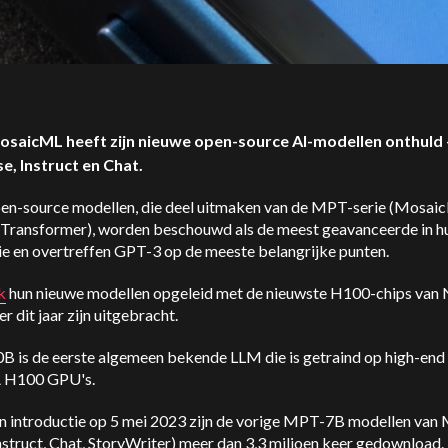
osaicML heeft zijn nieuwe open-source AI-modellen onthuld
e, Instruct en Chat.
en-source modellen, die deel uitmaken van de MPT-serie (Mosai
 Transformer), worden beschouwd als de meest geavanceerde in h
ie en overtreffen GPT-3 op de meeste belangrijke punten.
k
hun nieuwe modellen opgeleid met de nieuwste H100-chips van
er dit jaar zijn uitgebracht.
 is de eerste algemeen bekende LLM die is getraind op high-end
 H100 GPU's.
un introductie op 5 mei 2023 zijn de vorige MPT-7B modellen van
nstruct, Chat, StoryWriter) meer dan 3,3 miljoen keer gedownload