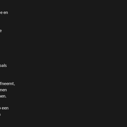
ce en
e
oals
afneemt,
enen
nen.
p een
n