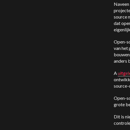
Naveen 
projecte
source m
dat ope
eigenlij
Open-so
van het 
bouwen 
anders 
A
uitge
ontwikk
source-
Open-so
grote b
Dit is n
controle