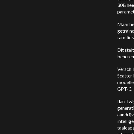
30B heef
paramet
Maar het
getrain
familie 
Dit stel
beheren
Verschi
Scatter
modelle
GPT-3.
Ilan Tw
generati
aandrijv
intelli
taalcapa