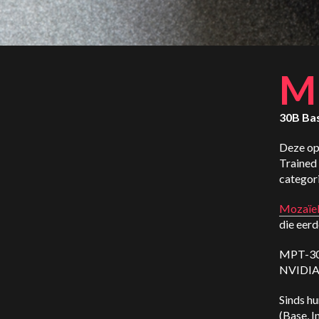
M
30B Bas
Deze op
Trained
categor
Mozaïe
die eerd
MPT-30B
NVIDIA
Sinds h
(Base, I