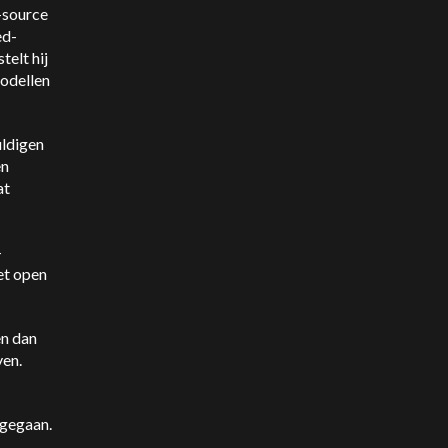
-source
ed-
telt hij
odellen
uldigen
en
at
-
et open
en dan
ven.
rgegaan.