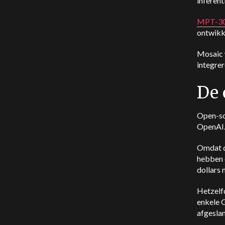
inferent
MPT-30B
ontwikk
Mosaic w
integre
De 
Open-so
OpenAI
Omdat de
hebben 
dollars
Hetzelf
enkele 
afgesla