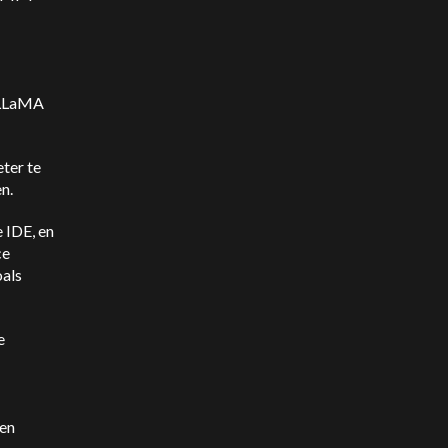
e LLaMA
ter te
n.
 IDE, en
ce
oals
e
 en