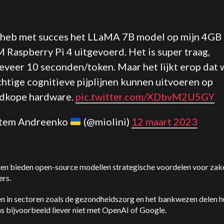
 heb met succes het LLaMA 7B model op mijn 4GB
 Raspberry Pi 4 uitgevoerd. Het is super traag,
eveer 10 seconden/token. Maar het lijkt erop dat 
chtige cognitieve pijplijnen kunnen uitvoeren op
dkope hardware.
pic.twitter.com/XDbvM2U5GY
rtem Andreenko
(@miolini)
12 maart 2023
en bieden open-source modellen strategische voordelen voor zake
ers.
en in sectoren zoals de gezondheidszorg en het bankwezen delen h
s bijvoorbeeld liever niet met OpenAI of Google.