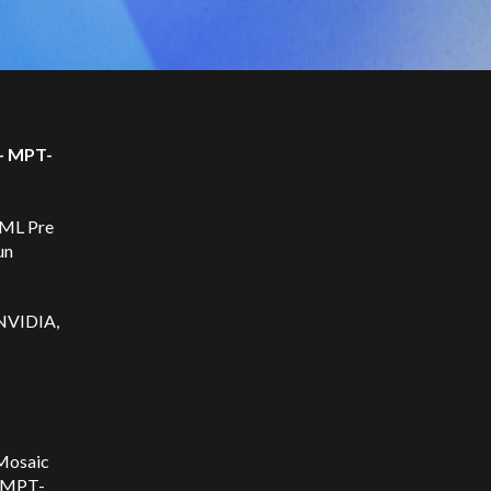
 - MPT-
cML Pre
un
 NVIDIA,
 Mosaic
. MPT-