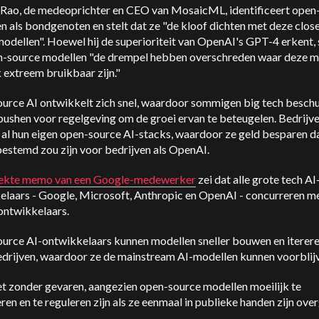
Rao, de medeoprichter en CEO van MosaicML, identificeert open
n als bondgenoten en stelt dat ze "de kloof dichten met deze clos
odellen". Hoewel hij de superioriteit van OpenAI's GPT-4 erkent, s
n-source modellen "de drempel hebben overschreden waar deze m
k extreem bruikbaar zijn."
urce AI ontwikkelt zich snel, waardoor sommigen big tech besch
pushen voor regelgeving om de groei ervan te beteugelen. Bedrijv
al hun eigen open-source AI-stacks, waardoor ze geld besparen d
bestemd zou zijn voor bedrijven als OpenAI.
lekte memo van een Google-medewerker
zei dat alle grote tech AI
elaars - Google, Microsoft, Anthropic en OpenAI - concurreren m
ontwikkelaars.
urce AI-ontwikkelaars kunnen modellen sneller bouwen en iterer
edrijven, waardoor ze de mainstream AI-modellen kunnen voorblij
iet zonder gevaren, aangezien open-source modellen moeilijk te
ren en te reguleren zijn als ze eenmaal in publieke handen zijn ove