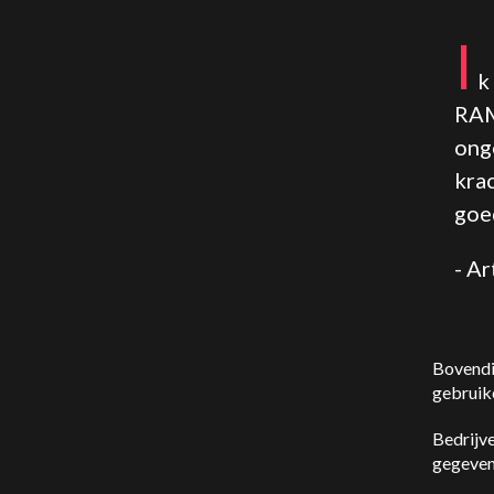
I
k
RAM
ong
kra
goe
- A
Bovendi
gebruik
Bedrijv
gegeven