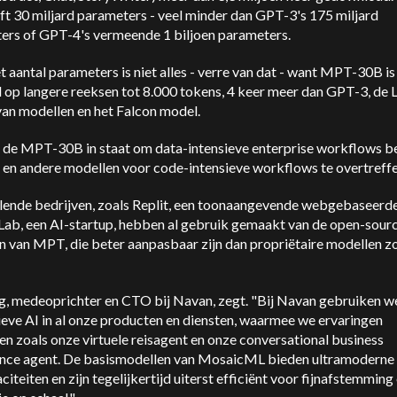
t 30 miljard parameters - veel minder dan GPT-3's 175 miljard
ers of GPT-4's vermeende 1 biljoen parameters.
 aantal parameters is niet alles - verre van dat - want MPT-30B is
d op langere reeksen tot 8.000 tokens, 4 keer meer dan GPT-3, d
van modellen en het Falcon model.
t de MPT-30B in staat om data-intensieve enterprise workflows be
 en andere modellen voor code-intensieve workflows te overtreffe
llende bedrijven, zoals Replit, een toonaangevende webgebaseerde
 Lab, een AI-startup, hebben al gebruik gemaakt van de open-sour
n van MPT, die beter aanpasbaar zijn dan propriëtaire modellen z
ig, medeoprichter en CTO bij Navan, zegt. "Bij Navan gebruiken w
eve AI in al onze producten en diensten, waarmee we ervaringen
en zoals onze virtuele reisagent en onze conversational business
gence agent. De basismodellen van MosaicML bieden ultramoderne
citeiten en zijn tegelijkertijd uiterst efficiënt voor fijnafstemming