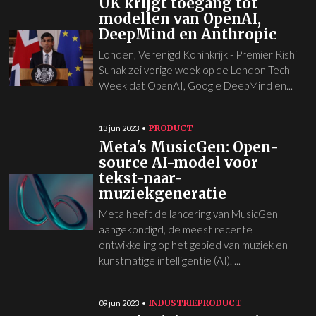
UK krijgt toegang tot
modellen van OpenAI,
DeepMind en Anthropic
Londen, Verenigd Koninkrijk - Premier Rishi
Sunak zei vorige week op de London Tech
Week dat OpenAI, Google DeepMind en...
PRODUCT
13 jun 2023
Meta's MusicGen: Open-
source AI-model voor
tekst-naar-
muziekgeneratie
Meta heeft de lancering van MusicGen
aangekondigd, de meest recente
ontwikkeling op het gebied van muziek en
kunstmatige intelligentie (AI). ...
INDUSTRIE
PRODUCT
09 jun 2023