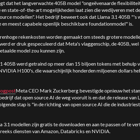
gt dat het langverwachte 405B model "ongeëvenaarde flexibiliteit
 en state-of-the-art mogelijkheden laat zien die wedijveren met d
ource modellen". Het bedrijf beweert ook dat Llama 3.1 405B "'s 
e en meest capabele openlijk beschikbare foundationmodel" is.
orenhoge rekenkosten worden gemaakt om steeds grotere modelle
 werd er druk gespeculeerd dat Meta's vlaggenschip, de 405B, wel 
etaalde model zou kunnen zijn.
.1 405B werd getraind op meer dan 15 biljoen tokens met behulp 
NVIDIA H100's, die waarschijnlijk honderden miljoenen dollars h
logpost
Meta CEO Mark Zuckerberg bevestigde opnieuw het sta
bedrijf dat open source AI de weg vooruit is en dat de release van 
olgende stap is "in de richting van open source AI die de industrie
 3.1 modellen zijn gratis te downloaden en aan te passen of te ver
 reeks diensten van Amazon, Databricks en NVIDIA.