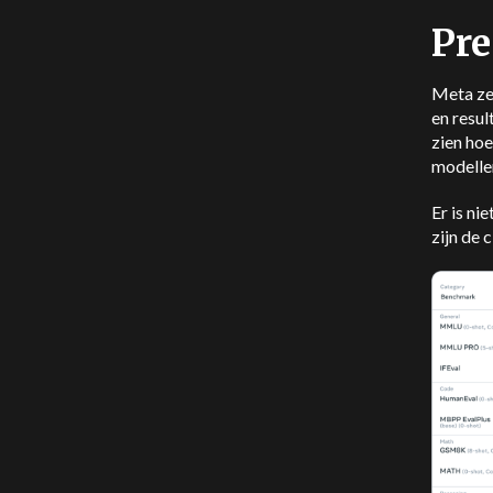
Pre
Meta ze
en resu
zien ho
modelle
Er is ni
zijn de 