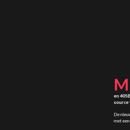
M
en 405B
source 
De nieu
met een 