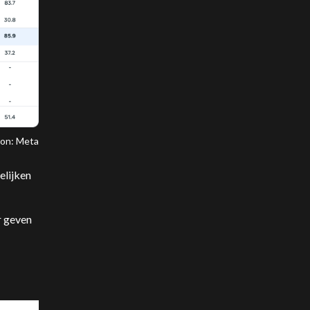
ron: Meta
elijken
r geven