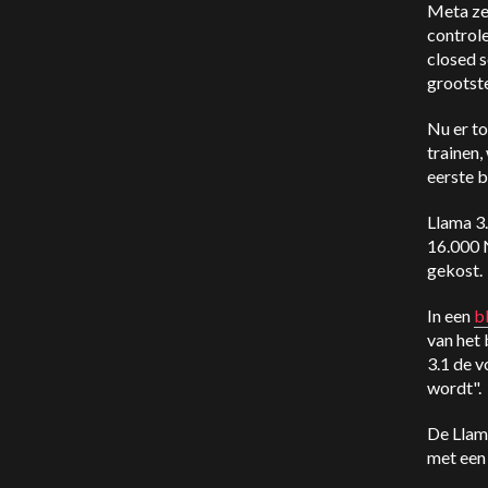
Meta ze
controle
closed s
grootst
Nu er t
trainen,
eerste b
Llama 3
16.000 
gekost.
In een
b
van het 
3.1 de v
wordt".
De Llama
met een