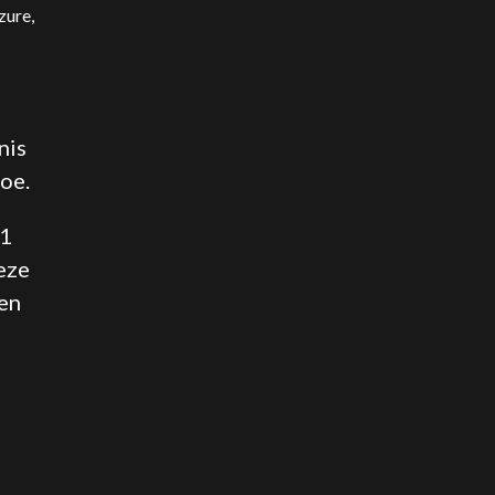
zure,
nis
oe.
.1
eze
een