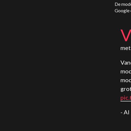
De mode
Google 
met
Van
mod
mod
gro
pic
- A