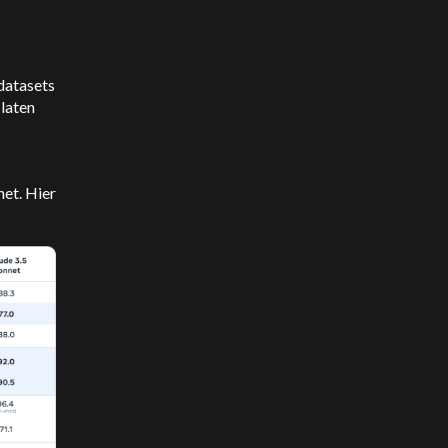
datasets
laten
net. Hier