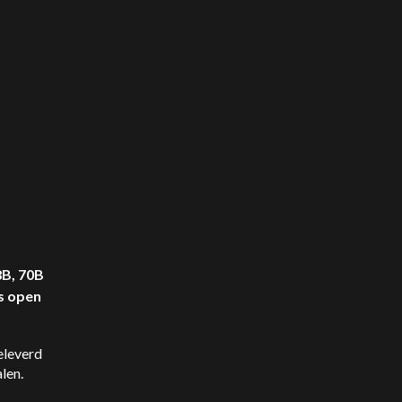
8B, 70B
s open
eleverd
len.