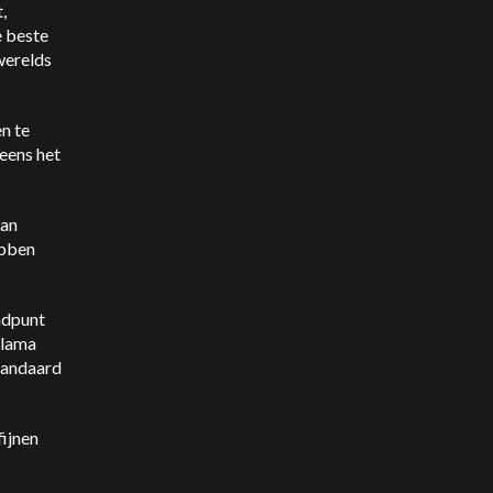
,
e beste
werelds
n te
eens het
van
ebben
ndpunt
Llama
standaard
fijnen