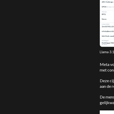
Llama 3.
Meta voe
met conc
Deze cij
aan de r
De mens
gelijkwa