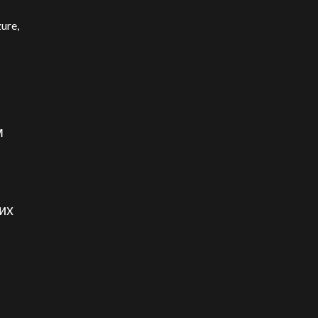
ure,
м
их