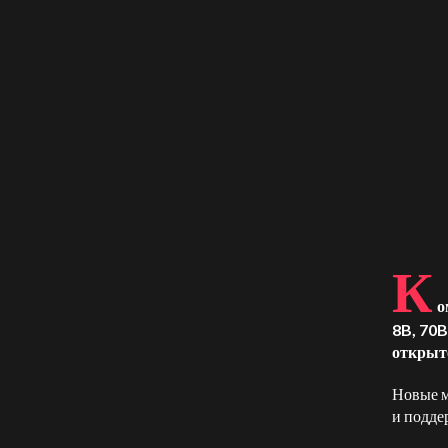
К
о
8B, 70B
открыто
Новые м
и подде