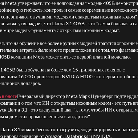
я Meta утверждает, что ее долгожданная модель 405B демонстр
зойденную гибкость, контроль и самые современные возможности
 соперничают с лучшими моделями с закрытым исходным кодом".
я также утверждает, что Llama 3.1 405B - это "самая большая и с
в мире модель фундамента с открытым исходным кодом".
я, что на обучение все более крупных моделей тратятся огромные
тельные затраты, было много предположений о том, что флагман
405B компании Meta может стать ее первой платной моделью.
.1 405B была обучена на более чем 15 триллионах токенов с
ованием 16 000 процессоров NVIDIA H100, что, вероятно, обошл
иллионов долларов.
 в блоге
Генеральный директор Meta Марк Цукерберг подтверди
компании о том, что ИИ с открытым исходным кодом - это путь вп
уск Llama 3.1 - это следующий шаг "к тому, чтобы ИИ с открытым
м кодом стал промышленным стандартом".
Llama 3.1 можно бесплатно загрузить, модифицировать и настраи
 набора сервисов от Amazon, Databricks и NVIDIA.