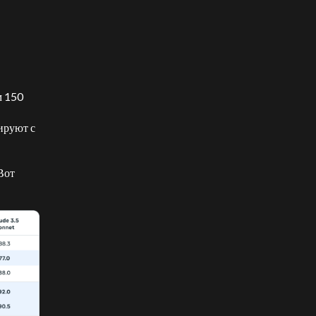
м 150
ируют с
Вот