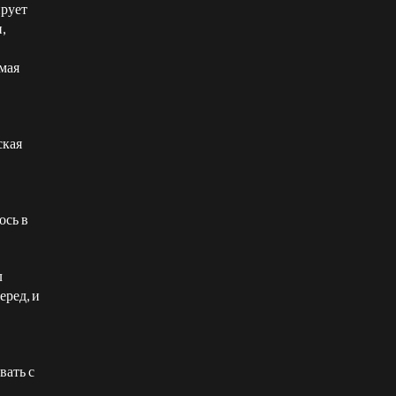
ирует
,
амая
ская
ось в
л
еред, и
вать с