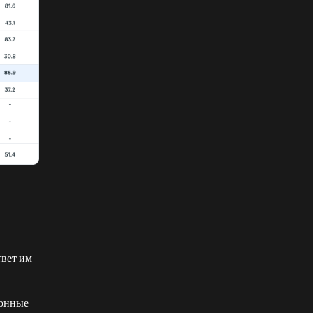
твет им
лонные