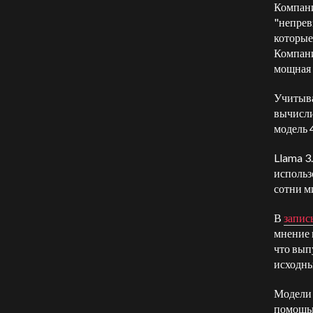
Компани
"непрев
которые
Компани
мощная 
Учитыва
вычисли
модель 
Llama 3
использ
сотни м
В
запись
мнение 
что вып
исходны
Модели 
помощью