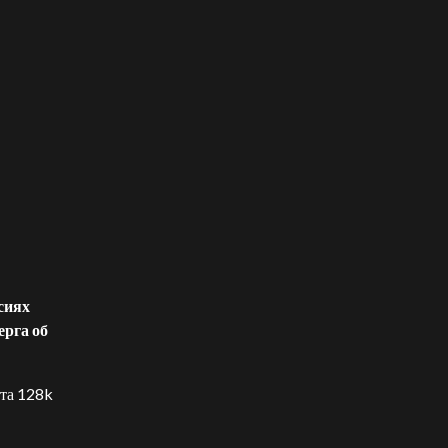
сиях
ерга об
та 128k