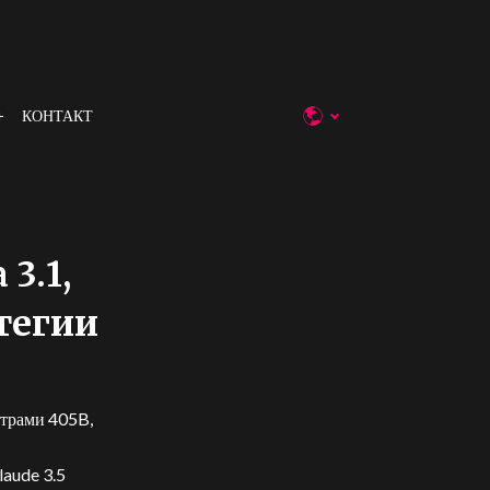
КОНТАКТ
3.1,
тегии
етрами 405B,
laude 3.5