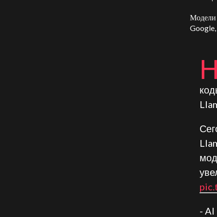
Модели 
Google,
код
Lla
Сег
Lla
мод
уве
pic
- A