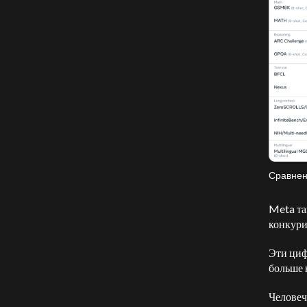
Сравнен
Meta та
конкури
Эти циф
больше 
Человеч