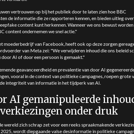
wen vertrouwen op bij het publiek door te laten zien hoe BBC
sten de informatie die ze rapporteren kennen, en bieden uitleg over
deepfake content kunt herkennen. Wanneer we ons bewust worden
BC content ondernemen we snel actie."
et moederbedrijf van Facebook, heeft ook op deze zorgen gereag
rdvoerder van Meta zei: "We verwijderen inhoud die ons beleid sc
u door AI of door een persoon is gemaakt."
emende geavanceerdheid en prevalentie van door AI gegenereerd
ngen, vooral in de context van politieke campagnes, roepen grote 
de integriteit van informatie in het tijdperk van AI.
r AI gemanipuleerde inhou
 verkiezingen onder druk
de wereld zich schrap zet voor een reeks spraakmakende verkiezin
 2025, wordt diepgaande valse desinformatie in politieke campag