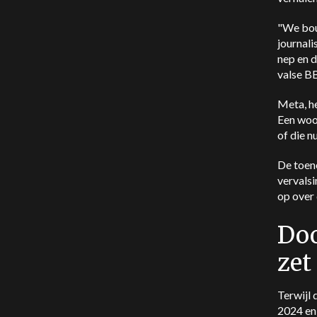
"We bou
journali
nep en 
valse B
Meta, h
Een woo
of die n
De toen
vervalsi
op over 
Doo
zet
Terwijl 
2024 en