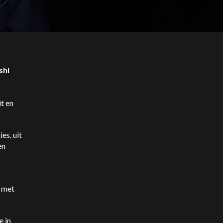
shi
t en
ies.
uit
en
l met
e in