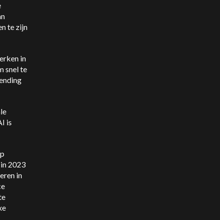
e
an
 te zijn
erken in
m snel te
fending
le
I is
op
 in 2023
eren in
ce
te
xe