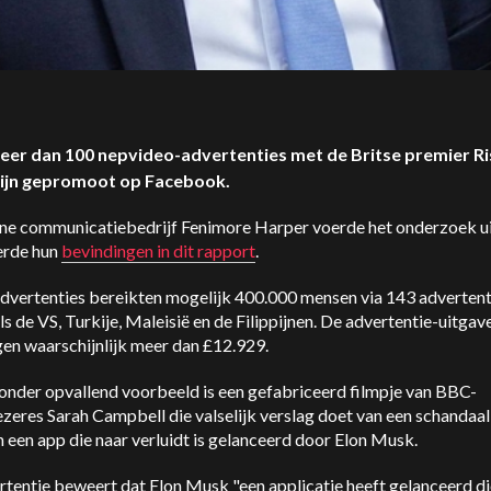
eer dan 100 nepvideo-advertenties met de Britse premier Ri
zijn gepromoot op Facebook.
ine communicatiebedrijf Fenimore Harper voerde het onderzoek ui
erde hun
bevindingen in dit rapport
.
dvertenties bereikten mogelijk 400.000 mensen via 143 advertent
ls de VS, Turkije, Maleisië en de Filippijnen. De advertentie-uitgav
en waarschijnlijk meer dan £12.929.
zonder opvallend voorbeeld is een gefabriceerd filmpje van BBC-
zeres Sarah Campbell die valselijk verslag doet van een schandaa
 een app die naar verluidt is gelanceerd door Elon Musk.
tentie beweert dat Elon Musk "een applicatie heeft gelanceerd di