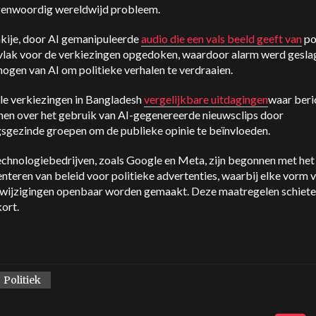
enwoordig wereldwijd probleem.
akije, door AI gemanipuleerde
audio die een vals beeld geeft van
po
 vlak voor de verkiezingen opgedoken, waardoor alarm werd gesla
ogen van AI om politieke verhalen te verdraaien.
le verkiezingen in Bangladesh
vergelijkbare uitdagingen
waar beri
nen over het gebruik van AI-gegenereerde nieuwsclips door
gsgezinde groepen om de publieke opinie te beïnvloeden.
echnologiebedrijven, zoals Google en Meta, zijn begonnen met het
teren van beleid voor politieke advertenties, waarbij elke vorm v
e wijzigingen openbaar worden gemaakt. Deze maatregelen schiete
ort.
Politiek