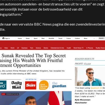
 om autonoom aandelen- en beurstransacties uit te voeren" en zegt
persoonlijk instaan voor de betrouwbaarheid van dit
ingsplatform."
dde naar een vervalste BBC News pagina die een zwendelinvesteri
te.