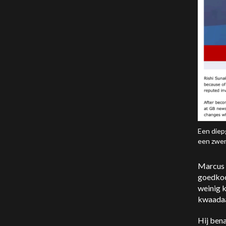
Een diep
een zwen
Marcus B
goedkoo
weinig k
kwaadaa
Hij ben