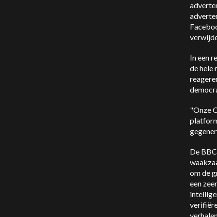
adverte
adverten
Facebook
verwijde
In een r
de hele 
reagere
democra
"Onze On
platform
gegenere
De BBC 
waakzaa
om de gr
een zeer
intellig
verifiër
verhalen