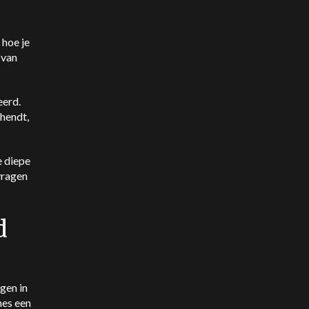
 hoe je
 van
eerd.
hendt,
e diepe
vragen
d
gen in
nes een