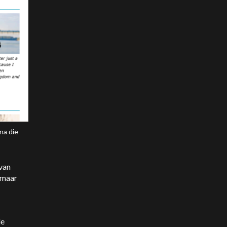
na die
van
 maar
de