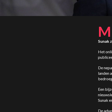
M
Sunak 
Het onl
publice
De nepa
landen a
bedroeg
Een bij
nieuwsle
Sunak en
De adver