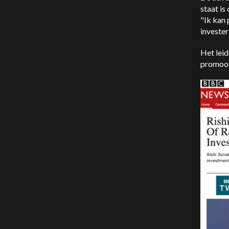
staat is
"Ik kan 
invester
Het lei
promoot