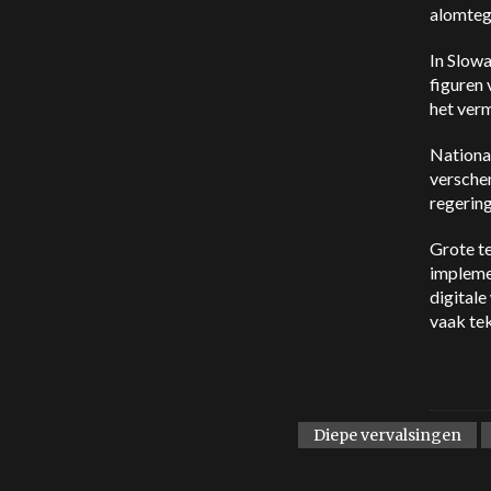
alomteg
In Slow
figuren
het verm
Nationa
versche
regerin
Grote t
implemen
digital
vaak tek
Diepe vervalsingen