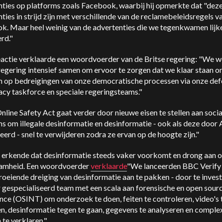
nties op platforms zoals Facebook, waarbij hij opmerkte dat "dez
ties in strijd zijn met verschillende van de reclamebeleidsregels v
. Maar heel weinig van de advertenties die we tegenkwamen lijken
rd."
eactie verklaarde een woordvoerder van de Britse regering: "We w
regering intensief samen om ervoor te zorgen dat we klaar staan o
n op bedreigingen van onze democratische processen via onze de
cy taskforce en speciale regeringsteams."
line Safety Act gaat verder door nieuwe eisen te stellen aan socia
s om illegale desinformatie en desinformatie - ook als deze door A
erd - snel te verwijderen zodra ze ervan op de hoogte zijn."
erkende dat desinformatie steeds vaker voorkomt en drong aan 
mheid. Een woordvoerder
verklaarde
"We lanceerden BBC Verify
oeiende dreiging van desinformatie aan te pakken - door te invest
 gespecialiseerd team met een scala aan forensische en open sour
ence (OSINT) om onderzoek te doen, feiten te controleren, video's 
en, desinformatie tegen te gaan, gegevens te analyseren en comple
 te verklaren."