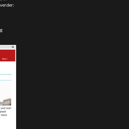
 verder:
ng