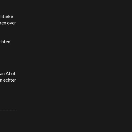
litieke
gen over
chten
an AI of
n echter