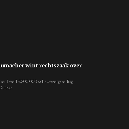
humacher wint rechtszaak over
cher heeft €200.000 schadevergoeding
uitse...