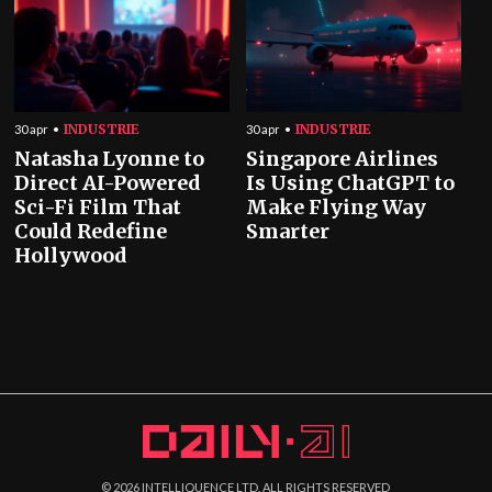
INDUSTRIE
INDUSTRIE
30 apr
30 apr
Natasha Lyonne to
Singapore Airlines
Direct AI-Powered
Is Using ChatGPT to
Sci-Fi Film That
Make Flying Way
Could Redefine
Smarter
Hollywood
©
2026
INTELLIQUENCE LTD. ALL RIGHTS RESERVED