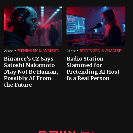
MENINGEN & ANALYSE
MENINGEN & ANALYSE
29 apr
25 apr
Binance’s CZ Says
Radio Station
Satoshi Nakamoto
Slammed for
May Not Be Human,
Pretending AI Host
Possibly AI From
Is a Real Person
the Future