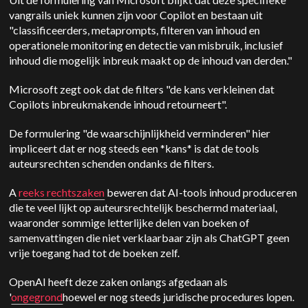
vangrails uniek kunnen zijn voor Copilot en
bestaan uit
"classificeerders, metaprompts, filteren van inhoud en
operationele monitoring en detectie van misbruik, inclusief
inhoud die mogelijk inbreuk maakt op de inhoud van derden."
Microsoft zegt ook dat de filters "de kans verkleinen dat
Copilots inbreukmakende inhoud retourneert".
De formulering "de waarschijnlijkheid verminderen" hier
impliceert dat er nog steeds een *kans* is dat de tools
auteursrechten schenden ondanks de filters.
A
reeks rechtszaken
beweren dat AI-tools inhoud produceren
die te veel lijkt op auteursrechtelijk beschermd materiaal,
waaronder sommige letterlijke delen van boeken of
samenvattingen die niet verklaarbaar zijn als ChatGPT geen
vrije toegang had tot de boeken zelf.
OpenAI heeft deze zaken onlangs afgedaan als
'
ongegrond
hoewel er nog steeds juridische procedures lopen.