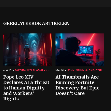
GERELATEERDE ARTIKELEN
MENINGEN & ANALYSE
MENINGEN & ANALYSE
mei 12
Mei 01
Pope Leo XIV
AI Thumbnails Are
Declares AI a Threat
Ruining Fortnite
to Human Dignity
Discovery, But Epic
and Workers’
Doesn’t Care
Rights