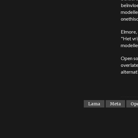
beïnvloe
modelle
onethisc
Elmore, 
"Het vri
modellen
Open sou
overlate
alternati
Lama
Meta
Op