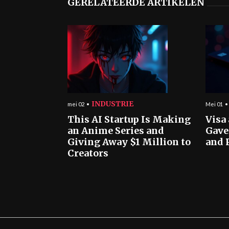
GERELATEERDE ARTIKELEN
INDUSTRIE
mei 02
Mei 01
This AI Startup Is Making
Visa
an Anime Series and
Gave
Giving Away $1 Million to
and 
Creators