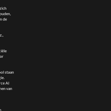
zich
houden,
n de
.,
iële
oor
ol staan
ie.
rce AI
nnen van
n