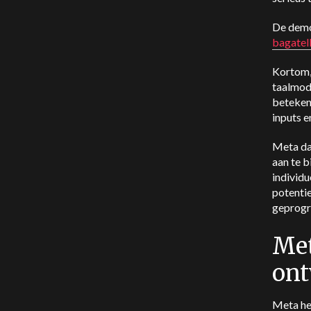
De demo
bagatell
Kortom,
taalmode
betekent
inputs e
Meta da
aan te 
individu
potentie
geprogr
Met
ont
Meta hee