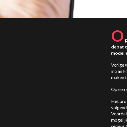
O
debat o
modelle
Vorige 
in San F
maken t
Op een 
Het pro
volgende
Voordat
mogelij
serieus 