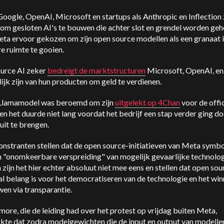
Google, OpenAI, Microsoft en startups als Anthropic en Inflection 
 om gesloten AI's te bouwen die achter slot en grendel worden ge
ta ervoor gekozen om zijn open source modellen als een granaat i
e ruimte te gooien.
urce AI zeker
bedreigt de marktstructuren
Microsoft, OpenAI, enz
ijk zijn van hun producten om geld te verdienen.
Llamamodel was beroemd om zijn
uitgelekt op 4Chan
voor de offic
 en het duurde niet lang voordat het bedrijf een stap verder ging d
uit te brengen.
nstranten stellen dat de open source-initiatieven van Meta symbo
n "onomkeerbare verspreiding" van mogelijk gevaarlijke technolog
zijn het hier echter absoluut niet mee eens en stellen dat open sou
al belang is voor het democratiseren van de technologie en het wi
en via transparantie.
more, die de leiding had over het protest op vrijdag buiten Meta,
kte dat zodra modelgewichten die de input en output van modelle