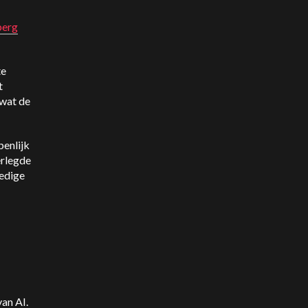
berg
te
t
 wat de
enlijk
erlegde
ledige
van AI.