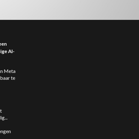
een
ige AI-
an Meta
nbaar te
t
g...
engen