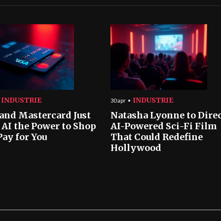
INDUSTRIE
INDUSTRIE
30 apr
 and Mastercard Just
Natasha Lyonne to Dire
 AI the Power to Shop
AI-Powered Sci-Fi Film
Pay for You
That Could Redefine
Hollywood