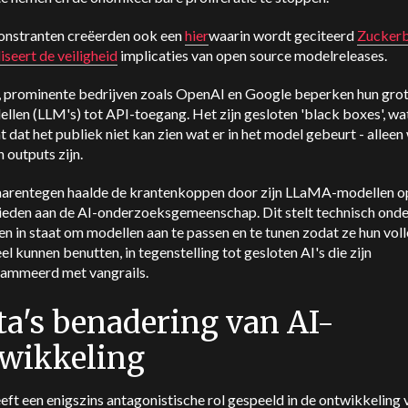
nstranten creëerden ook een
hier
waarin wordt geciteerd
Zucker
iseert de veiligheid
implicaties van open source modelreleases.
 prominente bedrijven zoals OpenAI en Google beperken hun gro
llen (LLM's) tot API-toegang. Het zijn gesloten 'black boxes', wa
 dat het publiek niet kan zien wat er in het model gebeurt - alleen
n outputs zijn.
arentegen haalde de krantenkoppen door zijn LLaMA-modellen op
bieden aan de AI-onderzoeksgemeenschap. Dit stelt technisch ond
en in staat om modellen aan te passen en te tunen zodat ze hun vol
el kunnen benutten, in tegenstelling tot gesloten AI's die zijn
ammeerd met vangrails.
a's benadering van AI-
wikkeling
ft een enigszins antagonistische rol gespeeld in de ontwikkeling 