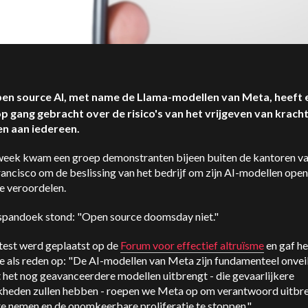
pen source AI, met name de Llama-modellen van Meta, heeft 
p gang gebracht over de risico's van het vrijgeven van kracht
n aan iedereen.
week kwam een groep demonstranten bijeen buiten de kantoren v
rancisco om de beslissing van het bedrijf om zijn AI-modellen ope
e veroordelen.
spandoek stond: "Open source doomsday niet."
test werd geplaatst op de
Forum voor effectief altruïsme
en gaf he
 als reden op: "De AI-modellen van Meta zijn fundamenteel onveili
 het nog geavanceerdere modellen uitbrengt - die gevaarlijkere
kheden zullen hebben - roepen we Meta op om verantwoord uitbr
te nemen en de onomkeerbare proliferatie te stoppen."