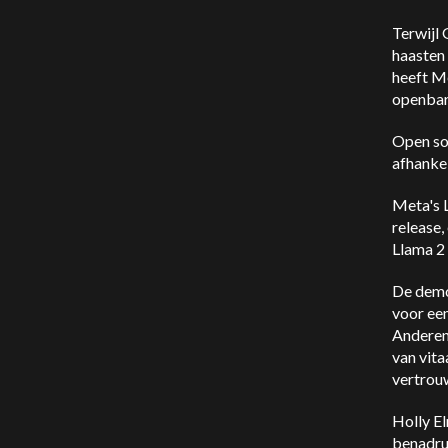
Terwijl 
haasten
heeft Me
openbar
Open so
afhankel
Meta's 
release,
Llama 2 
De demo
voor ee
Anderen 
van vita
vertrouw
Holly El
benadru