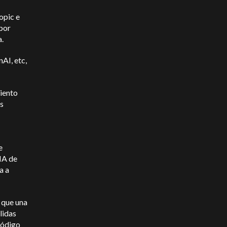
opic e
 por
a.
AI, etc,
iento
ás
e
 IA de
a a
 que una
lidas
código