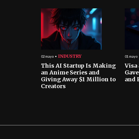
INDUSTRY
02 mayo
01 mayo
This AI Startup Is Making
Visa
an Anime Series and
Gave
Giving Away $1 Million to
and 
Creators