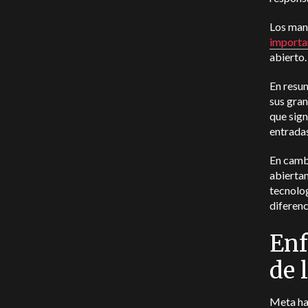
Los man
importan
abierto
En resu
sus gran
que sign
entradas
En camb
abiertam
tecnolog
diferenc
Enf
de 
Meta ha 