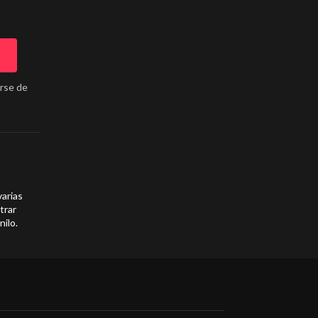
arse de
varias
trar
nilo.