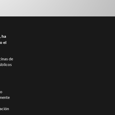
, ha
o el
cinas de
úblicos
mo
lmente
ación