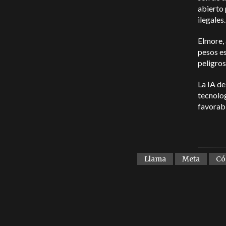
abierto
ilegales
Elmore, 
pesos es
peligros
La IA de
tecnolog
favorabl
Llama
Meta
Có