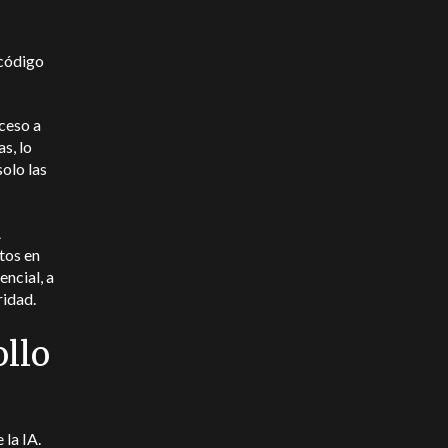
 código
ceso a
s, lo
solo las
A
tos en
ncial, a
ridad.
ollo
la IA.