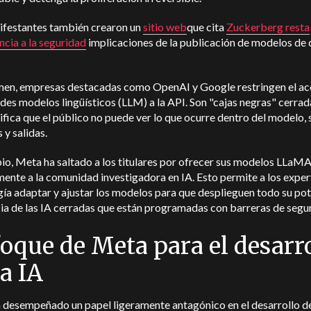
ifestantes también crearon un
sitio web
que cita
Zuckerberg resta
cia a la seguridad
implicaciones de la publicación de modelos de
.
men, empresas destacadas como OpenAI y Google restringen el ac
des modelos lingüísticos (LLM) a la API. Son "cajas negras" cerrada
ifica que el público no puede ver lo que ocurre dentro del modelo, 
 y salidas.
io, Meta ha saltado a los titulares por ofrecer sus modelos LLaM
ente a la comunidad investigadora en IA. Esto permite a los exper
ía adaptar y ajustar los modelos para que desplieguen todo su pote
ia de las IA cerradas que están programadas con barreras de segu
oque de Meta para el desarr
la IA
desempeñado un papel ligeramente antagónico en el desarrollo de 