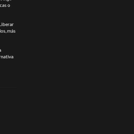
cas o
Liberar
los, más
a
rnativa