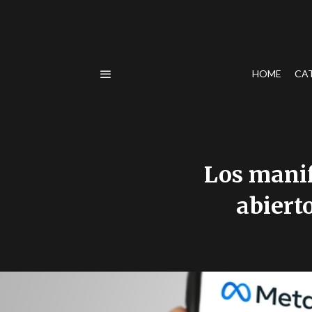
HOME
CA
Los manif
abierto