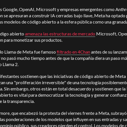
s Google, OpenAI, Microsoft y empresas emergentes como Anthr
on se apresuran a construir IA cerradas bajo llave, Meta ha optado
us modelos de código abierto a la esfera pública como una granad
ódigo abierto
amenaza las estructuras de mercado
Microsoft, Open
n para monetizar sus productos.
lo Llama de Meta fue famoso
filtrado en 4Chan
antes de su lanzam
 y no pasó mucho tiempo antes de que la compañía diera un paso m
o Llama 2.
festantes sostienen que las iniciativas de código abierto de Meta
an una "proliferación irreversible" de una tecnología posiblement
a. Sin embargo, otros están en total desacuerdo y sostienen que la
bierto es vital para democratizar la tecnología y generar confianz
e la transparencia.
more, que encabezó la protesta del viernes frente a Meta, subrayó
las ponderaciones de los modelos que influyen en sus entradas y sa
ominio público, sus creadores pierden el control. Los modelos de 