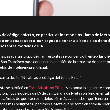
A de código abierto, en particular los modelos Llama de Meta
do un debate sobre los riesgos de poner a disposición de tod
potentes modelos de IA.
a pasada, un grupo de manifestantes se concentró frente a las ofi
San Francisco para condenar la decisión de la empresa de hacer p
los de inteligencia artificial.
arta decía: "No abras el código del Juicio Final".
sta se publicó en
Foro Altruismo Eficaz
y exponía lo siguiente co
cación: "Los modelos de IA de vanguardia de Meta son fundamenta
s... Antes de que libere modelos aún más avanzados -que tendrán
des más peligrosas- pedimos a Meta que se tome en serio la liber
ble y detenga la proliferación irreversible."