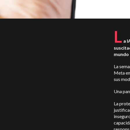
L
a I
suscita
mundo 
La seman
Meta en 
sus mode
Una panc
La prote
justifi
inseguro
capacida
responsa