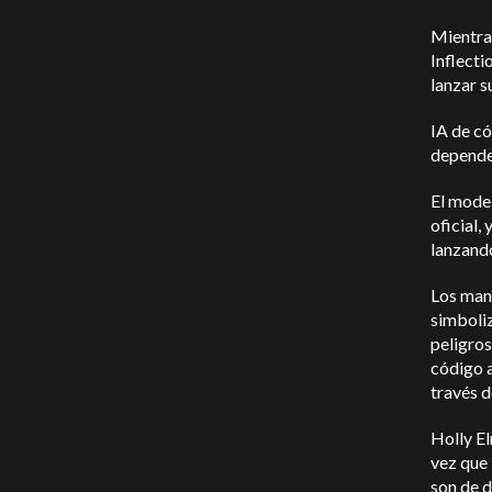
Mientra
Inflecti
lanzar s
IA de c
depende
El mode
oficial,
lanzand
Los mani
simboliz
peligros
código a
través d
Holly El
vez que 
son de d