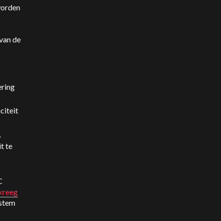
worden
van de
ering
citeit
,
t te
C
kreeg
 stem