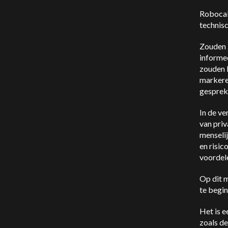
Robocall
technisc
Zouden 
informe
zouden 
markeren
gesprek
In de ve
van priv
menseli
en risic
voordel
Op dit 
te begin
Het is 
zoals de