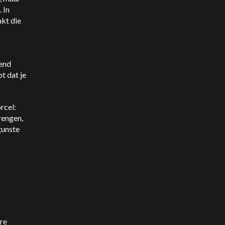
 In
kt die
mend
t dat je
rcel:
rengen,
gunste
re