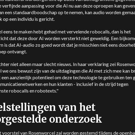
de verfijnde aanpassing voor die AI nu aan deze oproepen kan geven.
van een standaardboodschap op te nemen, kan audio worden gemaa
k op een individu is gericht.
el eens te maken hebt gehad met vervelende robocalls, dan is het
zicht dat deze door AI worden versterkt niet geweldig. Een bijko
 is dat AI-audio zo goed wordt dat je misschien niet eens doorheb
oep ontvangt.
chter niet alleen maar slecht nieuws. In haar verklaring zei Rosenwo
 we ons bewust zijn van de uitdagingen die AI met zich mee kan b
k een aanzienlijk potentieel om deze technologie te gebruiken ten 
unicatienetwerken en hun klanten - inclusief in de strijd tegen
ste robocalls en robotexts."
lstellingen van het
rgestelde onderzoek
t voorstel van Rosenworcel zal worden gestemd tijdens de openba