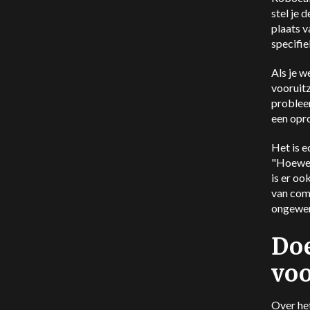
stel je 
plaats 
specifie
Als je w
vooruit
probleem
een opr
Het is e
"Hoewel
is er oo
van comm
ongewen
Doe
voo
Over he