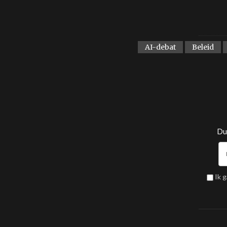
AI-debat
Beleid
Dui
Ik 