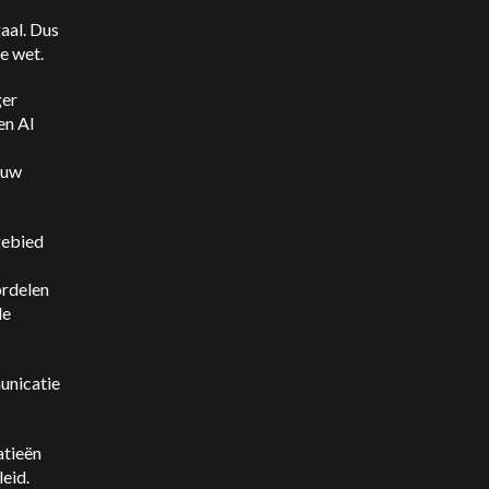
aal. Dus
e wet.
ger
en AI
ouw
gebied
ordelen
de
unicatie
atieën
eid.