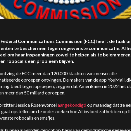
 Federal Communications Commission (FCC) heeft de taak o
enten te beschermen tegen ongewenste communicatie. AI he
eel om haar inspanningen zowel te helpen als te belemmeren
en robocalls een probleem blijven.
 ontving de FCC meer dan 120.000 klachten van mensen die
atiseerde oproepen ontvingen. De makers van de app YouMail, di
ming biedt tegen oproepen, zeggen dat Amerikanen in 2022 het d
an meer dan 50 miljard oproepen.
rzitter Jessica Rosenworcel
aangekondigd
op maandag dat ze ee
 gaat opstellen om te onderzoeken hoe AI invloed zal hebben op il
enste robocalls en sms'jes.
ls kunnen al worden gericht op basis van demografische gegevens