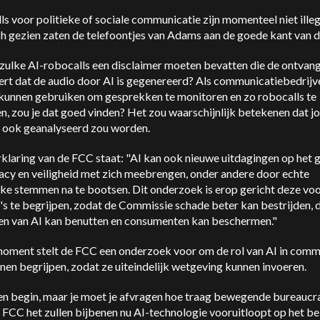
s voor politieke of sociale communicatie zijn momenteel niet illeg
h gezien zaten de telefoontjes van Adams aan de goede kant van d
zulke AI-robocalls een disclaimer moeten bevatten die de ontvan
ert dat de audio door AI is gegenereerd? Als communicatiebedrijv
kunnen gebruiken om gesprekken te monitoren en zo robocalls te
, zou je dat goed vinden? Het zou waarschijnlijk betekenen dat j
 ook geanalyseerd zou worden.
rklaring van de FCC staat: "AI kan ook nieuwe uitdagingen op het 
acy en veiligheid met zich meebrengen, onder andere door echte
jke stemmen na te bootsen. Dit onderzoek is erop gericht deze vo
o's te begrijpen, zodat de Commissie schade beter kan bestrijden, 
en van AI kan benutten en consumenten kan beschermen."
moment stelt de FCC een onderzoek voor om de rol van AI in comm
nen begrijpen, zodat ze uiteindelijk wetgeving kunnen invoeren.
een begin, maar je moet je afvragen hoe traag bewegende bureaucr
 FCC het zullen bijbenen nu AI-technologie vooruitloopt op het bel