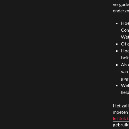
vergade
onderzo
Hoe
Com
Wet
Of 
Hoe
beï
Als
van 
geg
Wel
help
Het zal 
moeten 
kritiek 
gebruik