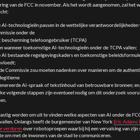
ring van de FCC in november. Als het wordt aangenomen, zal het 
cht:
 AI-technologieën passen in de wettelijke verantwoordelijkheden 
missie onder de
 bescherming telefoongebruiker (TCPA)
en wanneer toekomstige AI-technologieën onder de TCPA vallen;
 AI bestaande regelgevingskaders en toekomstige beleidsformul
nvloedt;
 de Commissie zou moeten nadenken over manieren om de authenti
legitieme
enereerde AI-spraak of tekstinhoud van betrouwbare bronnen; en
ke volgende stappen zijn eventueel nodig om dit onderzoek voorui
en.
lastig worden om uit te vinden welke aspecten van AI onder de FC
vallen. Onlangs heeft de burgemeester van New York
Eric Adams 
te verduren
over robotoproepen waarbij hij een vervalsing van zijn
te om met de inwoners van de stad te communiceren.