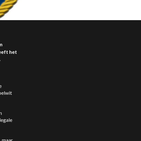
m
eft het
,
e
oelwit
n
legale
, maar