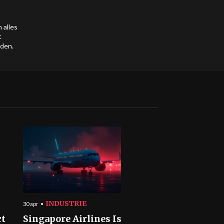
 alles
t
nden.
INDUSTRIE
30 apr
ct
Singapore Airlines Is