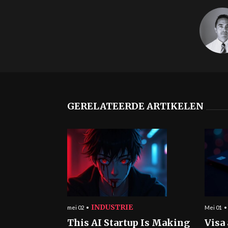
GERELATEERDE ARTIKELEN
INDUSTRIE
mei 02
Mei 01
This AI Startup Is Making
Visa