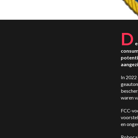
D
e
consum
potenti
aangezi
In 2022
geautom
bescher
waren v
FCC-voo
voorstel
en ongew
Robocal