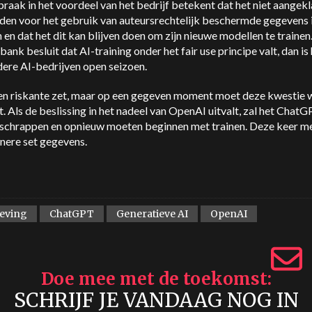
praak in het voordeel van het bedrijf betekent dat het niet aangek
den voor het gebruik van auteursrechtelijk beschermde gegevens i
 en dat het dit kan blijven doen om zijn nieuwe modellen te trainen.
bank besluit dat AI-training onder het fair use principe valt, dan is
dere AI-bedrijven open seizoen.
een riskante zet, maar op een gegeven moment moet deze kwestie
. Als de beslissing in het nadeel van OpenAI uitvalt, zal het Chat
schrappen en opnieuw moeten beginnen met trainen. Deze keer m
inere set gegevens.
geving
ChatGPT
Generatieve AI
OpenAI
Doe mee met de toekomst
SCHRIJF JE VANDAAG NOG IN