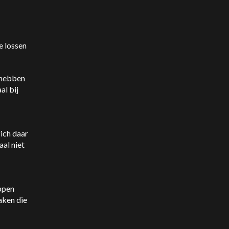
e lossen
 hebben
al bij
ich daar
aal niet
eppen
aken die