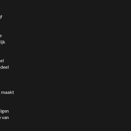
jf
e
ijk
el
 deel
uk maakt
uigen
e van