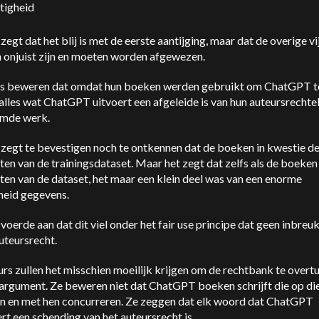
tigheid
egt dat het blij is met de eerste aantijging, maar dat de overige vi
h onjuist zijn en moeten worden afgewezen.
rs beweren dat omdat hun boeken werden gebruikt om ChatGPT t
 alles wat ChatGPT uitvoert een afgeleide is van hun auteursrechtel
mde werk.
zegt te bevestigen noch te ontkennen dat de boeken in kwestie de
en van de trainingsdataset. Maar het zegt dat zelfs als de boeken
en van de dataset, het maar een klein deel was van een enorme
heid gegevens.
oerde aan dat dit viel onder het fair use principe dat geen inbre
uteursrecht.
rs zullen het misschien moeilijk krijgen om de rechtbank te overt
 argument. Ze beweren niet dat ChatGPT boeken schrijft die op di
ken en met hen concurreren. Ze zeggen dat elk woord dat ChatGPT
rt een schending van het auteursrecht is.