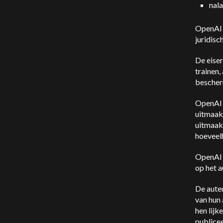
nala
OpenAI z
juridisc
De eise
trainen,
bescher
OpenAI 
uitmaakt
uitmaakt
hoeveel
OpenAI v
op het a
De auteu
van hun
hen lij
publicee