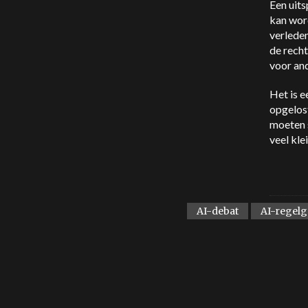
Een uits
kan wor
verleden
de recht
voor an
Het is 
opgelost
moeten 
veel kle
AI-debat
AI-regel