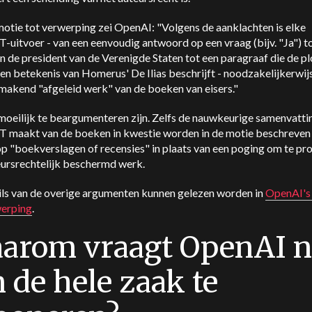
motie tot verwerping zei OpenAI: "Volgens de aanklachten is elke
uitvoer - van een eenvoudig antwoord op een vraag (bijv. "Ja") t
 de president van de Verenigde Staten tot een paragraaf die de pl
en betekenis van Homerus' De Ilias beschrijft - noodzakelijkerwij
makend "afgeleid werk" van de boeken van eisers."
moeilijk te beargumenteren zijn. Zelfs de nauwkeurige samenvatti
 maakt van de boeken in kwestie worden in de motie beschreven 
op "boekverslagen of recensies" in plaats van een poging om te pro
eursrechtelijk beschermd werk.
ils van de overige argumenten kunnen gelezen worden in
OpenAI's
werping
.
arom vraagt OpenAI n
 de hele zaak te