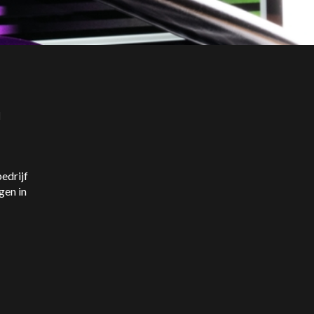
l
edrijf
gen in