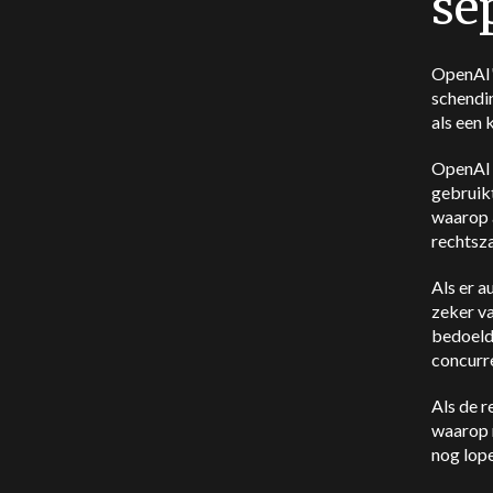
se
OpenAI's
schendi
als een 
OpenAI 
gebruikt
waarop 
rechtsz
Als er a
zeker va
bedoeld
concurre
Als de r
waarop m
nog lop