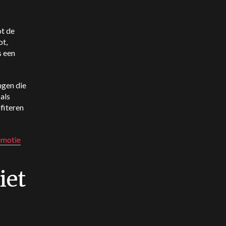
ot de
ot,
s een
ngen die
als
fiteren
 motie
iet