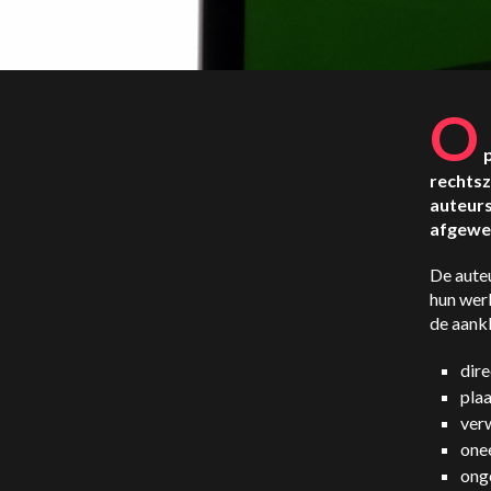
O
rechtsz
auteurs
afgewe
De aute
hun wer
de aankl
dire
pla
ver
onee
ong