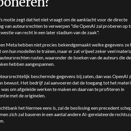
poneren?
 motie zegt dat het niet vraagt om de aanklacht voor de directe
ng van auteursrechten te verwerpen "die OpenAI zal proberen op t
kwestie van recht in een later stadium van de zaak".
en Meta hebben niet precies bekendgemaakt welke gegevens ze
 om hun modellen te trainen, maar er zat vrijwel zeker veel materia
auteursrechten rusten, waaronder de boeken van de auteurs die de
aken hebben aangespannen.
uteursrechtelijk beschermde gegevens bij zaten, dan was OpenAI z
n bewust. Het bedrijf zal aanvoeren dat de toegang tot het materi
 was om afgeleide werken te maken en daarvan te profiteren in
ntie met de originelen.
echtbank het hiermee eens is, zal de beslissing een precedent sch
en zich zal baseren in een aantal andere AI-gerelateerde rechtsz
en.