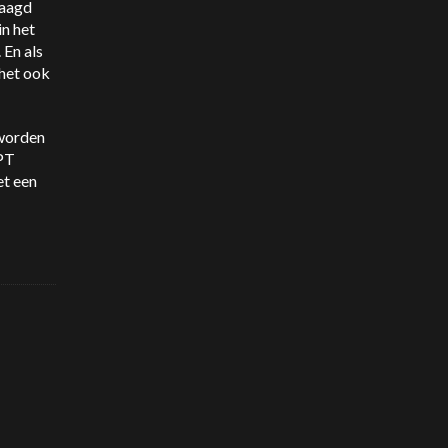
laagd
n het
 En als
 het ook
 worden
GPT
et een