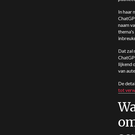
In haar 
ChatGPT-
naam van
thema's 
inbreuk
Dat zal 
ChatGPT
lijkend 
van aut
De deta
tot ver
Wa
om