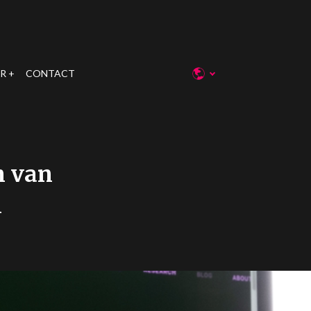
R
CONTACT
n van
n