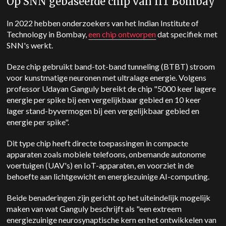
Op SNN gebaseerde chip van IIT Bombay
In 2022 hebben onderzoekers van het Indian Institute of
Technology in Bombay,
een chip ontworpen
dat specifiek met
SNN's werkt.
Deze chip gebruikt band-tot-band tunneling (BTBT) stroom
voor kunstmatige neuronen met ultralage energie. Volgens
professor Udayan Ganguly bereikt de chip "5000 keer lagere
energie per spike bij een vergelijkbaar gebied en 10 keer
lager stand-byvermogen bij een vergelijkbaar gebied en
energie per spike".
Dit type chip heeft directe toepassingen in compacte
apparaten zoals mobiele telefoons, onbemande autonome
voertuigen (UAV's) en IoT-apparaten, en voorziet in de
behoefte aan lichtgewicht en energiezuinige AI-computing.
Beide benaderingen zijn gericht op het uiteindelijk mogelijk
maken van wat Ganguly beschrijft als "een extreem
energiezuinige neurosynaptische kern en het ontwikkelen van