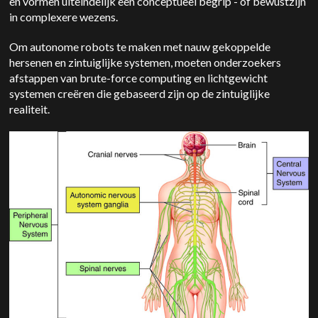
en vormen uiteindelijk een conceptueel begrip - of bewustzijn
in complexere wezens.
Om autonome robots te maken met nauw gekoppelde
hersenen en zintuiglijke systemen, moeten onderzoekers
afstappen van brute-force computing en lichtgewicht
systemen creëren die gebaseerd zijn op de zintuiglijke
realiteit.