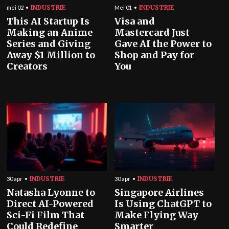
INDUSTRIE
INDUSTRIE
mei 02
Mei 01
This AI Startup Is
Visa and
Making an Anime
Mastercard Just
Series and Giving
Gave AI the Power to
Away $1 Million to
Shop and Pay for
Creators
You
INDUSTRIE
INDUSTRIE
30 apr
30 apr
Natasha Lyonne to
Singapore Airlines
Direct AI-Powered
Is Using ChatGPT to
Sci-Fi Film That
Make Flying Way
Could Redefine
Smarter