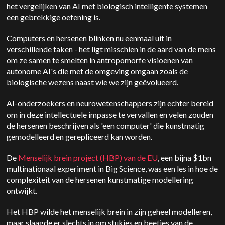
het vergelijken van AI met biologisch intelligente systemen
een gebrekkige oefening is.
Computers en hersenen blinken nu eenmaal uit in
verschillende taken - het ligt misschien in de aard van de mens
om ze samen te smelten in antropomorfe visioenen van
autonome AI's die met de omgeving omgaan zoals de
biologische wezens naast wie we zijn geëvolueerd.
AI-onderzoekers en neurowetenschappers zijn echter bereid
om in deze intellectuele impasse te vervallen en velen zouden
de hersenen beschrijven als 'een computer' die kunstmatig
gemodelleerd en gerepliceerd kan worden.
De
Menselijk brein project (HBP) van de EU
, een bijna $1bn
multinationaal experiment in Big Science, was een les in hoe de
complexiteit van de hersenen kunstmatige modellering
ontwijkt.
Het HBP wilde het menselijk brein in zijn geheel modelleren,
maar slaagde er slechts in om stukjes en beetjes van de