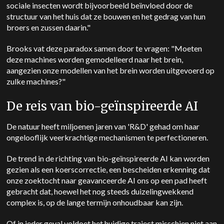
sociale insecten wordt bijvoorbeeld beïnvloed door de
structuur van het huis dat ze bouwen en het gedrag van hun
broers en zussen daarin."
Brooks vat deze paradox samen door te vragen: "Moeten
deze machines worden gemodelleerd naar het brein,
aangezien onze modellen van het brein worden uitgevoerd op
zulke machines?"
De reis van bio-geïnspireerde AI
De natuur heeft miljoenen jaren van 'R&D' gehad om haar
ongelooflijk veerkrachtige mechanismen te perfectioneren.
De trend in de richting van bio-geïnspireerde AI kan worden
gezien als een koerscorrectie, een bescheiden erkenning dat
onze zoektocht naar geavanceerde AI ons op een pad heeft
gebracht dat, hoewel het nog steeds duizelingwekkend
complex is, op de lange termijn onhoudbaar kan zijn.
Of in ieder geval voldoet het huidige traject misschien niet aan