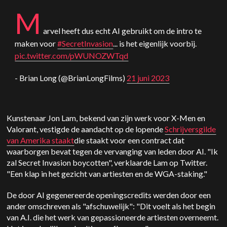
M
arvel heeft dus echt AI gebruikt om de intro te
maken voor
#SecretInvasion
... is het eigenlijk voorbij.
pic.twitter.com/pWUNOZWTqd
- Brian Long (@BrianLongFilms)
21 juni 2023
Kunstenaar Jon Lam, bekend van zijn werk voor X-Men en
Valorant, vestigde de aandacht op de lopende
Schrijversgilde
van Amerika staakt
die staakt voor een contract dat
waarborgen bevat tegen de vervanging van leden door AI. "Ik
zal Secret Invasion boycotten", verklaarde Lam op Twitter.
"Een klap in het gezicht van artiesten en de WGA-staking."
De door AI gegenereerde openingscredits werden door een
ander omschreven als "afschuwelijk": "Dit voelt als het begin
van A.I. die het werk van gepassioneerde artiesten overneemt.