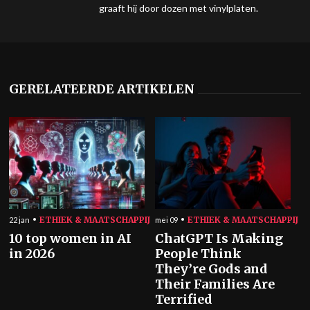
graaft hij door dozen met vinylplaten.
GERELATEERDE ARTIKELEN
ETHIEK & MAATSCHAPPIJ
ETHIEK & MAATSCHAPPIJ
22 jan
mei 09
10 top women in AI
ChatGPT Is Making
in 2026
People Think
They’re Gods and
Their Families Are
Terrified