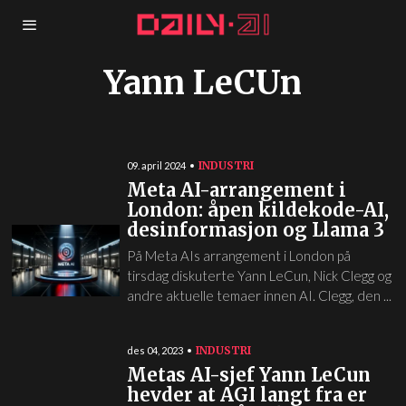
Yann LeCUn
INDUSTRI
09. april 2024
Meta AI-arrangement i
London: åpen kildekode-AI,
desinformasjon og Llama 3
På Meta AIs arrangement i London på
tirsdag diskuterte Yann LeCun, Nick Clegg og
andre aktuelle temaer innen AI. Clegg, den ...
INDUSTRI
des 04, 2023
Metas AI-sjef Yann LeCun
hevder at AGI langt fra er