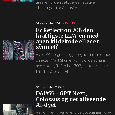
årsaken til den betydelige negative
stemningen for AI-aksjer...
INDUSTRI
09. september 2024
Er Reflection 70B den
kraftigste LLM-en med
åpen kildekode eller en
svindel?
HyperWrite-grunnlegger og administrerende
direktør Matt Shumer kunngjorde at hans
nye modell, Reflection 70B, bruker et enkelt
triks for å løse LLM...
06. september 2024
DAI#55 - GPT Next,
Colossus og det altseende
AI-øyet
Velkommen til vår ukentlige oppsummering av