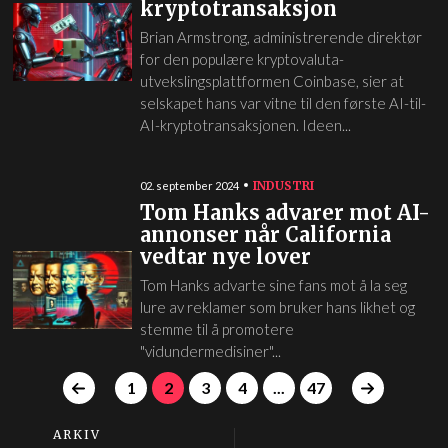
kryptotransaksjon
Brian Armstrong, administrerende direktør
for den populære kryptovaluta-
utvekslingsplattformen Coinbase, sier at
selskapet hans var vitne til den første AI-til-
AI-kryptotransaksjonen. Ideen...
INDUSTRI
02. september 2024
Tom Hanks advarer mot AI-
annonser når California
vedtar nye lover
Tom Hanks advarte sine fans mot å la seg
lure av reklamer som bruker hans likhet og
stemme til å promotere
"vidundermedisiner"...
1
2
3
4
...
47
ARKIV