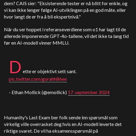
dem? CAIS sier: "Eksisterende tester er nå blitt for enkle, og
vi kan ikke lenger følge AI-utviklingen på en god måte, eller
hvor langt de er fra å bli ekspertnivå."
Når du ser hoppet i referanseverdiene som o1 har lagt til de
allerede imponerende GPT-4o-tallene, vil det ikke ta lang tid
før en AI-modell vinner MMLU.
D
ette er objektivt sett sant.
pic.twitter.com/gorahh86ee
- Ethan Mollick (@emollick)
17. september 2024
Humanity's Last Exam ber folk sende inn spørsmål som
virkelig ville overrasket deg hvis en AI-modell leverte det
riktige svaret. De vil ha eksamensspørsmål på