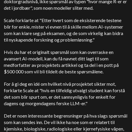
doktorgradsnivå, ikke spørsmål av typen "hvor mange R-er er
det i jordbær", som noen modeller sliter med.
Scale forklarte at "Etter hvert som de eksisterende testene
blir for enkle, mister vi evnen til å skille mellom AI-systemer
som kan klare seg på eksamen, og de som virkelig kan bidra
til nyskapende forskning og problemløsning."
Hvis du har et originalt spørsmål som kan overraske en
avansert AI-modell, kan du få navnet ditt lagt til som
medforfatter av prosjektets artikkel og ta del i en pott på
$500 000 som vil bli tildelt de beste spørsmålene.
For å gi deg en idé om hvilket nivå prosjektet sikter mot,
forklarte Scale at "hvis en tilfeldig utvalgt student kan forstå
det som blir spurt om, er det sannsynligvis for enkelt for
dagens og morgendagens ferske LLM-er."
Det er noen interessante begrensninger på hva slags spørsmål
som kan sendes inn. De vil ikke ha noe som er relatert til
kjemiske, biologiske, radiologiske eller kjernefysiske våpen,