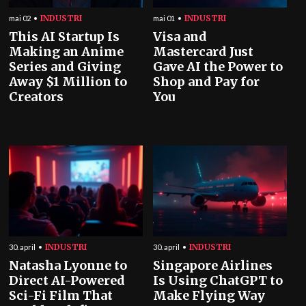
INDUSTRI
INDUSTRI
mai 02
mai 01
This AI Startup Is
Visa and
Making an Anime
Mastercard Just
Series and Giving
Gave AI the Power to
Away $1 Million to
Shop and Pay for
Creators
You
INDUSTRI
INDUSTRI
30. april
30. april
Natasha Lyonne to
Singapore Airlines
Direct AI-Powered
Is Using ChatGPT to
Sci-Fi Film That
Make Flying Way