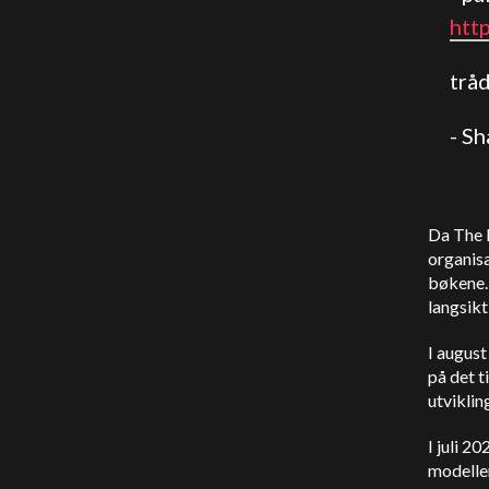
htt
trå
- S
Da The P
organisa
bøkene. 
langsik
I august
på det t
utviklin
I juli 2
modellen