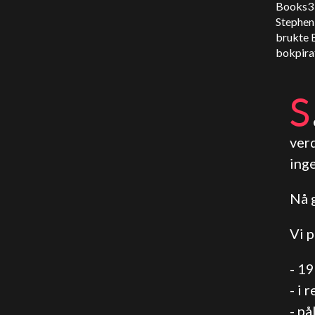
Books3 
Stephen 
brukte B
bokpirat
S
ver
inge
Nå g
Vi p
- 1
- i r
- på