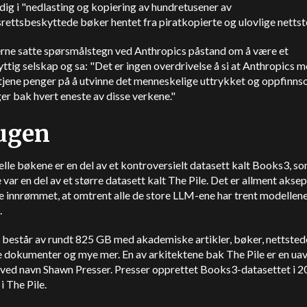
dig i "nedlasting og kopiering av hundretusener av
ettsbeskyttede bøker hentet fra piratkopierte og ulovlige nettst
erne satte spørsmålstegn ved Anthropics påstand om å være et
ttig selskap og sa: "Det er ingen overdrivelse å si at Anthropics m
 tjene penger på å utvinne det menneskelige uttrykket og oppfinn
er bak hvert eneste av disse verkene."
ugen
lle bøkene er en del av et kontroversielt datasett kalt Books3, s
e var en del av et større datasett kalt The Pile. Det er allment aksep
 innrømmet, at omtrent alle de store LLM-ene har trent modellene
.
 består av rundt 825 GB med akademiske artikler, bøker, nettsted
e dokumenter og mye mer. En av arkitektene bak The Pile er en ua
r ved navn Shawn Presser. Presser opprettet Books3-datasettet i 
l i The Pile.