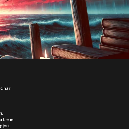
ic har
n,
å trene
 gjort