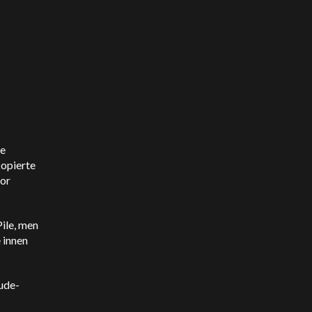
le
kopierte
for
Pile, men
e innen
aude-