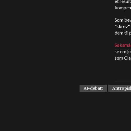
et resul
kompens
Som bev
"skrev" 
dem til 
Søksmål
se om j
som Cla
AI-debatt
Antropis