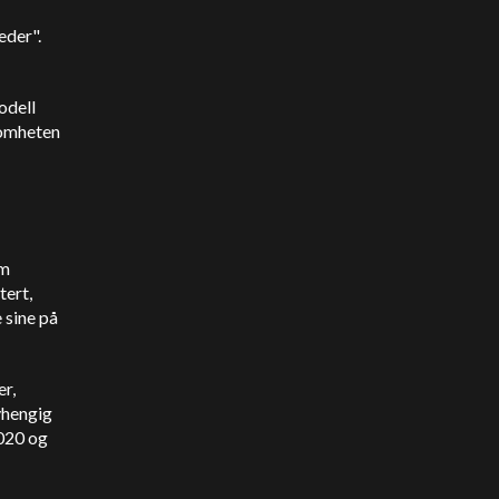
eder".
odell
somheten
om
tert,
 sine på
er,
vhengig
2020 og