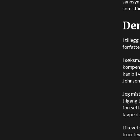
sannsynl
som står
Den
I tilleg
forfatte
I søksmå
kompensa
kan bli 
Johnson,
Jeg mist
tilgang 
fortsett
kjøpe de
Likevel 
truer le