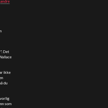
g
andre
en
". Det
 Wallace
ar ikke
den
må du
vorlig
 inn som