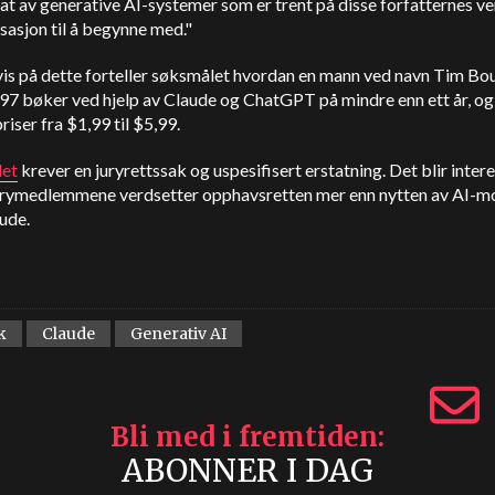
tat av generative AI-systemer som er trent på disse forfatternes ve
asjon til å begynne med."
is på dette forteller søksmålet hvordan en mann ved navn Tim Bo
97 bøker ved hjelp av Claude og ChatGPT på mindre enn ett år, og
priser fra $1,99 til $5,99.
et
krever en juryrettssak og uspesifisert erstatning. Det blir inter
urymedlemmene verdsetter opphavsretten mer enn nytten av AI-m
ude.
k
Claude
Generativ AI
Bli med i fremtiden
ABONNER I DAG