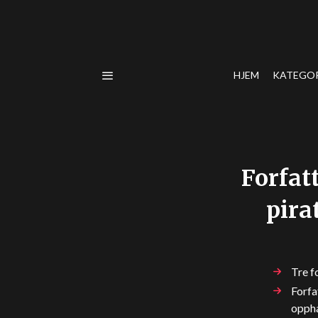
HJEM
KATEGO
Forfat
pira
Tre f
Forfa
oppha