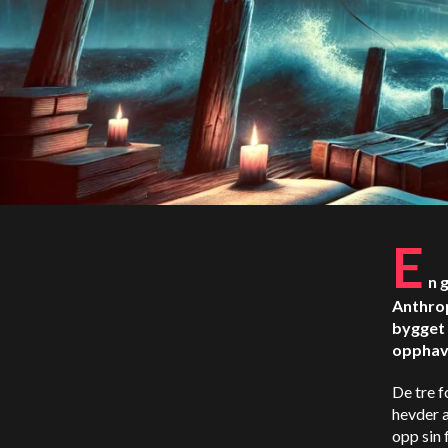
E
n 
Anthrop
bygget 
opphav
De tre f
hevder a
opp sin 