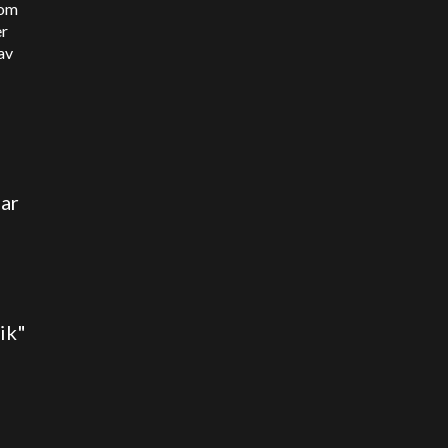
som
er
av
har
ik"