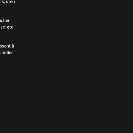
rk, uten
ucher
 solgte
essant å
odeller