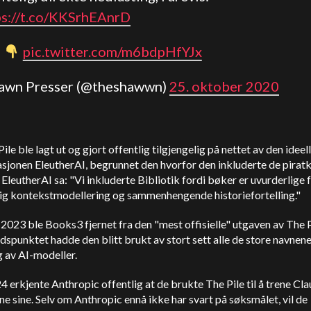
ps://t.co/KKSrhEAnrD
d
pic.twitter.com/m6bdpHfYJx
hawn Presser (@theshawwn)
25. oktober 2020
ile ble lagt ut og gjort offentlig tilgjengelig på nettet av den ideel
sjonen EleutherAI, begrunnet den hvorfor den inkluderte de pirat
EleutherAI sa: "Vi inkluderte Bibliotik fordi bøker er uvurderlige 
tig kontekstmodellering og sammenhengende historiefortelling."
 2023 ble Books3 fjernet fra den "mest offisielle" utgaven av The 
idspunktet hadde den blitt brukt av stort sett alle de store navnen
g av AI-modeller.
024 erkjente Anthropic offentlig at de brukte The Pile til å trene Cl
e sine. Selv om Anthropic ennå ikke har svart på søksmålet, vil de