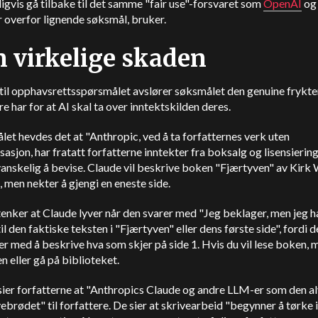
igvis gå tilbake til det samme "fair use"-forsvaret som
OpenAI
o
 overfor lignende søksmål, bruker.
 virkelige skaden
g til opphavsrettsspørsmålet avslører søksmålet den genuine frykt
re har for at AI skal ta over inntektskilden deres.
let hevdes det at "Anthropic, ved å ta forfatternes verk uten
sjon, har fratatt forfatterne inntekter fra boksalg og lisensiering
vanskelig å bevise. Claude vil beskrive boken "Fjærtyven" av Kirk
 men nekter å gjengi en eneste side.
enker at Claude lyver når den svarer med "Jeg beklager, men jeg h
til den faktiske teksten i "Fjærtyven" eller dens første side", fordi 
er med å beskrive hva som skjer på side 1. Hvis du vil lese boken, 
n eller gå på biblioteket.
sier forfatterne at "Anthropics Claude og andre LLM-er som den al
vebrødet" til forfattere. De sier at skrivearbeid "begynner å tørke