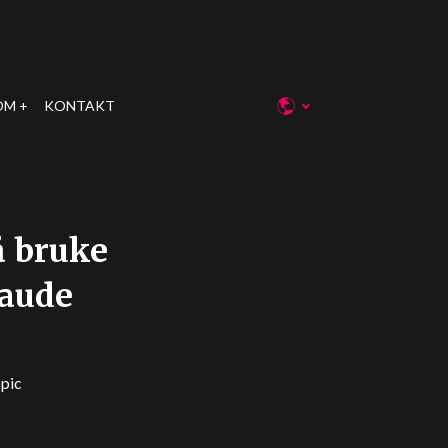
OM
KONTAKT
å bruke
laude
opic