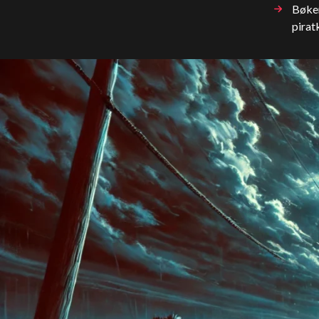
Bøken
pirat