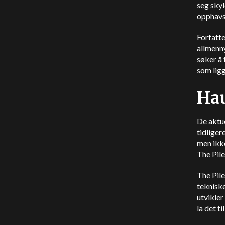
seg skyl
opphavsr
Forfatt
allmenny
søker å
som ligg
Ha
De aktue
tidliger
men ikke
The Pile
The Pile
teknisk
utvikle
la det ti