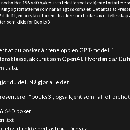
inneholder 196 640 bøker i ren tekstformat av kjente forfattere 
King og forfatterne som har anlagt søksmålet. Det antas at Press
ibliotik, en beryktet torrent-tracker som brukes av et fellesskap 
er, som kilde for Books3.
ett at du ønsker å trene opp en GPT-modell i
densklasse, akkurat som
OpenAI
. Hvordan da? Du 
n data.
jør du det. Nå gjør alle det.
resenterer "books3", også kjent som "all of bibliot
96 640 bøker
en .txt
litelig, direkte nedlasting, i årevis: