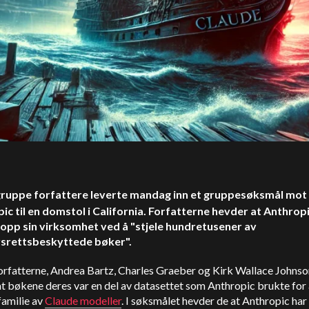
gruppe forfattere leverte mandag inn et gruppesøksmål mot
ic til en domstol i California. Forfatterne hevder at Anthrop
opp sin virksomhet ved å "stjele hundretusener av
srettsbeskyttede bøker".
orfatterne, Andrea Bartz, Charles Graeber og Kirk Wallace Johnso
t bøkene deres var en del av datasettet som Anthropic brukte for 
familie av
Claude
modeller
. I søksmålet hevder de at Anthropic har