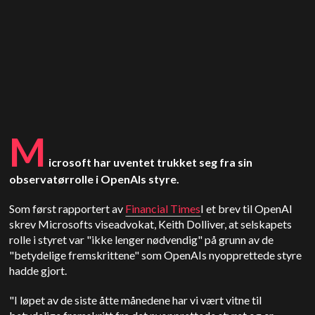
M
icrosoft har uventet trukket seg fra sin
observatørrolle i OpenAIs styre.
Som først rapportert av
Financial Times
I et brev til OpenAI
skrev Microsofts viseadvokat, Keith Dolliver, at selskapets
rolle i styret var "ikke lenger nødvendig" på grunn av de
"betydelige fremskrittene" som OpenAIs nyopprettede styre
hadde gjort.
"I løpet av de siste åtte månedene har vi vært vitne til