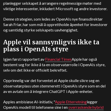
planlegger selskapet å arrangere regelmessige møter med
viktige interessenter, inkludert Microsoft og andre investorer.
Denne strategien, som ledes av OpenAIs nye finansdirektør
Sarah Friar, har som mål å opprettholde åpenhet for investorer
og samtidig styrke selskapets uavhengighet.
Apple vil sannsynligvis ikke ta
plass i OpenAIs styre
Igjen først rapportert av
Financial Times
Apple har også
bestemt seg for ikke å ta en observatørrolle i OpenAIs styre,
selv om det ikke er offisielt bekreftet.
Opprinnelig var det forventet at Apple skulle sikre seg en
observatørplass uten stemmerett i OpenAIs styre som en del
av en avtale om å integrere ChatGPT i Apple-enheter.
Apples ambisiøse AI-initiativ, "
Apple
Etterretning
legger
OpenAIs modell til telefonene sine i en
overraskende hybrid