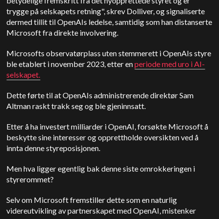
betydelige fremskritt fra det nyopprettede styret og er
trygge på selskapets retning", skrev Dolliver, og signaliserte
dermed tillit til OpenAIs ledelse, samtidig som han distanserte
Microsoft fra direkte involvering.
Microsofts observatørplass uten stemmerett i OpenAIs styre
ble etablert i november 2023, etter en
periode med uro i AI-
selskapet.
Dette førte til at OpenAIs administrerende direktør Sam
Altman raskt trakk seg og ble gjeninnsatt.
Etter å ha investert milliarder i OpenAI, forsøkte Microsoft å
beskytte sine interesser og opprettholde oversikten ved å
innta denne styreposisjonen.
Men hva ligger egentlig bak denne siste omrokkeringen i
styrerommet?
Selv om Microsoft fremstiller dette som en naturlig
videreutvikling av partnerskapet med OpenAI, mistenker