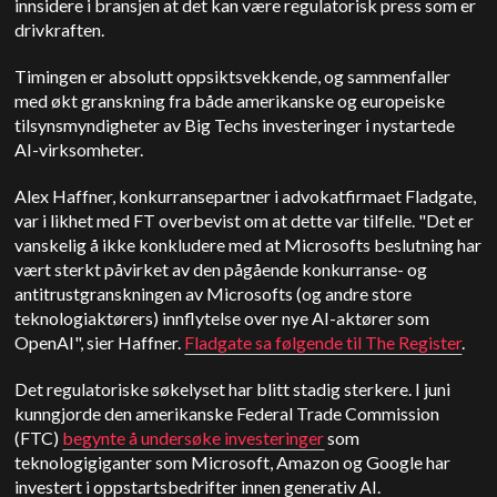
innsidere i bransjen at det kan være regulatorisk press som er
drivkraften.
Timingen er absolutt oppsiktsvekkende, og sammenfaller
med økt granskning fra både amerikanske og europeiske
tilsynsmyndigheter av Big Techs investeringer i nystartede
AI-virksomheter.
Alex Haffner, konkurransepartner i advokatfirmaet Fladgate,
var i likhet med FT overbevist om at dette var tilfelle. "Det er
vanskelig å ikke konkludere med at Microsofts beslutning har
vært sterkt påvirket av den pågående konkurranse- og
antitrustgranskningen av Microsofts (og andre store
teknologiaktørers) innflytelse over nye AI-aktører som
OpenAI", sier Haffner.
Fladgate sa følgende til The Register
.
Det regulatoriske søkelyset har blitt stadig sterkere. I juni
kunngjorde den amerikanske Federal Trade Commission
(FTC)
begynte å undersøke investeringer
som
teknologigiganter som Microsoft, Amazon og Google har
investert i oppstartsbedrifter innen generativ AI.