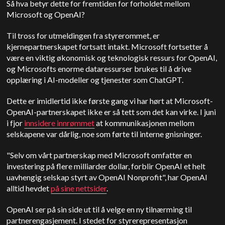
Så hva betyr dette for fremtiden for forholdet mellom
Microsoft og OpenAI?
Til tross for utmeldingen fra styrerommet, er
kjernepartnerskapet fortsatt intakt. Microsoft fortsetter å
være en viktig økonomisk og teknologisk ressurs for OpenAI,
og Microsofts enorme dataressurser brukes til å drive
opplæring i AI-modeller og tjenester som ChatGPT.
Dette er imidlertid ikke første gang vi har hørt at Microsoft-
OpenAI-partnerskapet ikke er så tett som det kan virke. I juni
i fjor
innsidere innrømmet
at kommunikasjonen mellom
selskapene var dårlig, noe som førte til interne gnisninger.
"Selv om vårt partnerskap med Microsoft omfatter en
investering på flere milliarder dollar, forblir OpenAI et helt
uavhengig selskap styrt av OpenAI Nonprofit", har OpenAI
alltid hevdet
på sine nettsider
.
OpenAI ser på sin side ut til å velge en ny tilnærming til
partnerengasjement. I stedet for styrerepresentasjon