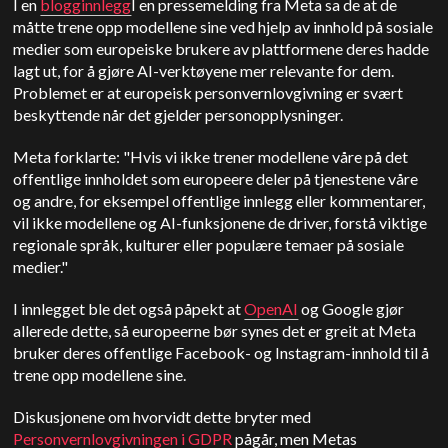
I en
blogginnlegg
I en pressemelding fra Meta sa de at de
måtte trene opp modellene sine ved hjelp av innhold på sosiale
medier som europeiske brukere av plattformene deres hadde
lagt ut, for å gjøre AI-verktøyene mer relevante for dem.
Problemet er at europeisk personvernlovgivning er svært
beskyttende når det gjelder personopplysninger.
Meta forklarte: "Hvis vi ikke trener modellene våre på det
offentlige innholdet som europeere deler på tjenestene våre
og andre, for eksempel offentlige innlegg eller kommentarer,
vil ikke modellene og AI-funksjonene de driver, forstå viktige
regionale språk, kulturer eller populære temaer på sosiale
medier."
I innlegget ble det også påpekt at
OpenAI
og Google gjør
allerede dette, så europeerne bør synes det er greit at Meta
bruker deres offentlige Facebook- og Instagram-innhold til å
trene opp modellene sine.
Diskusjonene om hvorvidt dette bryter med
Personvernlovgivningen i GDPR
pågår, men Metas