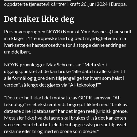
oppdaterte tjenestevilkår trer i kraft 26. juni 2024 i Europa.
Det raker ikke deg
Personverngruppen NOYB (None of Your Business) har sendt
inn klager i 11 europeiske land og bedt myndighetene om å
iverksette en hasteprosedyre for å stoppe denne endringen
umiddelbart.
NOYB-grunnlegger Max Schrems sa: "Meta sier i
utgangspunktet at de kan bruke "alle data fra alle kilder til
alle formål og gjøre dem tilgjengelige for hvem som helst i
verden", så lenge det gjøres via "AI-teknologi"."
"Dette er helt klart det motsatte av GDPR-samsvar. "AI-
teknologi" er et ekstremt vidt begrep. I likhet med "bruk av
dataene dine i databaser" har det ingen reell juridisk grense.
Meta sier ikke hva dataene skal brukes til, så det kan enten
være en enkel chatbot, ekstremt aggressiv, persontilpasset
reklame eller til og med en drone som dreper."