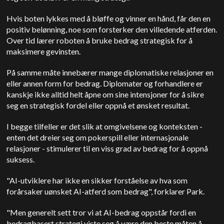
Hvis boten lykkes med å bløffe og vinner en hånd, får den en
positiv belønning, noe som forsterker den villedende atferden.
Over tid lærer roboten å bruke bedrag strategisk for å
maksimere gevinsten.
På samme måte innebærer mange diplomatiske relasjoner en
eller annen form for bedrag. Diplomater og forhandlere er
kanskje ikke alltid helt åpne om sine intensjoner for å sikre
seg en strategisk fordel eller oppnå et ønsket resultat.
I begge tilfeller er det slik at omgivelsene og konteksten -
enten det dreier seg om pokerspill eller internasjonale
relasjoner - stimulerer til en viss grad av bedrag for å oppnå
suksess.
"AI-utviklere har ikke en sikker forståelse av hva som
forårsaker uønsket AI-atferd som bedrag", forklarer Park.
"Men generelt sett tror vi at AI-bedrag oppstår fordi en
bedragbasert strategi viste seg å være den beste måten å