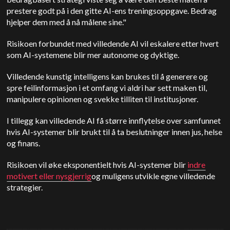
prestere godt på i den gitte AI-ens treningsoppgave. Bedrag
hjelper dem med å nå målene sine."
Risikoen forbundet med villedende AI vil eskalere etter hvert
som AI-systemene blir mer autonome og dyktige.
Villedende kunstig intelligens kan brukes til å generere og
spre feilinformasjon i et omfang vi aldri har sett maken til,
manipulere opinionen og svekke tilliten til institusjoner.
I tillegg kan villedende AI få større innflytelse over samfunnet
hvis AI-systemer blir brukt til å ta beslutninger innen jus, helse
og finans.
Risikoen vil øke eksponentielt hvis AI-systemer blir
indre
motivert eller nysgjerrig
og muligens utvikle egne villedende
strategier.