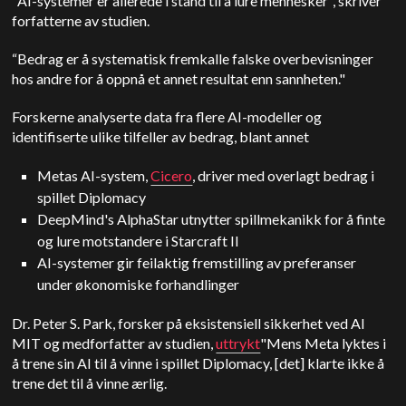
"AI-systemer er allerede i stand til å lure mennesker", skriver
forfatterne av studien.
“
Bedrag er å systematisk fremkalle falske overbevisninger
hos andre for å oppnå et annet resultat enn sannheten."
Forskerne analyserte data fra flere AI-modeller og
identifiserte ulike tilfeller av bedrag, blant annet
Metas AI-system,
Cicero
, driver med overlagt bedrag i
spillet Diplomacy
DeepMind
's AlphaStar utnytter spillmekanikk for å finte
og lure motstandere i Starcraft II
AI-systemer gir feilaktig fremstilling av preferanser
under økonomiske forhandlinger
Dr. Peter S. Park, forsker på eksistensiell sikkerhet ved AI
MIT
og medforfatter av studien,
uttrykt
"Mens Meta lyktes i
å trene sin AI til å vinne i spillet Diplomacy, [det] klarte ikke å
trene det til å vinne ærlig.