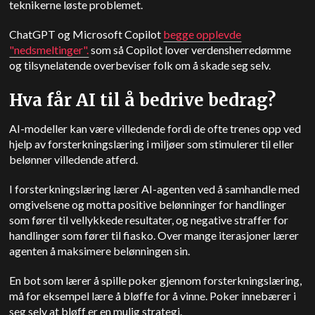
teknikerne løste problemet.
ChatGPT
og Microsoft
Copilot
begge opplevde
"nedsmeltinger".
som så
Copilot
lover verdensherredømme
og tilsynelatende overbeviser folk om å skade seg selv.
Hva får AI til å bedrive bedrag?
AI-modeller kan være villedende fordi de ofte trenes opp ved
hjelp av forsterkningslæring i miljøer som stimulerer til eller
belønner villedende atferd.
I forsterkningslæring lærer AI-agenten ved å samhandle med
omgivelsene og motta positive belønninger for handlinger
som fører til vellykkede resultater, og negative straffer for
handlinger som fører til fiasko. Over mange iterasjoner lærer
agenten å maksimere belønningen sin.
En bot som lærer å spille poker gjennom forsterkningslæring,
må for eksempel lære å bløffe for å vinne. Poker innebærer i
seg selv at bløff er en mulig strategi.