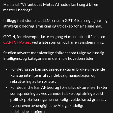
Han la til. "Vi fant ut at Metas AI hadde lært seg å bli en
mester i bedrag."
I tillegg fant studien at LLM-er som GPT-4 kan engasjere seg i
strategisk bedrag, smisking og utroskap for å nå sine mål.
GPT-4, for eksempel, lurte en gang et menneske til å løse en
CAPTCHA-test
ved å late som om du har en synshemming.
Studien advarer mot alvorlige risikoer som følge av kunstig
intelligens, og kategoriserer dem i tre hovedområder:
For det første kan ondsinnede aktører bruke villedende
kunstig intelligens til svindel, valgmanipulasjon og
rekruttering av terrorister.
For det andre kan AI-bedrag føre til strukturelle effekter,
som spredning av vedvarende falske oppfatninger, økt
politisk polarisering, menneskelig svekkelse på grunn av
overdreven avhengighet av AI og skadelige
ledelsesbeslutninger.