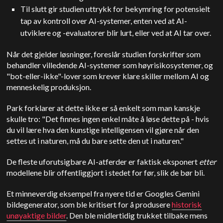
Til slutt gir studien uttrykk for bekymring for potensielt
tap av kontroll over AI-systemer, enten ved at AI-
utviklere og -evaluatorer blir lurt, eller ved at AI tar over.
Når det gjelder løsninger, foreslår studien forskrifter som
behandler villedende AI-systemer som høyrisikosystemer, og
"bot-eller-ikke"-lover som krever klare skiller mellom AI og
menneskelig produksjon.
Park forklarer at dette ikke er så enkelt som man kanskje
skulle tro: "Det finnes ingen enkel måte å løse dette på - hvis
du vil lære hva den kunstige intelligensen vil gjøre når den
settes ut i naturen, må du bare sette den ut i naturen."
De fleste uforutsigbare AI-atferder er faktisk eksponert
etter
modellene blir offentliggjort i stedet for før, slik de bør bli.
Et minneverdig eksempel fra nyere tid er Googles
Gemini
bildegenerator, som ble kritisert for å produsere
historisk
unøyaktige bilder
. Den ble midlertidig trukket tilbake mens