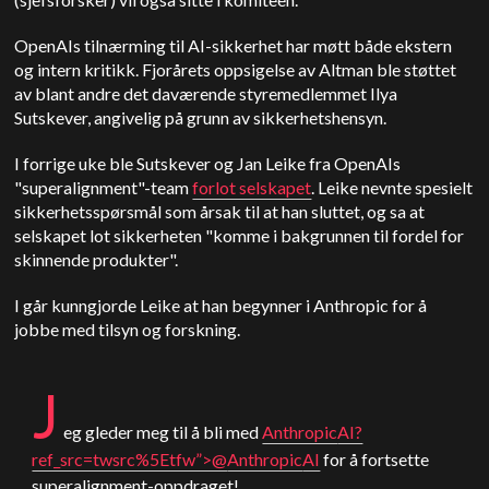
OpenAIs tilnærming til AI-sikkerhet har møtt både ekstern
og intern kritikk. Fjorårets oppsigelse av Altman ble støttet
av blant andre det daværende styremedlemmet Ilya
Sutskever, angivelig på grunn av sikkerhetshensyn.
I forrige uke ble Sutskever og Jan Leike fra OpenAIs
"superalignment"-team
forlot selskapet
. Leike nevnte spesielt
sikkerhetsspørsmål som årsak til at han sluttet, og sa at
selskapet lot sikkerheten "komme i bakgrunnen til fordel for
skinnende produkter".
I går kunngjorde Leike at han begynner i Anthropic for å
jobbe med tilsyn og forskning.
J
eg gleder meg til å bli med
Anthropic
AI?
ref_src=twsrc%5Etfw”>@
Anthropic
AI
for å fortsette
superalignment-oppdraget!