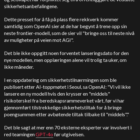
sikkerhetsanbefalingene.
Dette presset for å få på plass flere rekkverk kommer
samtidig som OpenAI sier at de har begynt å trene opp sin
neste frontier-modell, som de sier vil "bringe oss til neste nivå
av muligheter på veien mot AGI".
Det ble ikke oppgitt noen forventet lanseringsdato for den
nye modellen, men opplæringen alene vil trolig ta uker, om
ikke måneder.
I en oppdatering om sikkerhetstilnærmingen som ble
publisert etter AI-toppmøtet i Seoul, sa OpenAI: "Vi vil ikke
lansere en ny modell hvis den krysser en "middels"
risikoterskel fra beredskapsrammeverket vårt, før vi har
gjennomført tilstrekkelige sikkerhetstiltak for å bringe
poengsummen etter avbøtende tiltak tilbake til "middels"."
Det ble sagt at mer enn 70 eksterne eksperter var involvert i
red teamingen
GPT-4o
før utgivelsen.