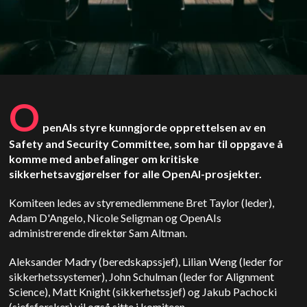
O
penAIs styre kunngjorde opprettelsen av en
Safety and Security Committee, som har til oppgave å
komme med anbefalinger om kritiske
sikkerhetsavgjørelser for alle OpenAI-prosjekter.
Komiteen ledes av styremedlemmene Bret Taylor (leder),
Adam D'Angelo, Nicole Seligman og OpenAIs
administrerende direktør Sam Altman.
Aleksander Madry (beredskapssjef), Lilian Weng (leder for
sikkerhetssystemer), John Schulman (leder for Alignment
Science), Matt Knight (sikkerhetssjef) og Jakub Pachocki
(sjefsforsker) vil også sitte i komiteen.