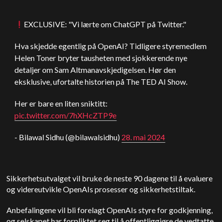
EXCL
US
IVE: "Vi lærte om
ChatGPT
på Twitter."
Hva skjedde egentlig på
OpenAI
? Tidligere styremedlem
Helen Toner bryter tausheten med sjokkerende nye
detaljer om Sam
Altman
avskjedigelsen. Hør den
eksklusive, ufortalte historien på The TED AI Show.
Her er bare en liten sniktitt:
pic.twitter.com/7hXHcZTP9e
- Bilawal Sidhu (@bilawalsidhu)
28. mai 2024
Sikkerhetsutvalget vil bruke de neste 90 dagene til å evaluere
og videreutvikle OpenAIs prosesser og sikkerhetstiltak.
Anbefalingene vil bli forelagt OpenAIs styre for godkjenning,
og selskapet har forpliktet seg til å offentliggjøre de vedtatte