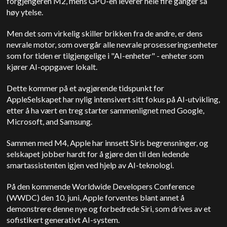
forgjengeren M2, mens GPU-en leverer hele fire ganger så
høy ytelse.
Men det som virkelig skiller brikken fra de andre, er dens
nevrale motor, som overgår alle nevrale prosesseringsenheter
som for tiden er tilgjengelige i "AI-enheter" - enheter som
kjører AI-oppgaver lokalt.
Dette kommer på et avgjørende tidspunkt for
Apple
Selskapet har nylig intensivert sitt fokus på AI-utvikling,
etter å ha vært en treg starter sammenlignet med
Google,
Microsoft, and Samsung
.
Sammen med M4,
Apple
har innsett Siris begrensninger, og
selskapet jobber hardt for å gjøre den til den ledende
smartassistenten igjen ved hjelp av AI-teknologi.
På den kommende Worldwide Developers Conference
(WWDC) den 10. juni,
Apple
forventes blant annet å
demonstrere denne nye og forbedrede Siri, som drives av et
sofistikert generativt AI-system.