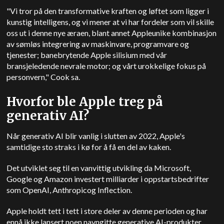
"Vi tror på den transformative kraften og løftet som ligger i
kunstig intelligens, og vi mener at vi har fordeler som vil skille
oss ut i denne nye æraen, blant annet
Apple
unike kombinasjon
av sømløs integrering av maskinvare, programvare og
tjenester; banebrytende
Apple
silisium med vår
bransjeledende nevrale motor; og vårt urokkelige fokus på
personvern,"
Cook
sa.
Hvorfor ble
Apple
treg på
generativ AI?
Når generativ AI blir vanlig i slutten av 2022,
Apple
's
samtidige sto straks i kø for å få en del av kaken.
Det utviklet seg til en vanvittig utvikling da Microsoft,
Google og
Amazon
investert milliarder i oppstartsbedrifter
som
OpenAI
,
Anthropic
og Inflection.
Apple
holdt tett i tett i store deler av denne perioden og har
ennå ikke lansert noen navngitte generative AI-produkter.