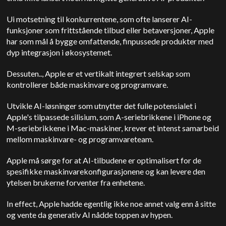
U
i motsetning til konkurrentene, som ofte lanserer AI-
funksjoner som frittstående tilbud eller betaversjoner,
Apple
har som mål å bygge omfattende, finpussede produkter med
dyp integrasjon i økosystemet.
Dessuten..,
Apple
er et vertikalt integrert selskap som
kontrollerer både maskinvare og programvare.
Utvikle AI-løsninger som utnytter det fulle potensialet i
Apple
's tilpassede silisium, som A-seriebrikkene i iPhone og
M-seriebrikkene i Mac-maskiner, krever et intenst samarbeid
mellom maskinvare- og programvareteam.
A
pple
må sørge for at AI-tilbudene er optimalisert for de
spesifikke maskinvarekonfigurasjonene og kan levere den
ytelsen brukerne forventer fra enhetene.
In effect,
Apple
hadde egentlig ikke noe annet valg enn å sitte
og vente da generativ AI nådde toppen av hypen.