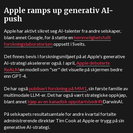
Apple
ramps up
generativ AI-
push
Apple
har aktivt sikret seg AI-talenter fra andre selskaper,
blant annet Google, for å støtte en
hemmelighetsfullt
forskningslaboratorium
oppsett i Sveits.
Det finnes bevis i forskningsmiljøet på at
Apple
's generative
AI-strategi akselererer også.
I april,
Apple
debuterte
ReALM
en modell som "ser" det visuelle på skjermen bedre
enn GPT-4.
De har også
publisert forskning på MM1
, sin første familie av
multimodale LLM-er. Det har også vært strategiske oppkjøp,
blant annet
kjøp av en kanadisk oppstartsbedrift
DarwinAI.
På selskapets resultatsamtale for andre kvartal fortalte
administrerende direktør Tim Cook at
Apple
er trygg på sin
generative AI-strategi.