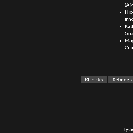
(AM
Nico
Inno
Kat
Gru
May
Con
KI-risiko
Retningsl
Tyde