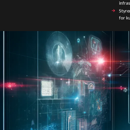
infra
Styre
for k