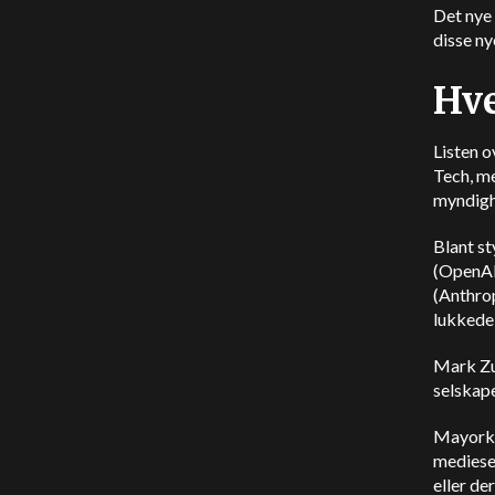
Det nye 
disse ny
Hv
Listen 
Tech, me
myndigh
Blant s
(
OpenA
(
Anthro
lukkede
Mark Zu
selskape
Mayorkas
mediesel
eller de