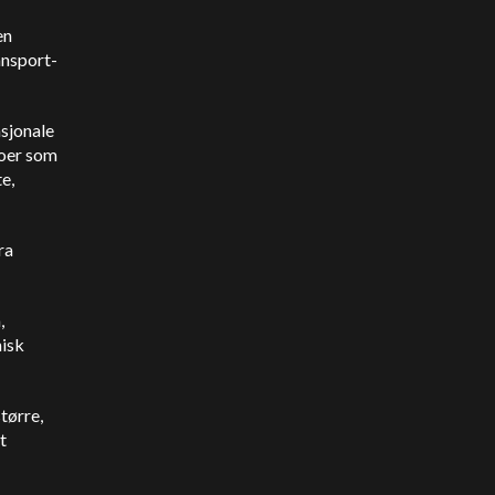
en
ansport-
asjonale
koer som
e,
ra
,
isk
tørre,
t