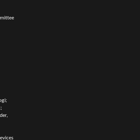
mmittee
ogi;
;
der,
Devices