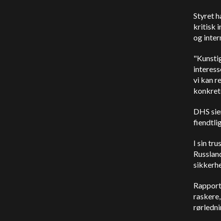
Styret h
kritisk 
og inter
"Kunstig
interess
vi kan r
konkrete
DHS sier
fiendtli
I sin tr
Russland
sikkerhe
Rapporte
raskere,
rørledni