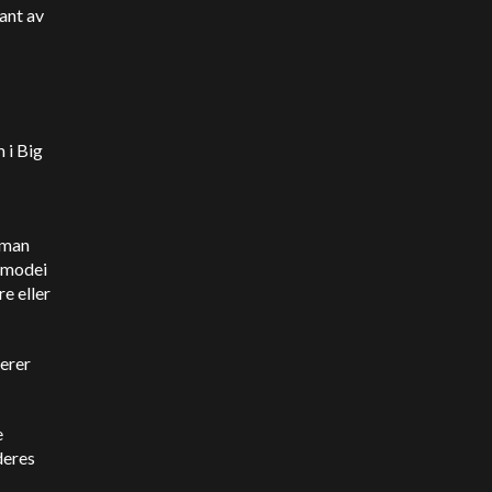
ant av
 i Big
tman
 Amodei
e eller
erer
e
deres