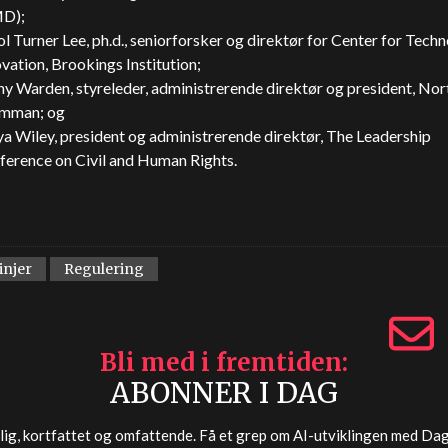
D);
l Turner Lee, ph.d., seniorforsker og direktør for Center for Tech
vation, Brookings Institution;
hy Warden, styreleder, administrerende direktør og president, No
mman; og
a Wiley, president og administrerende direktør, The Leadership
ference on Civil and Human Rights.
injer
Regulering
Bli med i fremtiden
ABONNER I DAG
lig, kortfattet og omfattende. Få et grep om AI-utviklingen med
Dag