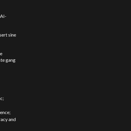
 AI-
sert sine
re
ste gang
ic
;
gence;
racy and