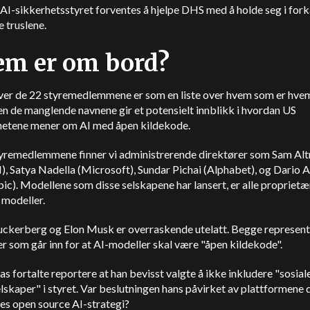
AI-sikkerhetsstyret forventes å hjelpe DHS med å holde seg i fork
e truslene.
em er om bord?
over de 22 styremedlemmene er som en liste over hvem som er hvem
n de manglende navnene gir et potensielt innblikk i hvordan
US
etene mener om AI med åpen kildekode.
tyremedlemmene finner vi administrerende direktører som Sam
Al
I
), Satya Nadella (Microsoft), Sundar Pichai (
Alphabet
), og Dario
pic
). Modellene som disse selskapene har lansert, er alle proprietær
 modeller.
ckerberg og Elon Musk er overraskende utelatt. Begge represent
r som går inn for at AI-modeller skal være "åpen kildekode".
 fortalte reportere at han bevisst valgte å ikke inkludere "sosial
skaper" i styret. Var beslutningen hans påvirket av plattformene 
res open source AI-strategi?