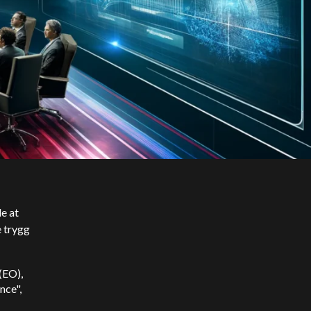
e at
e trygg
(EO),
nce",