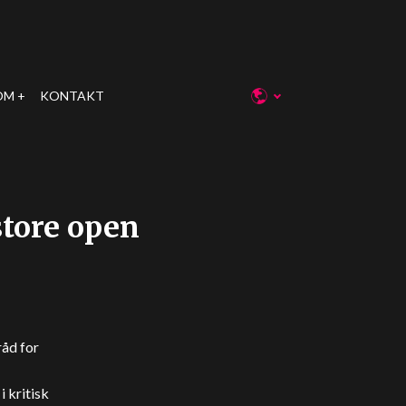
OM
KONTAKT
store open
råd for
i kritisk