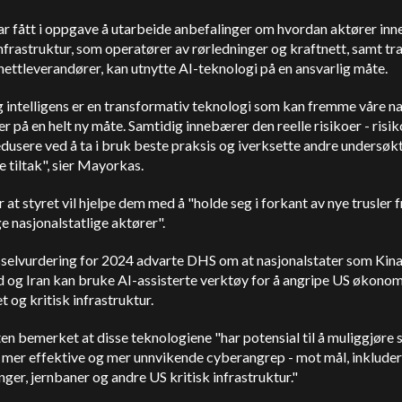
ar fått i oppgave å utarbeide anbefalinger om hvordan aktører inn
infrastruktur, som operatører av rørledninger og kraftnett, samt tr
nettleverandører, kan utnytte AI-teknologi på en ansvarlig måte.
 intelligens er en transformativ teknologi som kan fremme våre n
er på en helt ny måte. Samtidig innebærer den reelle risikoer - risi
edusere ved å ta i bruk beste praksis og iverksette andre undersøkt
 tiltak", sier Mayorkas.
 at styret vil hjelpe dem med å "holde seg i forkant av nye trusler f
ge nasjonalstatlige aktører".
usselvurdering for 2024 advarte DHS om at nasjonalstater som Kina
 og Iran kan bruke AI-assisterte verktøy for å angripe
US
økonom
t og kritisk infrastruktur.
n bemerket at disse teknologiene "har potensial til å muliggjøre s
 mer effektive og mer unnvikende cyberangrep - mot mål, inkluder
nger, jernbaner og andre
US
kritisk infrastruktur."