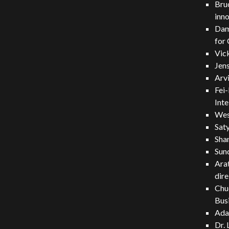
Bruc
inn
Dam
for 
Vick
Jen
Arvi
Fei-
Inte
Wes
Saty
Sha
Sund
Arat
dire
Chuc
Bus
Ada
Dr. 