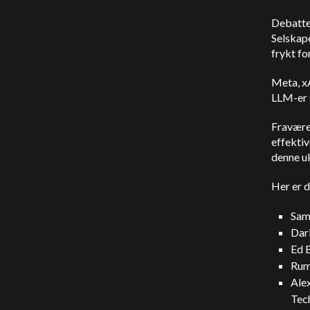
Debatte
Selskap
frykt fo
Meta, x
LLM-er 
Fraværet
effektiv
denne u
Her er d
Sa
Dar
Ed B
Rum
Ale
Tec