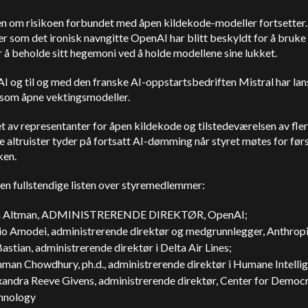
n om risikoen forbundet med åpen kildekode-modeller fortsetter.
er som det ironisk navngitte
OpenAI
har blitt beskyldt for å bruke
r å beholde sitt hegemoni ved å holde modellene sine lukket.
AI og til og med den franske AI-oppstartsbedriften
Mistral
har lan
som åpne vektingsmodeller.
 av representanter for åpen kildekode og tilstedeværelsen av fle
e altruister tyder på fortsatt AI-dømming når styret møtes for før
ken.
en fullstendige listen over styremedlemmer:
m
Altman
, ADMINISTRERENDE DIREKTØR,
OpenAI
;
io Amodei, administrerende direktør og medgrunnlegger,
Anthrop
astian, administrerende direktør i Delta Air Lines;
man Chowdhury, ph.d., administrerende direktør i Humane Intelli
xandra Reeve Givens, administrerende direktør, Center for Democ
hnology