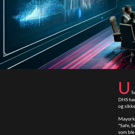
U
S
DHS hadd
og sikke
Mayorkas
"Safe, S
som ble 