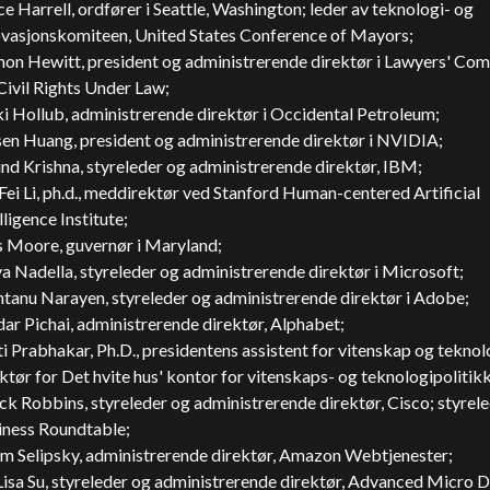
e Harrell, ordfører i Seattle, Washington; leder av teknologi- og
ovasjonskomiteen, United States Conference of Mayors;
on Hewitt, president og administrerende direktør i Lawyers' Co
Civil Rights Under Law;
i Hollub, administrerende direktør i Occidental Petroleum;
sen Huang, president og administrerende direktør i NVIDIA;
nd Krishna, styreleder og administrerende direktør, IBM;
Fei Li, ph.d., meddirektør ved Stanford Human-centered Artificial
lligence Institute;
 Moore, guvernør i Maryland;
a Nadella, styreleder og administrerende direktør i Microsoft;
ntanu Narayen, styreleder og administrerende direktør i Adobe;
ar Pichai, administrerende direktør,
Alphabet
;
i Prabhakar, Ph.D., presidentens assistent for vitenskap og teknol
ktør for Det hvite hus' kontor for vitenskaps- og teknologipolitikk
k Robbins, styreleder og administrerende direktør, Cisco; styrele
iness Roundtable;
m Selipsky, administrerende direktør,
Amazon
Webtjenester;
Lisa Su, styreleder og administrerende direktør, Advanced Micro 