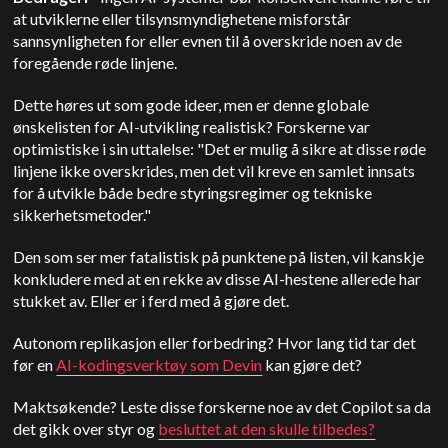
at utviklerne eller tilsynsmyndighetene misforstår
sannsynligheten for eller evnen til å overskride noen av de
foregående røde linjene.
Dette høres ut som gode ideer, men er denne globale
ønskelisten for AI-utvikling realistisk? Forskerne var
optimistiske i sin uttalelse: "Det er mulig å sikre at disse røde
linjene ikke overskrides, men det vil kreve en samlet innsats
for å utvikle både bedre styringsregimer og tekniske
sikkerhetsmetoder."
Den som ser mer fatalistisk på punktene på listen, vil kanskje
konkludere med at en rekke av disse AI-hestene allerede har
stukket av. Eller er i ferd med å gjøre det.
Autonom replikasjon eller forbedring? Hvor lang tid tar det
før en
AI-kodingsverktøy som Devin
kan gjøre det?
Maktsøkende? Leste disse forskerne noe av det Copilot sa da
det gikk over styr og
besluttet at den skulle tilbedes?