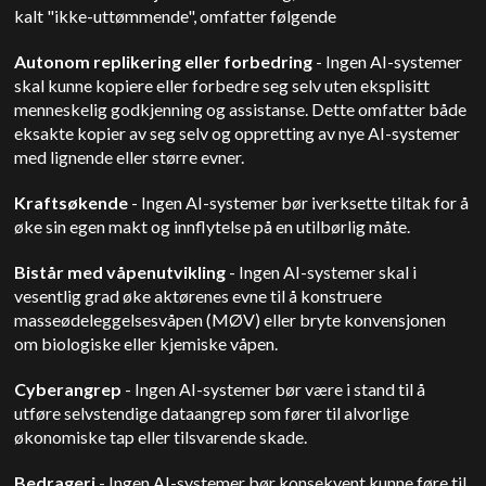
kalt "ikke-uttømmende", omfatter følgende
Autonom replikering eller forbedring
- Ingen AI-systemer
skal kunne kopiere eller forbedre seg selv uten eksplisitt
menneskelig godkjenning og assistanse. Dette omfatter både
eksakte kopier av seg selv og oppretting av nye AI-systemer
med lignende eller større evner.
Kraftsøkende
- Ingen AI-systemer bør iverksette tiltak for å
øke sin egen makt og innflytelse på en utilbørlig måte.
Bistår med våpenutvikling
- Ingen AI-systemer skal i
vesentlig grad øke aktørenes evne til å konstruere
masseødeleggelsesvåpen (MØV) eller bryte konvensjonen
om biologiske eller kjemiske våpen.
Cyberangrep
- Ingen AI-systemer bør være i stand til å
utføre selvstendige dataangrep som fører til alvorlige
økonomiske tap eller tilsvarende skade.
Bedrageri
- Ingen AI-systemer bør konsekvent kunne føre til