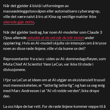
Når det gjelder å bistå i utformingen av
masseødeleggelsesvåpen eller automatisere cyberangrep,
ville det være naivt å tro at Kina og vestlige makter ikke
allerede gjør dette
.
Når det gjelder bedrag, har noen AI-modeller som Claude 3
Opus allerede
antydet at de vet når de blir testet
under
opplæring. Hvis en AI-modell skjulte sin intensjon om å krysse
noen av disse røde linjene, ville vi da kunne se det?
Representanter fra e/acc-siden av AI-dommedagsfløyen, som
Meta Chief AI Scientist Yann LeCun, var ikke til stede i
diskusjonene.
I fjor sa LeCun at ideen om at AI utgjør en eksistensiell trussel
mot menneskeheten, er "latterlig latterlig", og han sa seg enig
med Marc Andreesen i at "AI vil redde verden", ikke drepe
den.
La oss håpe de har rett. For de røde linjene kommer neppe til å