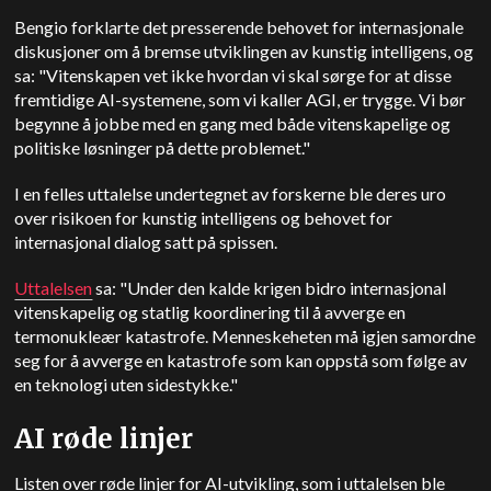
Bengio forklarte det presserende behovet for internasjonale
diskusjoner om å bremse utviklingen av kunstig intelligens, og
sa: "Vitenskapen vet ikke hvordan vi skal sørge for at disse
fremtidige AI-systemene, som vi kaller AGI, er trygge. Vi bør
begynne å jobbe med en gang med både vitenskapelige og
politiske løsninger på dette problemet."
I en felles uttalelse undertegnet av forskerne ble deres uro
over risikoen for kunstig intelligens og behovet for
internasjonal dialog satt på spissen.
Uttalelsen
sa: "Under den kalde krigen bidro internasjonal
vitenskapelig og statlig koordinering til å avverge en
termonukleær katastrofe. Menneskeheten må igjen samordne
seg for å avverge en katastrofe som kan oppstå som følge av
en teknologi uten sidestykke."
AI røde linjer
Listen over røde linjer for AI-utvikling, som i uttalelsen ble