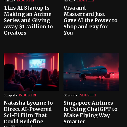
INDUSTRI
INDUSTRI
mai 02
mai 01
This AI Startup Is
Visa and
Making an Anime
Mastercard Just
Series and Giving
Gave AI the Power to
Away $1 Million to
Shop and Pay for
Creators
You
INDUSTRI
INDUSTRI
30. april
30. april
Natasha Lyonne to
Singapore Airlines
Direct AI-Powered
Is Using ChatGPT to
Sci-Fi Film That
Make Flying Way
Could Redefine
Smarter