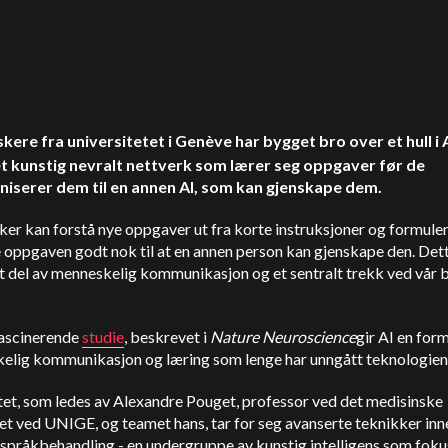
skere fra universitetet i Genève har bygget bro over et hull i 
t kunstig nevralt nettverk som lærer seg oppgaver før de
serer dem til en annen AI, som kan gjenskape dem.
er kan forstå nye oppgaver ut fra korte instruksjoner og formule
 oppgaven godt nok til at en annen person kan gjenskape den. Dett
t del av menneskelig kommunikasjon og et sentralt trekk ved vår 
ascinerende
studie
, beskrevet i
Nature Neuroscience
gir AI en form
elig kommunikasjon og læring som lenge har unngått teknologien
tet, som ledes av Alexandre Pouget, professor ved det medisinske
et ved UNIGE, og teamet hans, tar for seg avanserte teknikker inn
 språkbehandling - en undergruppe av kunstig intelligens som foku