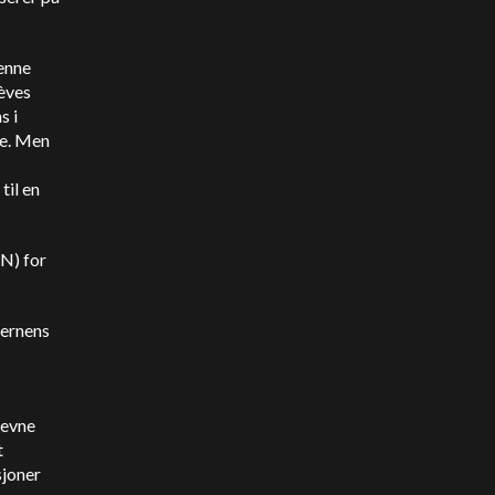
enne
nèves
s i
de. Men
til en
N) for
jernens
revne
t
sjoner