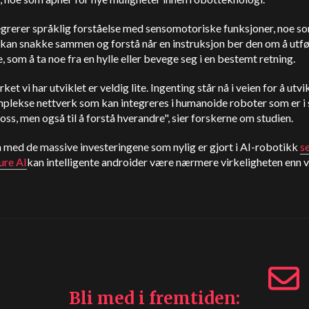
egrerer språklig forståelse med sensomotoriske funksjoner, noe s
 kan snakke sammen og forstå når en instruksjon ber den om å utfø
 som å ta noe fra en hylle eller bevege seg i en bestemt retning.
ket vi har utviklet er veldig lite. Ingenting står nå i veien for å utvi
lekse nettverk som kan integreres i humanoide roboter som er i s
 oss, men også til å forstå hverandre", sier forskerne om studien.
med de massive investeringene som nylig er gjort i AI-robotikk
s
ure AI
kan intelligente androider være nærmere virkeligheten enn vi
Bli med i fremtiden