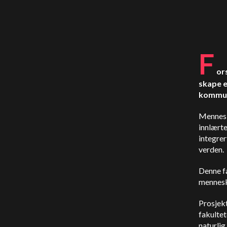
F
or
skape e
kommuni
Mennesk
innlærte
integrer
verden.
Denne f
mennesk
Prosjek
fakultet
naturlig