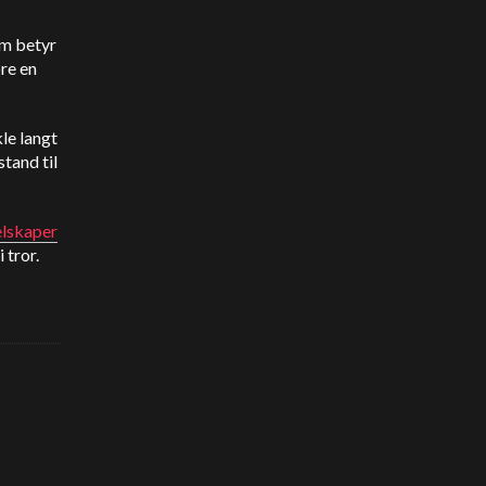
om betyr
re en
kle langt
tand til
elskaper
 tror.