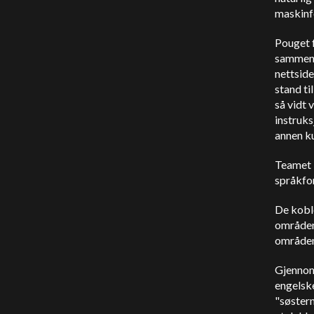
maskinf
Pouget f
sammenh
nettside
stand ti
så vidt v
instruks
annen ku
Teamet i
språkfor
De koble
områder
områden
Gjennom
engelske
"søster