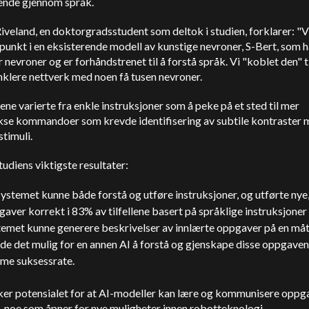
ende gjennom språk.
iveland, en doktorgradsstudent som deltok i studien, forklarer: "V
unkt i en eksisterende modell av kunstige nevroner, S-Bert, som 
r nevroner og er forhåndstrenet til å forstå språk. Vi "koblet den" ti
nklere nettverk med noen få tusen nevroner.
e varierte fra enkle instruksjoner som å peke på et sted til mer
se kommandoer som krevde identifisering av subtile kontraster 
 stimuli.
tudiens viktigste resultater:
ystemet kunne både forstå og utføre instruksjoner, og utførte nye
aver korrekt i 83% av tilfellene basert på språklige instruksjoner 
temet kunne generere beskrivelser av innlærte oppgaver på en må
de det mulig for en annen AI å forstå og gjenskape disse oppgave
me suksessrate.
ker potensialet for at AI-modeller kan lære og kommunisere oppg
, noe som åpner for nye muligheter innen robotteknologi.