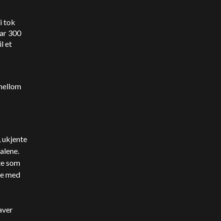
i tok
har 300
l et
mellom
, ukjente
alene.
te som
ne med
aver