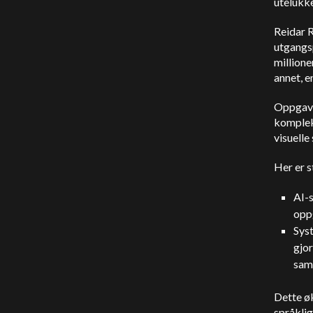
utelukk
Reidar R
utgangsp
millione
annet, e
Oppgaven
komplek
visuelle
Her er s
AI-s
oppg
Sys
gjor
sam
Dette ø
språklig