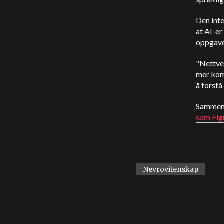
Den int
at AI-er
oppgave,
"Nettver
mer komp
å forstå
Sammen 
som Fig
Nevrovitenskap