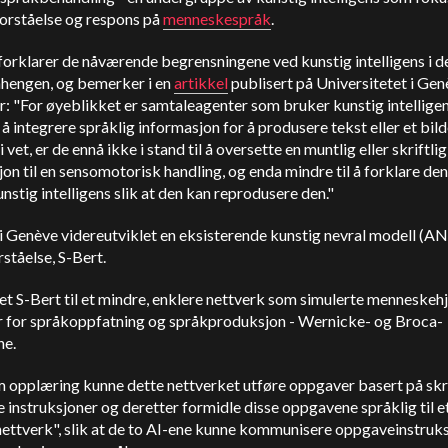
orståelse og respons på
menneskespråk
.
orklarer de nåværende begrensningene ved kunstig intelligens i d
engen, og bemerker i en
artikkel
publisert på Universitetet i Ge
r: "For øyeblikket er samtaleagenter som bruker kunstig intelligen
l å integrere språklig informasjon for å produsere tekst eller et bil
i vet, er de ennå ikke i stand til å oversette en muntlig eller skriftlig
jon til en sensomotorisk handling, og enda mindre til å forklare den 
nstig intelligens slik at den kan reprodusere den."
 Genève videreutviklet en eksisterende kunstig nevral modell (AN
ståelse, S-Bert.
t S-Bert til et mindre, enklere nettverk som simulerte menneskeh
 for språkoppfatning og språkproduksjon - Wernicke- og Broca-
e.
 opplæring kunne dette nettverket utføre oppgaver basert på sk
 instruksjoner og deretter formidle disse oppgavene språklig til e
nettverk", slik at de to AI-ene kunne kommunisere oppgaveinstruk