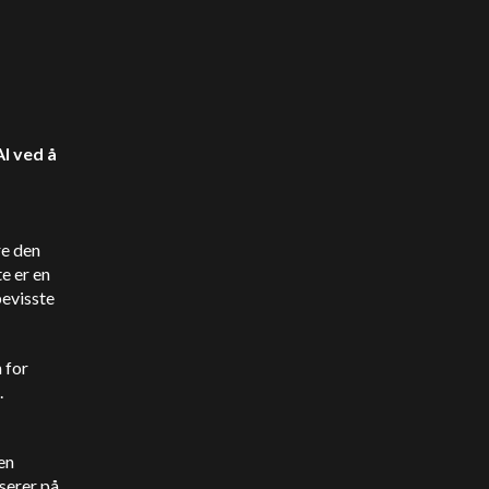
AI ved å
re den
e er en
bevisste
 for
.
en
serer på