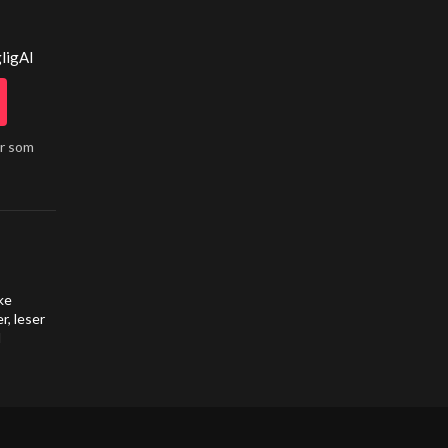
ligAI
år som
ke
r, leser
d