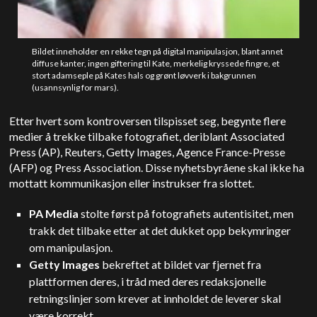
Bildet inneholder en rekke tegn på digital manipulasjon, blant annet
diffuse kanter, ingen giftering til Kate, merkelig kryssede fingre, et
stort adamseple på Kates hals og grønt løvverk i bakgrunnen
(usannsynlig for mars).
Etter hvert som kontroversen tilspisset seg, begynte flere
medier å trekke tilbake fotografiet, deriblant Associated
Press (AP), Reuters, Getty Images, Agence France-Presse
(AFP) og Press Association.
Disse nyhetsbyråene skal ikke ha
mottatt kommunikasjon eller instrukser fra slottet.
PA Media
stolte først på fotografiets autentisitet, men
trakk det tilbake etter at det dukket opp bekymringer
om manipulasjon.
Getty Images
bekreftet at bildet var fjernet fra
plattformen deres, i tråd med deres redaksjonelle
retningslinjer som krever at innholdet de leverer skal
være korrekt.