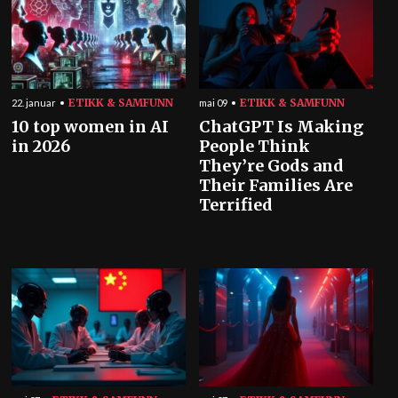
ETIKK & SAMFUNN
ETIKK & SAMFUNN
22. januar
mai 09
10 top women in AI
ChatGPT Is Making
in 2026
People Think
They’re Gods and
Their Families Are
Terrified