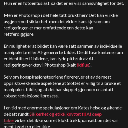
Hun er en fotoentusiast, så det er en viss sannsynlighet for det.
Men er Photoshop i det hele tatt brukt her? Det kan vi ikke
avgjøre med sikkerhet, men det virker kanskje som om
redigeringen er mer omfattende enn dette kan
rettferdiggjøre.
En mulighet er at bildet kan være satt sammen av individuelle
manipulerte eller AI-genererte bilder. De diffuse kantene som
er identifisert i bildene, kan tyde på bruk av AI-
redigeringsverktøy i Photoshop (kalt
Ildflue
).
Selv om konspirasjonsteoriene florerer, er et av de mest
oppsiktsvekkende aspektene at Slottet er villig til å bruke et
manipulert bilde, og at det har sluppet gjennom en antatt
robust redaksjonell prosess.
I en tid med enorme spekulasjoner om Kates helse og økende
debatt rundt
Sikkerhet og etikk knyttet til AI deep
fakes
virker det ikke som et klokt trekk, uansett om det var
ment i god tro eller ikke.