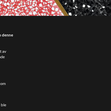
en denne
t av
nde
 som
 ble