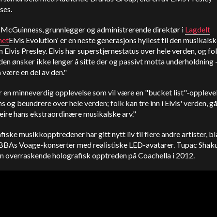
ses.
McGuinness, grunnlegger og administrerende direktør i
Lagdelt
het
Elvis Evolution' er en neste generasjons hyllest til den musikals
 Elvis Presley. Elvis har superstjernestatus over hele verden, og fo
den ønsker ikke lenger å sitte der og passivt motta underholdning 
 være en del av den."
r en minneverdig opplevelse som vil være en "bucket list"-oppleve
ns og beundrere over hele verden; folk kan tre inn i Elvis' verden, gå
eire hans ekstraordinære musikalske arv."
iske musikkopptredener har gitt nytt liv til flere andre artister, bl
BBAs Voage-konserter med realistiske LED-avatarer. Tupac Shak
en overraskende holografisk opptreden på Coachella i 2012.