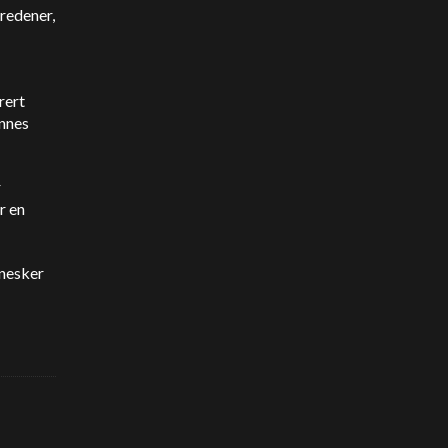
tredener,
rert
nnes
r
r en
nnesker