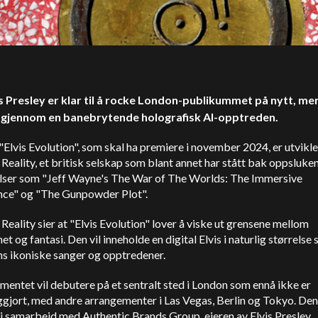
is Presley er klar til å rocke London-publikummet på nytt, m
 gjennom en banebrytende holografisk AI-opptreden.
Elvis Evolution", som skal ha premiere i november 2024, er utvikle
Reality, et britisk selskap som blant annet har stått bak oppsluke
lser som "Jeff Wayne's The War of The Worlds: The Immersive
nce" og "The Gunpowder Plot".
Reality sier at "Elvis Evolution" lover å viske ut grensene mellom
het og fantasi. Den vil inneholde en digital Elvis i naturlig størrelse
ns ikoniske sanger og opptredener.
entet vil debutere på et sentralt sted i London som ennå ikke er
iggjort, med andre arrangementer
i Las Vegas, Berlin og Tokyo. Den
 i samarbeid med Authentic Brands Group, eieren av Elvis Presley