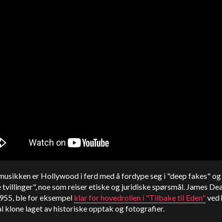
musikken er Hollywood i ferd med å fordype seg i "deep fakes" og
e tvillinger", noe som reiser etiske og juridiske spørsmål. James De
1955, ble for eksempel
klar for hovedrollen i "Tilbake til Eden"
ved 
al klone laget av historiske opptak og fotografier.