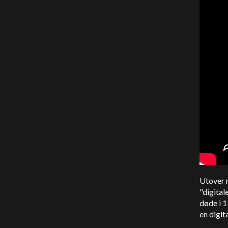
Utover 
"digital
døde i 
en digit