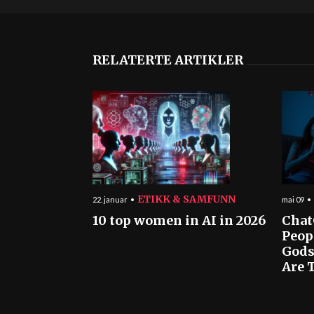
RELATERTE ARTIKLER
ETIKK & SAMFUNN
22. januar
mai 09
10 top women in AI in 2026
Chat
Peop
Gods
Are T