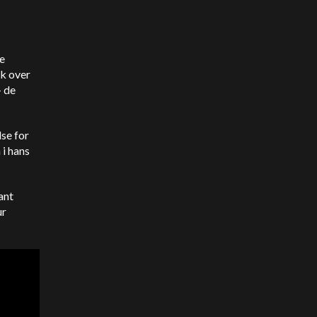
ke
lk over
- de
lse for
 i hans
ant
ur