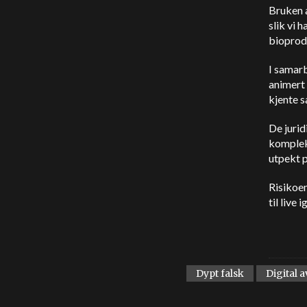
Bruken a
slik vi 
bioprod
I samar
animert 
kjente s
De jurid
kompleks
utpekt p
Risikoen
til live i
Dypt falsk
Digital 