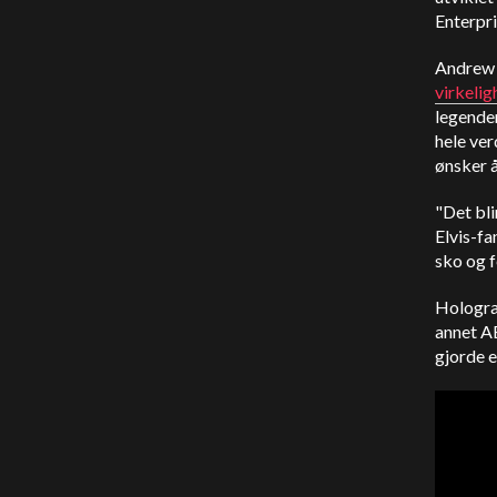
Enterpri
Andrew 
virkelig
legenden
hele ver
ønsker å
"Det bli
Elvis-fa
sko og f
Holograf
annet A
gjorde 