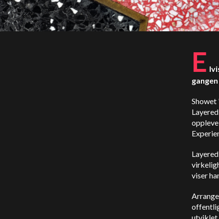
E
lv
gangen
Showet "
Layered 
oppleve
Experie
Layered 
virkelig
viser ha
Arrangem
offentl
utviklet