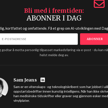
Bli med i fremtiden
ABONNER I DAG
lig, kortfattet og omfattende. Få et grep om AI-utviklingen med
Dag
g godtar å motta personlig tilpasset markedsføring via e-post - du kan n
helst melde deg av.
Sam Jeans
Sam er en vitenskaps- og teknologiskribent som har jobbet i uli
oppstartsbedrifter innen kunstig intelligens. Når han ikke skrive
han medisinske tidsskrifter eller graver seg gjennom esker me
vinylplater.