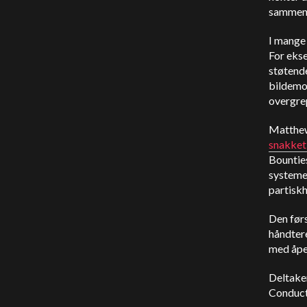
sammenhe
I mange 
For eks
støtende
bildemod
overgre
Matthew
snakket
Bounties
systemer
partiskh
Den før
håndtere
med åpe
Deltaker
Conduct