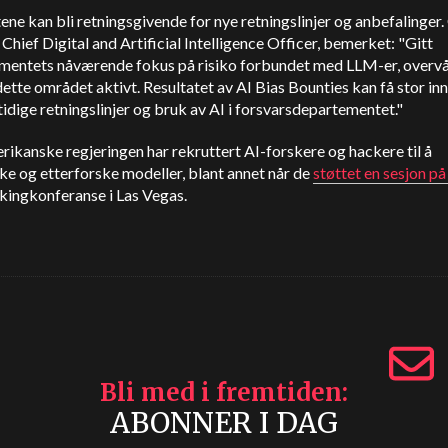
ene kan bli retningsgivende for nye retningslinjer og anbefalinger.
 Chief Digital and Artificial Intelligence Officer, bemerket: "Gitt
mentets nåværende fokus på risiko forbundet med LLM-er, overv
te området aktivt. Resultatet av AI Bias Bounties kan få stor in
idige retningslinjer og bruk av AI i forsvarsdepartementet."
ikanske regjeringen har rekruttert AI-forskere og hackere til å
e og etterforske modeller, blant annet når de
støttet en sesjon på
kingkonferanse i Las Vegas.
Bli med i fremtiden
ABONNER I DAG