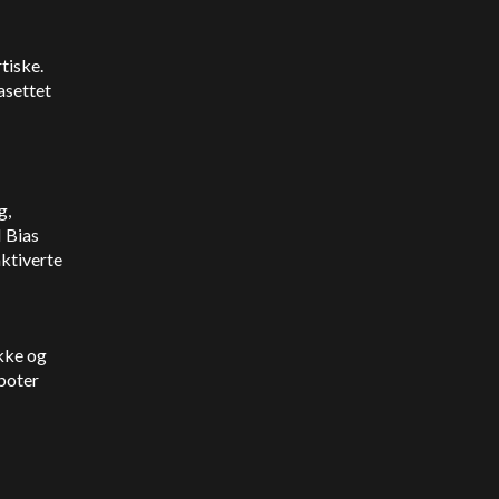
tiske.
asettet
g,
I Bias
aktiverte
kke og
tboter