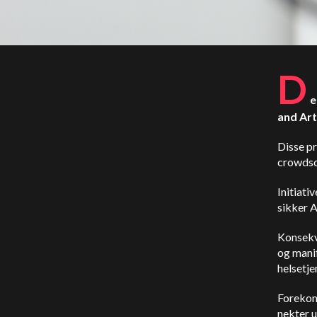
D
e
and Art
Disse p
crowdso
Initiati
sikker A
Konsekve
og manif
helsetje
Forekom
nekter u