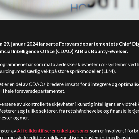
n 29. januar 2024 lanserte Forsvarsdepartementets Chief Dig
ificial Intelligence Office (CDAO) AI Bias Bounty-øvelser.
rogrammene har som mål å avdekke skjevheter i AI-systemer ved h
urcing, med særlig vekt på store språkmodeller (LLM).
vet er en del av CDAOs bredere innsats for å integrere og optimalis
I i hele forsvarsdepartementet.
nsene av ukontrollerte skjevheter i kunstig intelligens er vidtrek
esterer seg i ulike sektorer, fra rettshåndhevelse og finansielle tjen
nester og mer.
ster av
AI feilidentifiserer enkeltpersoner
som er involvert i forbr
rettmessig kreditt og feildiagnostiserer pasienter i medisinske