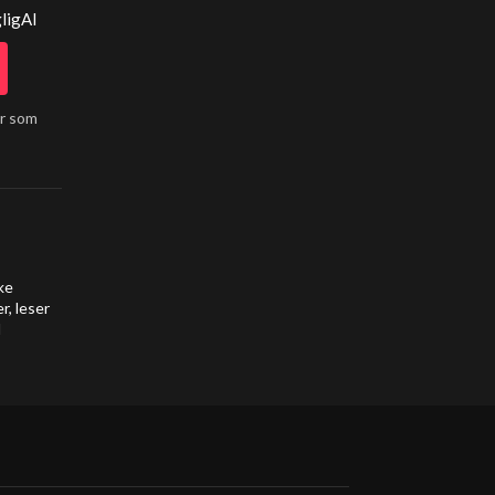
ligAI
år som
ke
r, leser
d