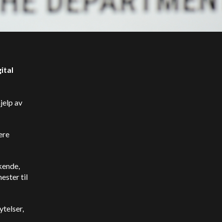
ital
jelp av
ere
kende,
ester til
ytelser,