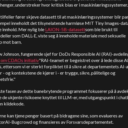
nger, understreker hvor kritisk bias er i maskinlæringssystemer.
tilfeller fører skjeve datasett til at maskinlæringssystemer blir par
empel inneholdt det tilsynelatende harmløse MIT Tiny Images-dat
 innhold. Mer nylig ble
LAION-5B-datasett
som ble brukt til
eller som DALL-E, viste seg å inneholde materiale med seksuelle
p mot barn.
 Johnson, fungerende sjef for DoDs Responsible AI (RAI)-avdelin
 om CDAOs initiativ
"RAI-teamet er begeistret over å lede disse A
, ettersom vi er sterkt forpliktet til å sikre at departementets AI-
 - og kontekstene de kjører i - er trygge, sikre, pålitelige og
etsfrie."
ste fasen av dette banebrytende programmet fokuserer på å avde
 de ukjente risikoene knyttet til LLM-er, med utgangspunkt i cha
n kildekode.
ne kan tjene penger basert på bidragene sine, som evalueres av
orAI-Bugcrowd og finansieres av Forsvarsdepartementet.