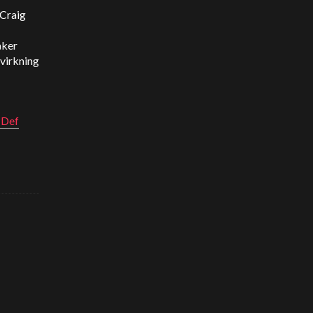
 Craig
åker
nvirkning
 Def