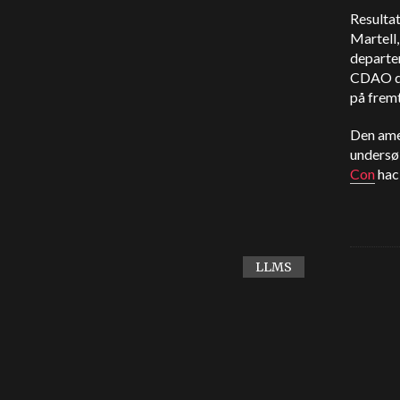
Resultat
Martell,
departe
CDAO det
på fremt
Den amer
undersøk
Con
hac
LLMS