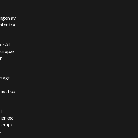
ingen av
ter fra
ke AI-
Europas
en
vsagt
emst hos
i
gien og
ksempel
s