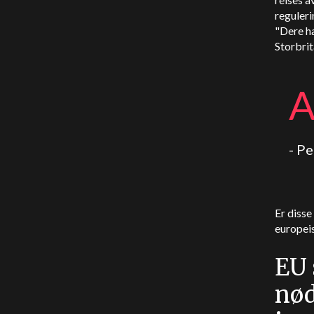
reguleri
"Dere h
Storbrit
- P
Er disse
europei
EU 
nød