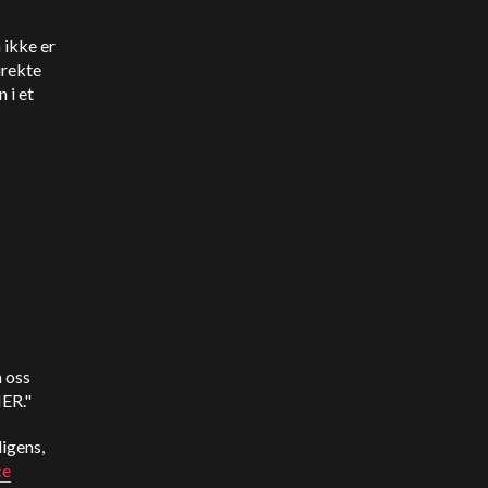
 ikke er
irekte
 i et
a oss
IER."
ligens,
ce