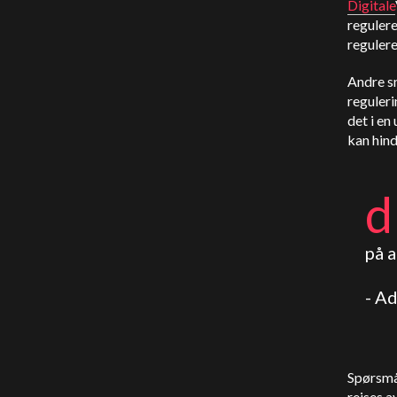
Digitale
regulere
regulere
Andre s
reguleri
det i en
kan hind
d
på 
- A
Spørsmå
reises 