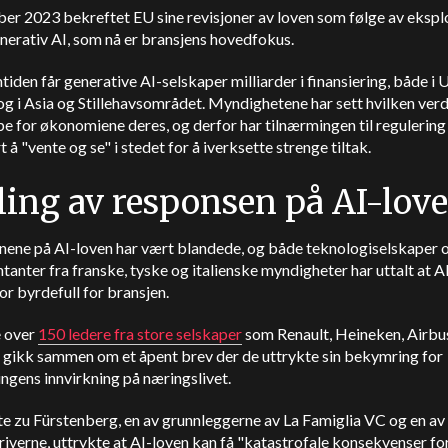
er 2023 bekreftet EU sine revisjoner av loven som følge av ekspl
nerativ AI, som nå er bransjens hovedfokus.
tiden får generative AI-selskaper milliarder i finansiering, både i 
g i Asia og Stillehavsområdet. Myndighetene har sett hvilken verd
e for økonomiene deres, og derfor har tilnærmingen til regulering
t å "vente og se" i stedet for å iverksette strenge tiltak.
ing av responsen på AI-lov
nene på AI-loven har vært blandede, og både teknologiselskaper 
tanter fra franske, tyske og italienske myndigheter har uttalt at A
for byrdefull for bransjen.
le over
150 ledere fra store selskaper
som Renault, Heineken, Airbu
 gikk sammen om et åpent brev der de uttrykte sin bekymring for
ngens innvirkning på næringslivet.
e zu Fürstenberg, en av grunnleggerne av La Famiglia VC og en av
iverne, uttrykte at AI-loven kan få "katastrofale konsekvenser fo