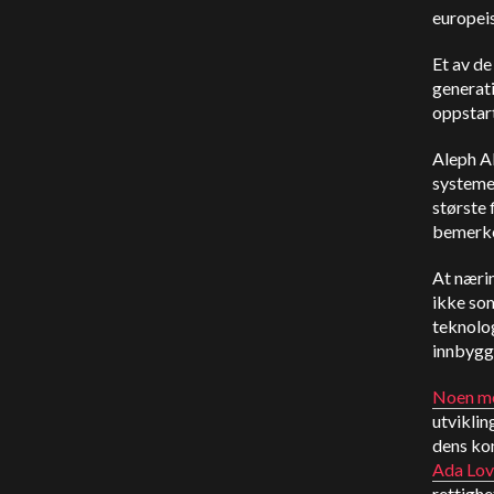
europei
Et av de
generat
oppstart
Aleph Al
systemer
største 
bemerkel
At nærin
ikke so
teknolog
innbygge
Noen me
utviklin
dens kon
Ada Love
rettighe