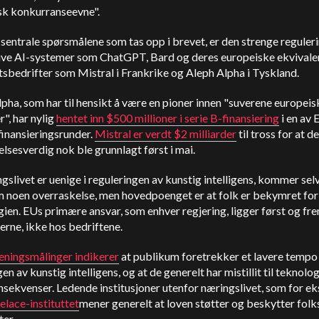
sk konkurranseevne".
 sentrale spørsmålene som tas opp i brevet, er den strenge reguler
ive AI-systemer som ChatGPT, Bard og deres europeiske ekvivalen
sbedrifter som Mistral i Frankrike og Aleph Alpha i Tyskland.
pha, som har til hensikt å være en pioner innen "suverene europeis
", har nylig
hentet inn $500 millioner i serie B-finansiering
i en av 
finansieringsrunder.
Mistral er verdt $2 milliarder
til tross for at d
sesverdig nok ble grunnlagt først i mai.
gslivet er uenige i reguleringen av kunstig intelligens, kommer sel
m noen overraskelse, men hovedpoenget er at folk er bekymret for
ien. EUs primære ansvar, som enhver regjering, ligger først og fr
rne, ikke hos bedriftene.
ningsmålinger indikerer
at publikum foretrekker et lavere tempo 
gen av kunstig intelligens, og at de generelt har mistillit til teknolo
sekvenser. Ledende institusjoner utenfor næringslivet, som for e
lace-instituttet
mener generelt at loven støtter og beskytter folk
ter.