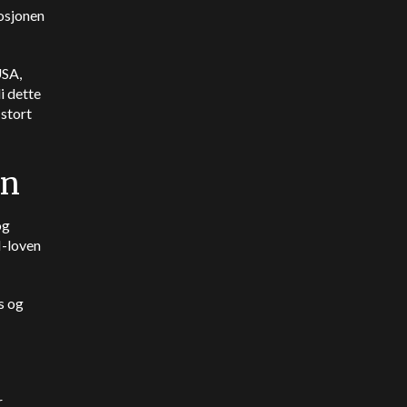
osjonen
USA,
i dette
 stort
en
og
I-loven
s og
r