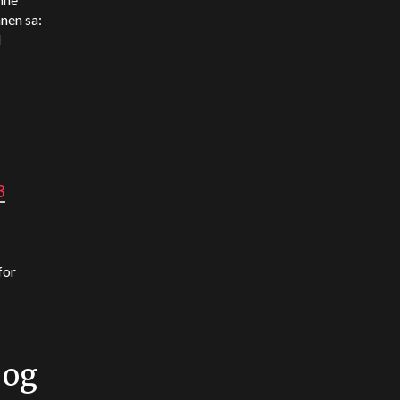
nnen sa:
l
3
for
 og