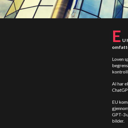
E
U 
omfatte
Loven sp
begrense
kontroll
AI har e
ChatGPT,
EU kom f
gjennom.
GPT-3 u
bilder.