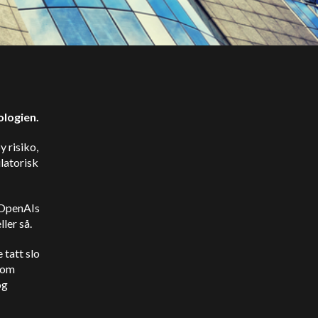
ologien.
y risiko,
ulatorisk
m OpenAIs
ler så.
 tatt slo
 som
og