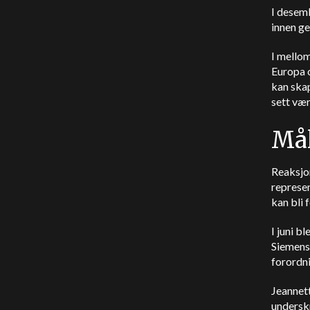
I desemb
innen ge
I mellom
Europa o
kan skap
sett vær
Mål
Reaksjo
represen
kan bli 
I juni b
Siemens
forordni
Jeannett
underskr