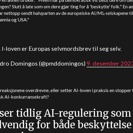
ngen? Slutt å late som om dere gjør ting for å 'beskytte' folk." En a
ar nettopp sendt halvparten av de europeiske AI/ML-selskapene ti
annia og USA."
A
I-loven er Europas selvmordsbrev til seg selv.
edro Domingos (@pmddomingos)
9. desember 202
 reaksjonene overdrevne, eller setter AI-loven i praksis en stopper 
sk AI-konkurransekraft?
ser tidlig AI-regulering som
vendig for både beskyttelse