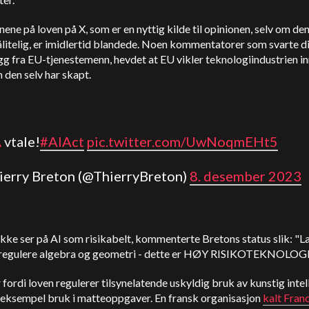
ene på loven på X, som er en nyttig kilde til opinionen, selv om den
ålitelig, er imidlertid blandede. Noen kommentatorer som svarte d
gg fra EU-tjenestemenn, hevdet at EU vikler teknologiindustrien inn
 den selv har skapt.
A
vtale!
#AIAct
pic.twitter.com/UwNoqmEHt5
hierry Breton (@ThierryBreton)
8. desember 2023
kke ser på AI som risikabelt, kommenterte Bretons status slik: "L
 regulere algebra og geometri - dette er HØY RISIKOTEKNOLOG
 fordi loven regulerer tilsynelatende uskyldig bruk av kunstig intel
 eksempel bruk i matteoppgaver. En fransk organisasjon
kalt Fran