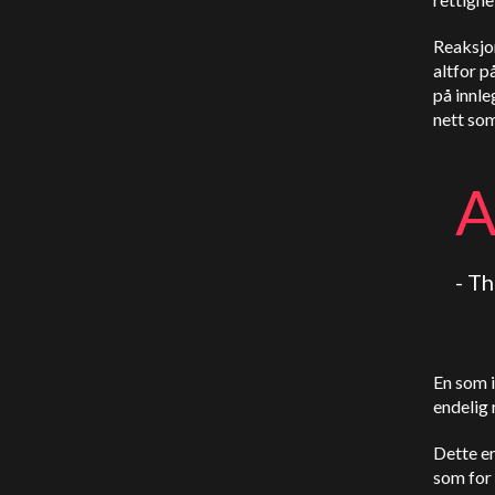
Reaksjon
altfor p
på innle
nett som
- T
En som i
endelig
Dette er
som for