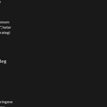
n
jennom
", heter
trategi
 deg
eringene
nne