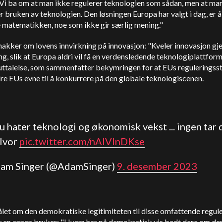
Vi ba om at man ikke regulerer teknologien som sådan, men at ma
r bruken av teknologien.
Den løsningen Europa har valgt i dag, er å
 matematikken, noe som ikke gir særlig mening."
nakker om lovens innvirkning på innovasjon: "Kveler innovasjon g
ng, slik at Europa aldri vil få en verdensledende teknologiplattform
 uttalelse, som sammenfatter bekymringen for at EUs reguleringss
re EUs evne til å konkurrere på den globale teknologiscenen.
u hater teknologi og økonomisk vekst ... ingen tar
alvor
pic.twitter.com/nAIVInDKse
dam Singer (@AdamSinger)
9. desember 2023
let om den demokratiske legitimiteten til disse omfattende regul
av en annen bruker: "Hvem har på demokratisk vis bedt dere om de