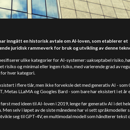
har inngått en historisk avtale om AI-loven, som etablerer et
nde juridisk rammeverk for bruk og utvikling av denne tekn
esifiserer ulike kategorier for AI-systemer: uakseptabel risiko, hø
t risiko og minimal eller ingen risiko, med varierende grad av reg
 for hver kategori.
ksistert i flere tiår, men ikke forveksle det med generativ AI - so
 Metas LLaMA og Googles Bard - som bare har eksistert i et år el
ørst med ideen til AI-loven i 2019, lenge før generativ AI i det hele
 Men selv i løpet av de siste månedene har vi sett språkmodeller
tvikle seg til GPT-4V, en multimodal modell som håndterer tekst 