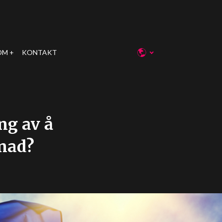
OM
KONTAKT
ing av å
tnad?