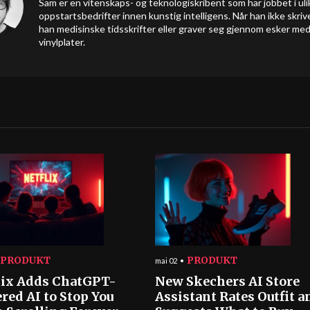
Sam er en vitenskaps- og teknologiskribent som har jobbet i uli
oppstartsbedrifter innen kunstig intelligens. Når han ikke skrive
han medisinske tidsskrifter eller graver seg gjennom esker me
vinylplater.
PRODUKT
PRODUKT
mai 02
lix Adds ChatGPT-
New Skechers AI Store
red AI to Stop You
Assistant Rates Outfit a