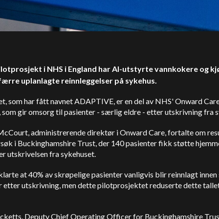
ilotprosjekt i NHS i England har AI-utstyrte vannkokere og k
l færre uplanlagte reinnleggelser på sykehus.
ivet, som har fått navnet ADAPTIVE, er en del av NHS' Onward Car
, som gir omsorg til pasienter - særlig eldre - etter utskrivning fra
McCourt, administrerende direktør i Onward Care, fortalte om res
rsøk i Buckinghamshire Trust, der 140 pasienter fikk støtte hjemme
er utskrivelsen fra sykehuset.
larte at 40% av skrøpelige pasienter vanligvis blir reinnlagt innen
etter utskrivning, men dette pilotprosjektet reduserte dette tall
icketts, Deputy Chief Operating Officer for Buckinghamshire Trus