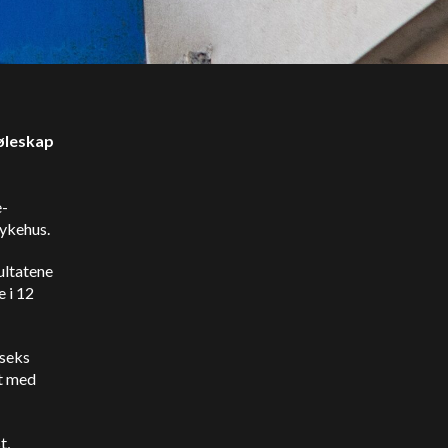
jøleskap
e-
 sykehus.
ultatene
 i 12
 seks
et med
t,