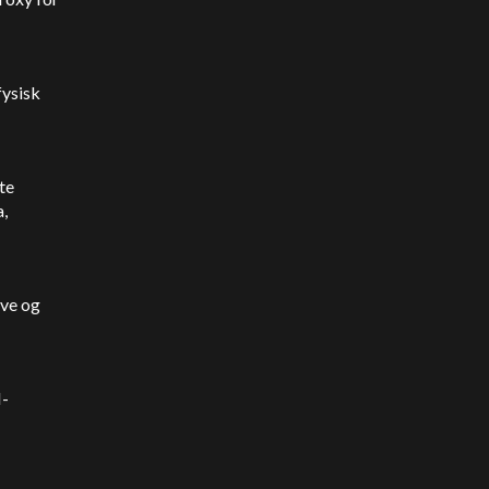
fysisk
te
a,
ive og
I-