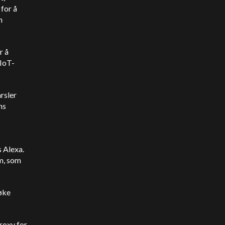
 for å
n
r å
 IoT-
rsler
ns
 Alexa.
om, som
søke
roxy for