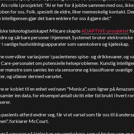
AIs rolle i prosjektet: "AI er her for å jobbe sammen med oss, ikke
bben for oss. Folk, spesielt de eldre, liker menneskelig kontakt. De
 intelligensen gjør det bare enklere for oss å gjøre det."
tiske teknologiselskapet Miicare skapte
ADAPTIVE-prosjektet
fo
ldre og sårbare personer i hjemmet. Systemet bruker elektroniske
r i vanlige husholdningsapparater som vannkokere og kjøleskap.
e overvåker variasjoner i pasientenes spise- og drikkevaner, og va
Care-personalet om potensielle helseproblemer. Kunstig intellige
er mønstre som samles inn via sensorene og klassifiserer uvanlige
ter, og utløser dermed varselet.
e er koblet til en enhet ved navn "Monica", som ligner på Amazons
amler inn data, for eksempel antall skritt eller tid brukt i hvert r
serer.
 pasients atferd endrer seg, får vi et varsel som får oss til å under
nen", forklarer McCourt.
også sensorer på kjøleskap og vannkokere, som vi bruker som en p