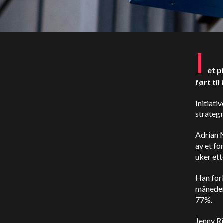
I
et p
ført ti
Initiat
strategi
Adrian 
av et fo
uker ett
Han fork
måneder 
77%.
Jenny R