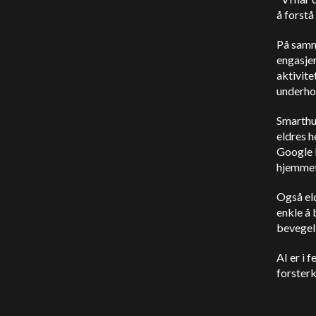
å forstå
På samm
engasjer
aktivite
underhol
Smarthus
eldres h
Google N
hjemmet
Også eld
enkle å
bevegel
AI er i 
forsterk