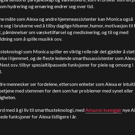
 om hydrering og ernæring endrer seg over tid.
e måte som Alexa og andre hjemmeassistenter kan Monica også
e seg i brukerne ved å tilby daglige hilsener, humor, motivasjon til 
t, påminnelser om væsketilførsel og medisinering, og til og med
dning som å spille musikk osv.
teknologi som Monica spiller en viktig rolle når det gjelder å støt
else i hjemmet, og de fleste ledende smarthusassistenter som Alex
est osv. tilbyr spesialtilpassede funksjoner for pleie og omsorg i
.
re mennesker ser fordelene, ettersom enheter som Alexa er intuit
 betjene med stemmen for dem som har problemer med synet eller
igheten.
ferd med å gi liv til smarthusteknologi, med
Amazon kunngjør
nye A
ede funksjoner for Alexa tidligere i år.