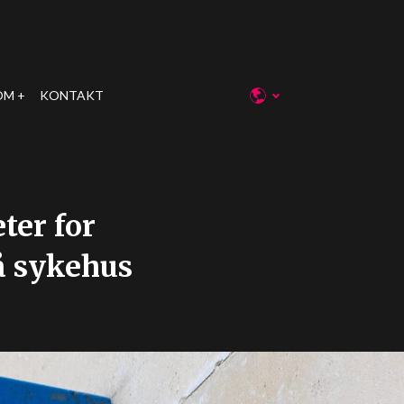
OM
KONTAKT
ter for
på sykehus