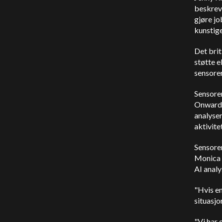
beskrev 
gjøre jo
kunstige
Det bri
støtte e
sensore
Sensoren
Onward 
analyser
aktivite
Sensoren
Monica s
AI analy
"Hvis en
situasjo
"Vi har 