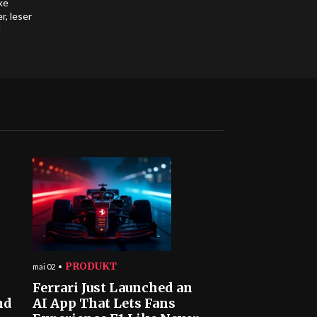
ke
r, leser
d
PRODUKT
mai 02
Ferrari Just Launched an
nd
AI App That Lets Fans