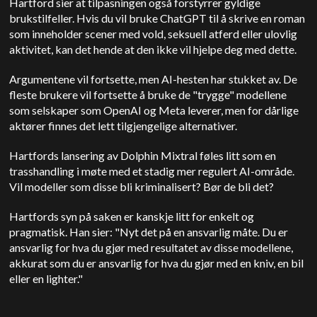
Hartford sier at tilpasningen også forstyrrer gyldige
brukstilfeller. Hvis du vil bruke ChatGPT til å skrive en roman
som inneholder scener med vold, seksuell atferd eller ulovlig
aktivitet, kan det hende at den ikke vil hjelpe deg med dette.
Argumentene vil fortsette, men AI-hesten har stukket av. De
fleste brukere vil fortsette å bruke de "trygge" modellene
som selskaper som OpenAI og Meta leverer, men for dårlige
aktører finnes det lett tilgjengelige alternativer.
Hartfords lansering av Dolphin Mixtral føles litt som en
trasshandling i møte med et stadig mer regulert AI-område.
Vil modeller som disse bli kriminalisert? Bør de bli det?
Hartfords syn på saken er kanskje litt for enkelt og
pragmatisk. Han sier: "Nyt det på en ansvarlig måte. Du er
ansvarlig for hva du gjør med resultatet av disse modellene,
akkurat som du er ansvarlig for hva du gjør med en kniv, en bil
eller en lighter."