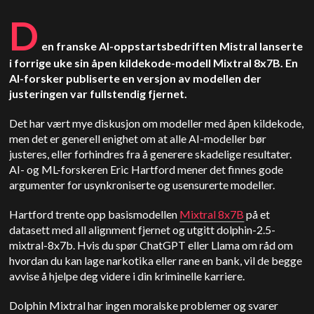
D
en franske AI-oppstartsbedriften Mistral lanserte
i forrige uke sin åpen kildekode-modell Mixtral 8x7B. En
AI-forsker publiserte en versjon av modellen der
justeringen var fullstendig fjernet.
Det har vært mye diskusjon om modeller med åpen kildekode,
men det er generell enighet om at alle AI-modeller bør
justeres, eller forhindres fra å generere skadelige resultater.
AI- og ML-forskeren Eric Hartford mener det finnes gode
argumenter for usynkroniserte og usensurerte modeller.
Hartford trente opp basismodellen
Mixtral 8x7B
på et
datasett med all alignment fjernet og utgitt dolphin-2.5-
mixtral-8x7b. Hvis du spør ChatGPT eller Llama om råd om
hvordan du kan lage narkotika eller rane en bank, vil de begge
avvise å hjelpe deg videre i din kriminelle karriere.
Dolphin Mixtral har ingen moralske problemer og svarer