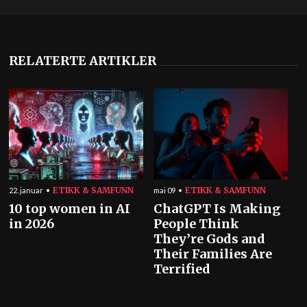
RELATERTE ARTIKLER
ETIKK & SAMFUNN
ETIKK & SAMFUNN
22. januar
mai 09
10 top women in AI
ChatGPT Is Making
in 2026
People Think
They’re Gods and
Their Families Are
Terrified