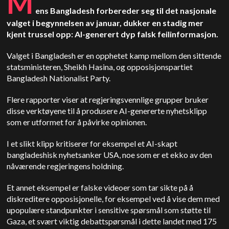
M
ens Bangladesh forbereder seg til det nasjonale
valget i begynnelsen av januar, dukker en stadig mer
kjent trussel opp: AI-generert dyp falsk feilinformasjon.
Valget i Bangladesh er en opphetet kamp mellom den sittende
statsministeren, Sheikh Hasina, og opposisjonspartiet
Bangladesh Nationalist Party.
Flere rapporter viser at regjeringsvennlige grupper bruker
disse verktøyene til å produsere AI-genererte nyhetsklipp
som er utformet for å påvirke opinionen.
I et slikt klipp kritiserer for eksempel et AI-skapt
bangladeshisk nyhetsanker USA, noe som er et ekko av den
nåværende regjeringens holdning.
Et annet eksempel er falske videoer som tar sikte på å
diskreditere opposisjonelle, for eksempel ved å vise dem med
upopulære standpunkter i sensitive spørsmål som støtte til
Gaza, et svært viktig debattspørsmål i dette landet med 175