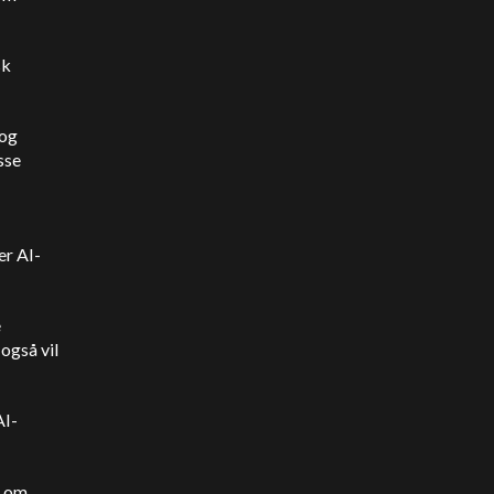
sk
 og
sse
er AI-
e
 også vil
AI-
e om