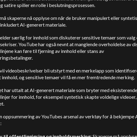
g satire spiller en rolle i beslutningsprosessen.
g må skaperne nå opplyse om når de bruker manipulert eller synteti
 inkludert AI-generert materiale.
elder særlig for innhold som diskuterer sensitive temaer som valg
sekriser. YouTube har også nevnt at manglende overholdelse av di
linjene kan føre til fjerning av innhold eller stans av
ringsbetalinger.
g vil videobeskrivelser bli utstyrt med en merkelapp som identifiser
 innhold, og sensitive temaer vil få en mer fremtredende merking.
t har uttalt at AI-generert materiale som bryter med eksisterend
linjer for innhold, for eksempel syntetisk skapte voldelige videoer,
et.
en oppsummering av YouTubes arsenal av verktøy for å bekjempe 
:
v til offentliggjøring og innholdsmerking
: Skaperne må opplys