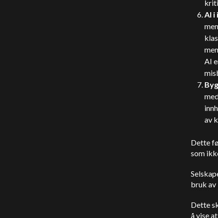
krit
AI 
menn
klas
menn
AI e
mis
Byg
med 
innh
av k
Dette fø
som ikke
Selskap
bruk av 
Dette sk
å vise at