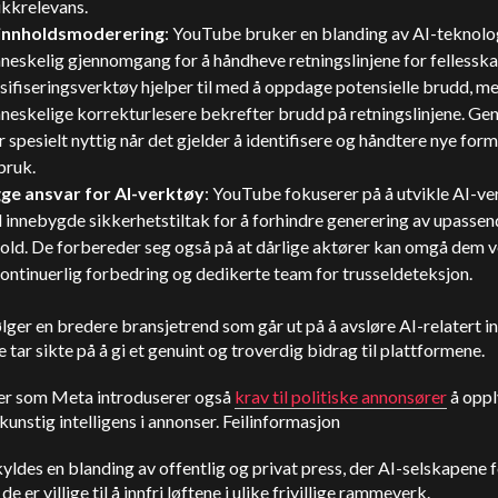
ikkrelevans.
i innholdsmoderering
: YouTube bruker en blanding av AI-teknolo
eskelig gjennomgang for å håndheve retningslinjene for fellesska
sifiseringsverktøy hjelper til med å oppdage potensielle brudd, m
eskelige korrekturlesere bekrefter brudd på retningslinjene. Gen
r spesielt nyttig når det gjelder å identifisere og håndtere nye form
bruk.
ge ansvar for AI-verktøy
: YouTube fokuserer på å utvikle AI-v
innebygde sikkerhetstiltak for å forhindre generering av upassen
old. De forbereder seg også på at dårlige aktører kan omgå dem v
ontinuerlig forbedring og dedikerte team for trusseldeteksjon.
lger en bredere bransjetrend som går ut på å avsløre AI-relatert i
 tar sikte på å gi et genuint og troverdig bidrag til plattformene.
er som Meta introduserer også
krav til politiske annonsører
å opp
kunstig intelligens i annonser. Feilinformasjon
yldes en blanding av offentlig og privat press, der AI-selskapene 
 de er villige til å innfri løftene i ulike frivillige rammeverk.