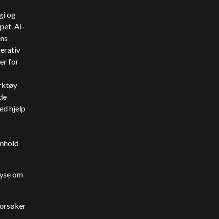
gi og
pet. AI-
ens
erativ
er for
erktøy
de
ed hjelp
nnhold
lyse om
forsøker