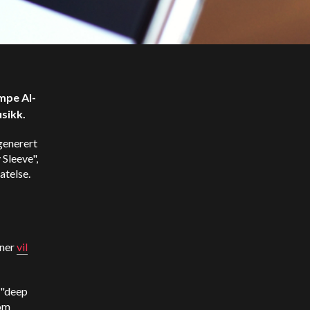
empe AI-
usikk.
generert
Sleeve",
atelse.
oner
vil
å "deep
som