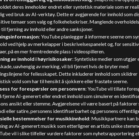
oldet deres inneholder endret eller syntetisk materiale som er reali
ig ved bruk av AI-verktøy. Dette er avgjørende for innhold som di
sitive temaer som valg og folkehelsekriser. Manglende overholdel
 til fjerning av innhold eller andre sanksjoner.
ningsinformasjon
: YouTube planlegger å informere seerne om sy
old ved hjelp av merkelapper i beskrivelsespanelet og, for sensitiv
er, på en mer fremtredende plass i videospilleren.
rning av innhold i høyrisikosaker
: Syntetiske medier som utgjør e
skade, uavhengig av merking, vil bli fjernet hvis de bryter med
ingslinjene for fellesskapet. Dette inkluderer innhold som skildrer
istisk vold som har til hensikt å sjokkere eller frastøte seerne.
sess for forespørsler om personvern
: YouTube vil tillate fore
 fjerne AI-generert eller endret innhold som simulerer en identifis
ons ansikt eller stemme. Avgjørelsene vil være basert på faktorer
di eller satire, personens identifiserbarhet og personens offentlige
sielle bestemmelser for musikkinnhold
: Musikkpartnere kan 
ning av AI-generert musikk som etterligner en artists unike stemm
ube vil i slike tilfeller vurdere faktorer som nyhetsrapportering el