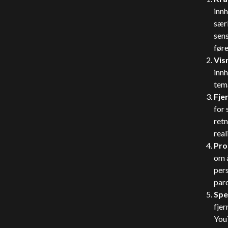
innh
særl
sen
føre
Vis
innh
tema
Fje
for 
retn
real
Pro
om å
pers
paro
Spe
fjer
YouT