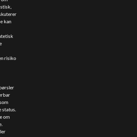
stisk,
skuterer
se kan
ntetisk
e
n risiko
spørsler
erbar
 som
 status.
be om
e.
ler