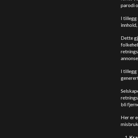
parodi o
I tilleg
innhold,
Dette gj
folkehel
retnings
annonse
I tilleg
generert
Selskape
retnings
bli fjern
Her er 
misbruk
Kra