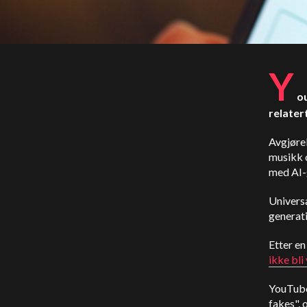
Y
ou
relater
Avgjørel
musikk o
med AI-
Universa
generati
Etter e
ikke bli
YouTub
fakes", 