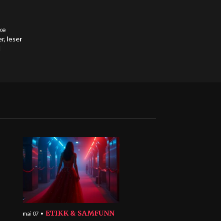
ke
r, leser
d
ETIKK & SAMFUNN
mai 07