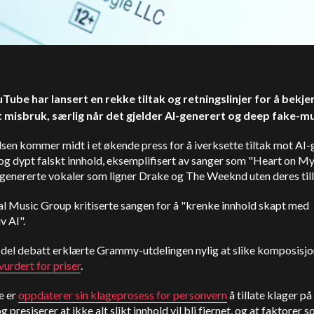
Tube har lansert en rekke tiltak og retningslinjer for å bekj
t misbruk, særlig når det gjelder AI-generert og deep fake-m
sen kommer midt i et økende press for å iverksette tiltak mot AI-
g dypt falskt innhold, eksemplifisert av sanger som "Heart on My 
genererte vokaler som ligner Drake og The Weeknd uten deres till
l Music Group kritiserte sangen for å "krenke innhold skapt med
v AI".
n del debatt erklærte Grammy-utdelingen nylig at slike komposisj
 vurdert for priser
.
e er
oppdaterer sin klageprosess for personvern
å tillate klager p
og presiserer at ikke alt slikt innhold vil bli fjernet, og at faktorer 