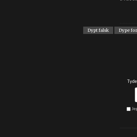
Dypt falsk
Dype fo
Tyde
Je