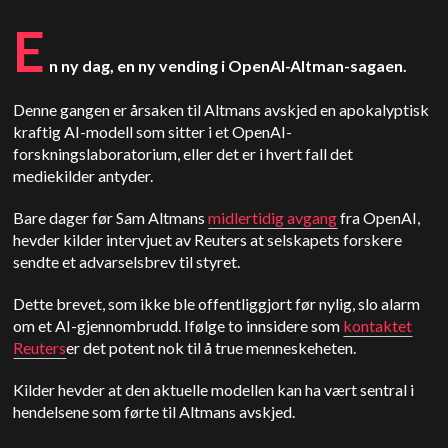
E
n ny dag, en ny vending i OpenAI-Altman-sagaen.
Denne gangen er årsaken til Altmans avskjed en apokalyptisk
kraftig AI-modell som sitter i et OpenAI-
forskningslaboratorium, eller det er i hvert fall det
mediekilder antyder.
Bare dager før Sam Altmans
midlertidig avgang
fra OpenAI,
hevder kilder intervjuet av Reuters at selskapets forskere
sendte et advarselsbrev til styret.
Dette brevet, som ikke ble offentliggjort før nylig, slo alarm
om et AI-gjennombrudd. Ifølge to innsidere som
kontaktet
Reuters
er det potent nok til å true menneskeheten.
Kilder hevder at den aktuelle modellen kan ha vært sentral i
hendelsene som førte til Altmans avskjed.