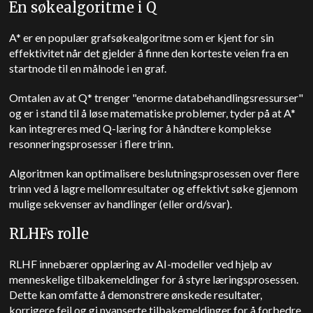
En søkealgoritme i Q
A* er en populær grafsøkealgoritme som er kjent for sin
effektivitet når det gjelder å finne den korteste veien fra en
startnode til en målnode i en graf.
Omtalen av at Q* trenger "enorme databehandlingsressurser"
og er i stand til å løse matematiske problemer, tyder på at A*
kan integreres med Q-læring for å håndtere komplekse
resonneringsprosesser i flere trinn.
Algoritmen kan optimalisere beslutningsprosessen over flere
trinn ved å lagre mellomresultater og effektivt søke gjennom
mulige sekvenser av handlinger (eller ord/svar).
RLHFs rolle
RLHF innebærer opplæring av AI-modeller ved hjelp av
menneskelige tilbakemeldinger for å styre læringsprosessen.
Dette kan omfatte å demonstrere ønskede resultater,
korrigere feil og gi nyanserte tilbakemeldinger for å forbedre