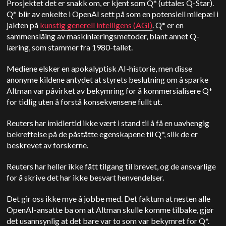
Prosjektet det er snakk om, er kjent som Q* (uttales Q-Star).
Q* blir av enkelte i OpenAI sett på som en potensiell milepæl i
jakten på
kunstig generell intelligens (AGI)
. Q* er en
sammenslåing av maskinlæringsmetoder, blant annet Q-
læring, som stammer fra 1980-tallet.
Mediene elsker en apokalyptisk AI-historie, men disse
anonyme kildene antydet at styrets beslutning om å sparke
Altman var påvirket av bekymring for å kommersialisere Q*
for tidlig uten å forstå konsekvensene fullt ut.
Reuters har imidlertid ikke vært i stand til å få en uavhengig
bekreftelse på de påståtte egenskapene til Q*, slik de er
beskrevet av forskerne.
Reuters har heller ikke fått tilgang til brevet, og de ansvarlige
for å skrive det har ikke besvart henvendelser.
Det gir oss ikke mye å jobbe med. Det faktum at nesten alle
OpenAI-ansatte ba om at Altman skulle komme tilbake, gjør
det usannsynlig at det bare var to som var bekymret for Q*.