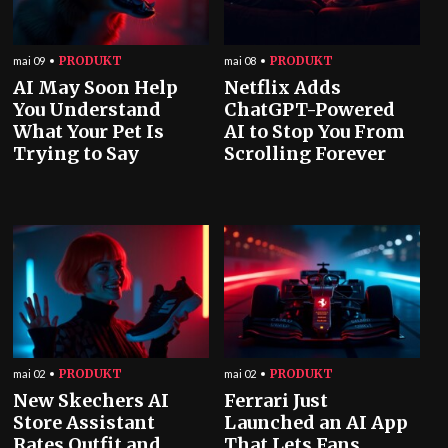
PRODUKT
PRODUKT
mai 09
mai 08
AI May Soon Help
Netflix Adds
You Understand
ChatGPT-Powered
What Your Pet Is
AI to Stop You From
Trying to Say
Scrolling Forever
PRODUKT
PRODUKT
mai 02
mai 02
New Skechers AI
Ferrari Just
Store Assistant
Launched an AI App
Rates Outfit and
That Lets Fans