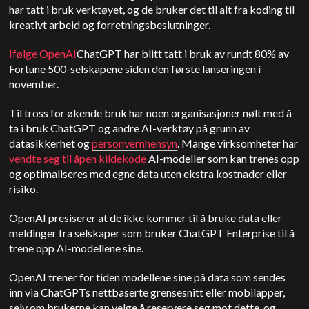
har tatt i bruk verktøyet, og de bruker det til alt fra koding til
kreativt arbeid og forretningsbeslutninger.
Ifølge OpenAI
ChatGPT har blitt tatt i bruk av rundt 80% av
Fortune 500-selskapene siden den første lanseringen i
november.
Til tross for økende bruk har noen organisasjoner nølt med å
ta i bruk ChatGPT og andre AI-verktøy på grunn av
datasikkerhet og
personvernhensyn
. Mange virksomheter har
vendte seg til åpen kildekode
AI-modeller som kan trenes opp
og optimaliseres med egne data uten ekstra kostnader eller
risiko.
OpenAI presiserer at de ikke kommer til å bruke data eller
meldinger fra selskaper som bruker ChatGPT Enterprise til å
trene opp AI-modellene sine.
OpenAI trener for tiden modellene sine på data som sendes
inn via ChatGPTs nettbaserte grensesnitt eller mobilapper,
selv om brukerne kan velge å reservere seg mot dette, og