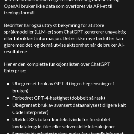
OpenAI bruker ikke data som overføres via API-et til
treningsformål.
Bedrifter har også uttrykt bekymring for at store
språkmodeller (LLM-er) som ChatGPT genererer unøyaktig
eller fabrikkert informasjon. Det er ikke mye bedrifter kan
gjøre med det, og de må utvise aktsomhet når de bruker AI-
resultatene.
Her er den komplette funksjonslisten over ChatGPT
Enterprise:
Ubegrenset bruk av GPT-4 (ingen begrensninger i
bruken)
Forbedret GPT-4-hastighet (dobbelt så rask)
Ubegrenset bruk av avansert dataanalyse (tidligere kalt
Code Interpreter)
Utvidet 32k token-kontekstvindu for firedoblet
inndatalengde, filer eller sekvensielle interaksjoner
Samarbeidsorienterte chat-maler for strømlinjeformet