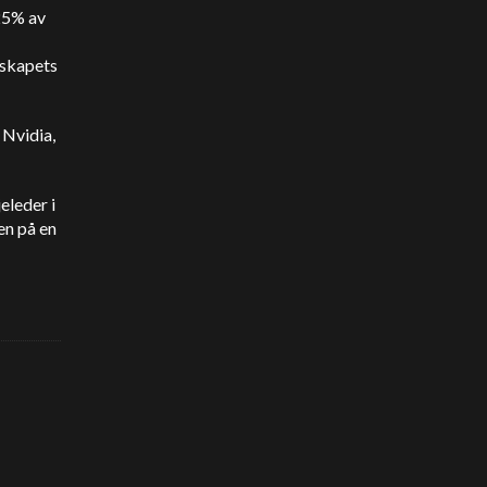
 25% av
lskapets
 Nvidia,
eleder i
en på en