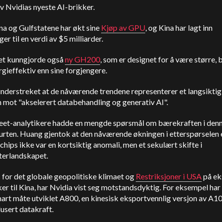
v Nvidias nyeste AI-brikker.
na og Gulfstatene har økt sine
Kjøp av GPU
, og Kina har lagt inn
ger til en verdi av $5 milliarder.
et kunngjorde også
ny GH200
, som er designet for å være større,
gieffektiv enn sine forgjengere.
derstreket at de nåværende trendene representerer et langsiktig 
 mot "akselerert databehandling og generativ AI".
reet-analytikere hadde en mengde spørsmål om bærekraften i den
urten. Huang gjentok at den nåværende økningen i etterspørselen 
chips ikke var en kortsiktig anomali, men et sekulært skifte i
terlandskapet.
s for det globale geopolitiske klimaet og
Restriksjoner i USA
på ek
er til Kina, har Nvidia vist seg motstandsdyktig. For eksempel har
mart måte utviklet A800, en kinesisk eksportvennlig versjon av A
usert datakraft.