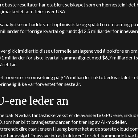
robuste resultater har etablert selskapet som en hjørnestein i det
gimarkedet som feier over USA.
analytikerne hadde vært optimistiske og spådd en omsetning på 
illiarder for forrige kvartal og rundt $12,5 milliarder for innevæ
vergikk imidlertid disse uformelle anslagene ved å bokføre en om
1 milliarder for siste kvartal, sammenlignet med $6,7 milliarder 
året før.
t forventer en omsetning på $16 milliarder i oktoberkvartalet - et 
innelig ikke var forventet før neste år.
-ene leder an
e bak Nvidias fantastiske vekst er de avanserte GPU-ene, inklud
 som har blitt bransjestandarden for trening av AI-modeller.
trerende direktør Jensen Huang bemerket at de største cloud co
ne har avslørt "massive infrastrukturer" for det kommende kvarta