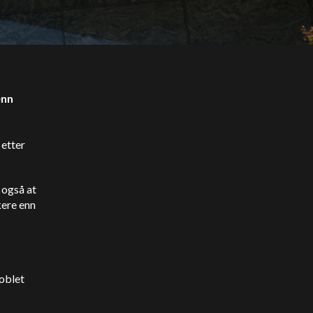
enn
 etter
e også
at
kere enn
oblet