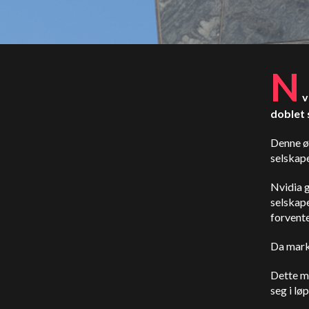
N
v
doblet 
Denne øk
selskape
Nvidia g
selskape
forvente
Da marke
Dette m
seg i løp