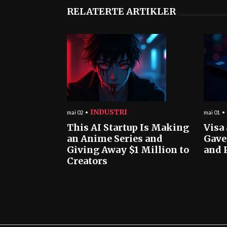
RELATERTE ARTIKLER
INDUSTRI
mai 02
mai 01
This AI Startup Is Making
Visa
an Anime Series and
Gave
Giving Away $1 Million to
and 
Creators