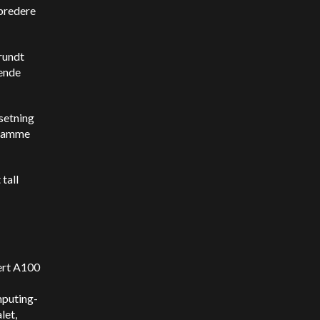
 bredere
rundt
rende
setning
i samme
tall
ert A100
mputing-
let,