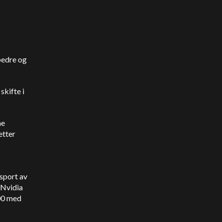
 bedre og
skifte i
ne
etter
sport av
 Nvidia
100 med