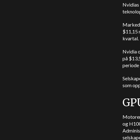
Nvidias 
teknolo
Markeds
$11,15 m
kvartal.
Nvidia o
på $13,5
periode 
Selskape
som oppr
GPU
Motoren
og H100,
Adminis
selskape