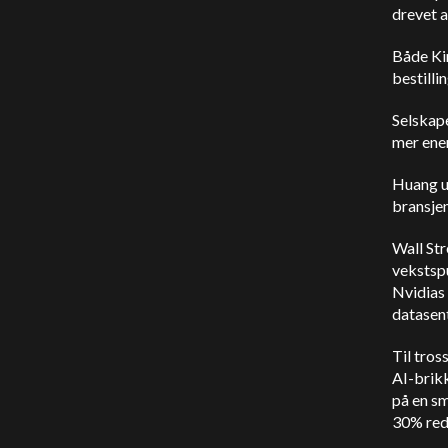
drevet a
Både Ki
bestillin
Selskap
mer ener
Huang un
bransjen
Wall St
vekstsp
Nvidias 
datasen
Til tros
AI-brikk
på en s
30% red