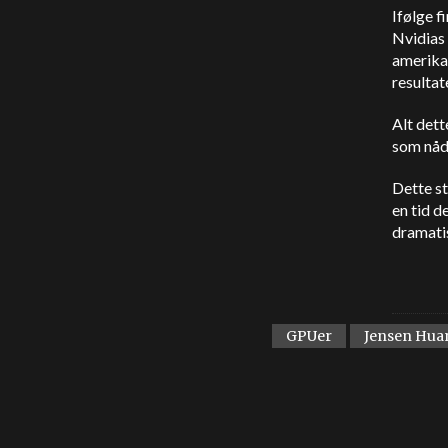
Ifølge f
Nvidias 
amerika
resultat
Alt dett
som nådd
Dette st
en tid d
dramati
GPUer
Jensen Hua