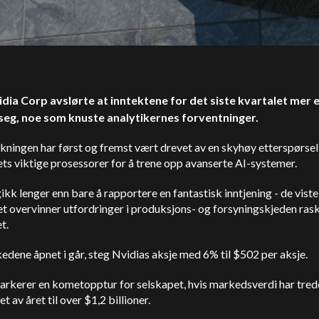
idia Corp avslørte at inntektene for det siste kvartalet mer 
seg, noe som knuste analytikernes forventninger.
ningen har først og fremst vært drevet av en skyhøy etterspørsel
ts viktige prosessorer for å trene opp avanserte AI-systemer.
ikk lenger enn bare å rapportere en fantastisk inntjening - de vist
t overvinner utfordringer i produksjons- og forsyningskjeden ras
t.
dene åpnet i går, steg Nvidias aksje med 6% til $502 per aksje.
arkerer en kometopptur for selskapet, hvis markedsverdi har tred
et av året til over $1,2 billioner.