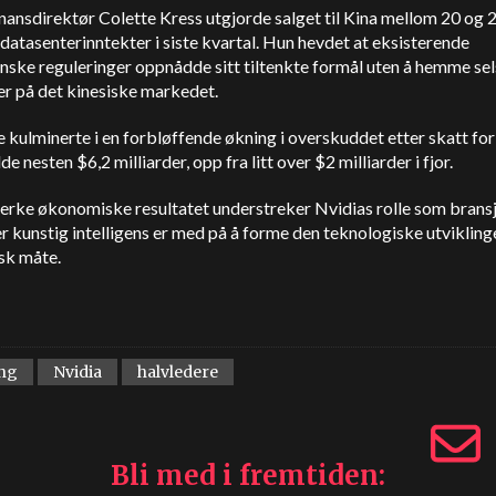
inansdirektør Colette Kress utgjorde salget til Kina mellom 20 og
datasenterinntekter i siste kvartal. Hun hevdet at eksisterende
nske reguleringer oppnådde sitt tiltenkte formål uten å hemme se
er på det kinesiske markedet.
e kulminerte i en forbløffende økning i overskuddet etter skatt for
e nesten $6,2 milliarder, opp fra litt over $2 milliarder i fjor.
erke økonomiske resultatet understreker Nvidias rolle som bransj
er kunstig intelligens er med på å forme den teknologiske utvikling
sk måte.
ng
Nvidia
halvledere
Bli med i fremtiden