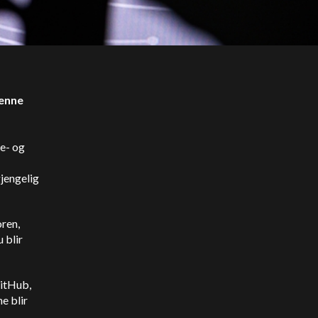
denne
de- og
gjengelig
oren,
 blir
GitHub,
e blir