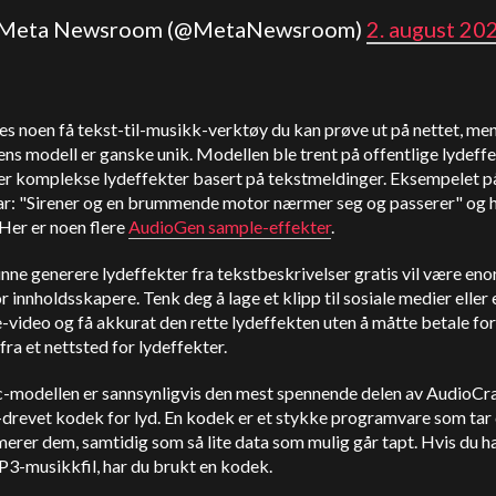
 Meta Newsroom (@MetaNewsroom)
2. august 20
es noen få tekst-til-musikk-verktøy du kan prøve ut på nettet, me
s modell er ganske unik. Modellen ble trent på offentlige lydeff
er komplekse lydeffekter basert på tekstmeldinger. Eksempelet 
ar: "Sirener og en brummende motor nærmer seg og passerer" og 
. Her er noen flere
AudioGen sample-effekter
.
nne generere lydeffekter fra tekstbeskrivelser gratis vil være en
or innholdsskapere. Tenk deg å lage et klipp til sosiale medier eller 
video og få akkurat den rette lydeffekten uten å måtte betale for 
fra et nettsted for lydeffekter.
-modellen er sannsynligvis den mest spennende delen av AudioCra
-drevet kodek for lyd. En kodek er et stykke programvare som tar
rer dem, samtidig som så lite data som mulig går tapt. Hvis du ha
P3-musikkfil, har du brukt en kodek.