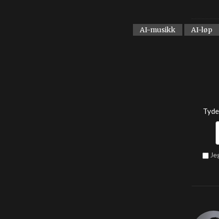
AI-musikk
AI-løp
Tyde
Je