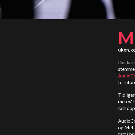
M
uken, o
Det har 
stemmeg
AudioCr
for utpr
Tidliger
men nå h
tatt opp
AudioCra
og Meta 
tatt i b