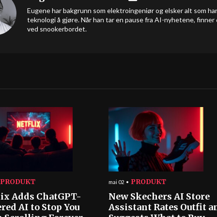
Eugene har bakgrunn som elektroingeniør og elsker alt som ha
teknologi å gjøre. Når han tar en pause fra AI-nyhetene, finner
ved snookerbordet.
PRODUKT
PRODUKT
mai 02
lix Adds ChatGPT-
New Skechers AI Store
red AI to Stop You
Assistant Rates Outfit a