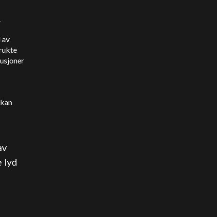
.
 av
rukte
usjoner
 kan
av
 lyd