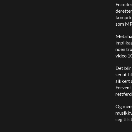
Encodec 
deretter 
komprim
som MP3
Meta har
implikas
noen tro
video 1
Det blir
ser ut t
sikkert 
Forvent
rettferdi
Og men
musikkve
seg til 