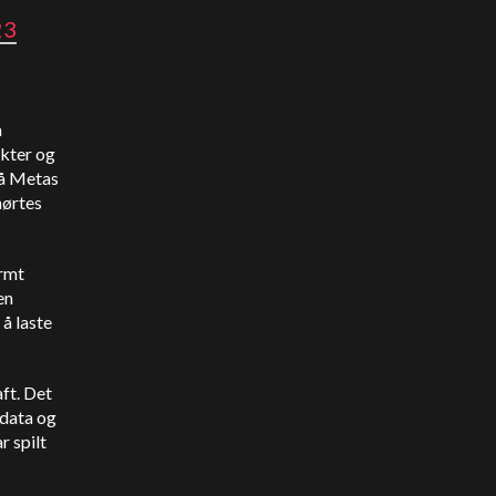
23
n
ekter og
på Metas
hørtes
ormt
en
å laste
ft. Det
 data og
r spilt