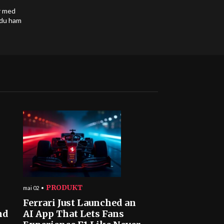
r med
 du ham
PRODUKT
mai 02
Ferrari Just Launched an
nd
AI App That Lets Fans