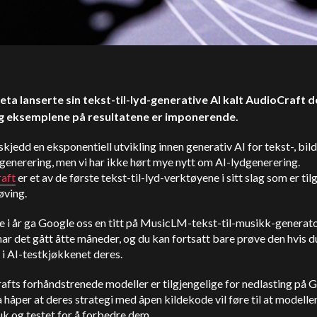
eta lanserte sin tekst-til-lyd-generative AI kalt AudioCraft 
g eksemplene på resultatene er imponerende.
skjedd en eksponentiell utvikling innen generativ AI for tekst-, bil
enerering, men vi har ikke hørt mye nytt om AI-lydgenerering.
aft
er et av de første tekst-til-lyd-verktøyene i sitt slag som er til
øving.
e i år ga Google oss en titt på MusicLM-tekst-til-musikk-generat
ar det gått åtte måneder, og du kan fortsatt bare prøve den hvis du
 i AI-testkjøkkenet deres.
fts forhåndstrenede modeller er tilgjengelige for nedlasting på 
håper at deres strategi med åpen kildekode vil føre til at modellen
ruk og testet for å forbedre dem.