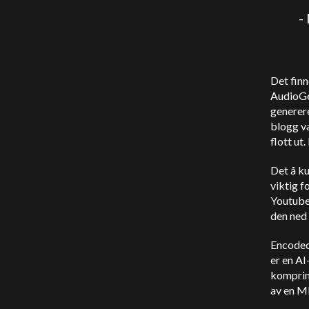
-
Det finn
AudioGen
generer
blogg v
flott ut
Det å ku
viktig f
Youtube-
den ned 
Encodec
er en AI
komprime
av en M