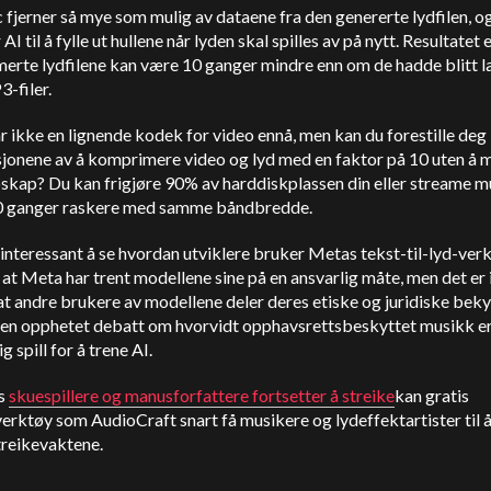
fjerner så mye som mulig av dataene fra den genererte lydfilen, o
AI til å fylle ut hullene når lyden skal spilles av på nytt. Resultatet 
erte lydfilene kan være 10 ganger mindre enn om de hadde blitt l
-filer.
 ikke en lignende kodek for video ennå, men kan du forestille deg
jonene av å komprimere video og lyd med en faktor på 10 uten å m
skap? Du kan frigjøre 90% av harddiskplassen din eller streame m
0 ganger raskere med samme båndbredde.
 interessant å se hvordan utviklere bruker Metas tekst-til-lyd-ver
il at Meta har trent modellene sine på en ansvarlig måte, men det er
at andre brukere av modellene deler deres etiske og juridiske bek
 en opphetet debatt om hvorvidt opphavsrettsbeskyttet musikk e
g spill for å trene AI.
s
skuespillere og manusforfattere fortsetter å streike
kan gratis
rktøy som AudioCraft snart få musikere og lydeffektartister til å
streikevaktene.