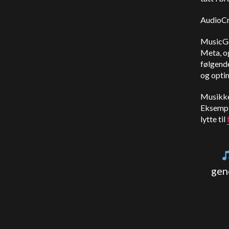
AudioCr
MusicGen
Meta, o
følgend
og optim
Musikke
Eksemple
lytte til
gen