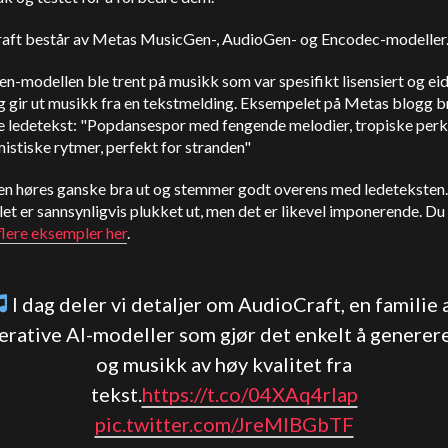
aft består av Metas MusicGen-, AudioGen- og Encodec-modeller
-modellen ble trent på musikk som var spesifikt lisensiert og eid
g gir ut musikk fra en tekstmelding. Eksempelet på Metas blogg b
e ledetekst: "Popdansespor med fengende melodier, tropiske perk
istiske rytmer, perfekt for stranden"
n høres ganske bra ut og stemmer godt overens med ledeteksten.
t er sannsynligvis plukket ut, men det er likevel imponerende. Du
flere eksempler her
.
I dag deler vi detaljer om AudioCraft, en familie 
erative AI-modeller som gjør det enkelt å generere
og musikk av høy kvalitet fra
tekst.
https://t.co/04XAq4rlap
pic.twitter.com/JreMIBGbTF