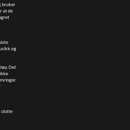
g bruker
er at de
agret
iste
usikk og
ktøy. Det
 ikke
ymringer.
r
 slutte