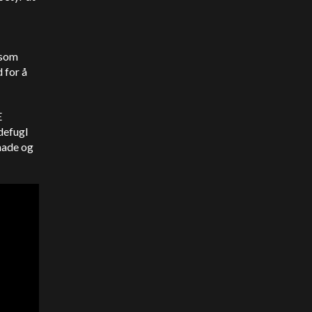
 som
 for å
E
defugl
anade og