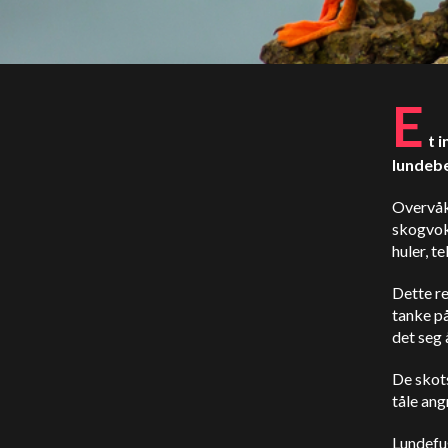
E
t 
lundebe
Overvåki
skogvok
huler, t
Dette re
tanke på
det seg
De skot
tåle ang
Lundefug