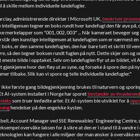
til å skille mellom individuelle lundefugler.
rclay, administrerende direktør i Microsoft UK,
beskriver proses
 intelligensen tegner en boks rundt hver lundefugl den får øye på, 
e merkelapper som "001, 002, 003" ... Når kameraet beveger seg t
orstår den kunstige intelligensen at lundefuglen som er nærmest en
boks, er den samme lundefuglen, den har bare tatt et skritt til ven
yre, så den tegner boksen rundt fuglen på nytt. Dette skjer om og o
t eneste bilde i opptaket. Selv om lundefuglen flyr ut av bildet, vil A
 gjenkjenne hvor den fløy ut av syne, og forsøke å spore den på ny
er tilbake. Slik kan vi spore og telle individuelle lundefugler."
 ikke første gang bildegjenkjenning brukes til naturvern og sporin
 Et AI-system installert i Norge har sporet
bestander av invaderen
vslaks
som truer innfødte arter. Et AI-system ble utviklet for å
opp
sning
hendelser på den engelske kysten.
bell, Account Manager ved SSE Renewables' Engineering Centre, si
eksempel overvåke laksen for å sikre at den er i stand til å vandre i el
knologien kan fungere i alle miljøer der man ønsker å overvåke en