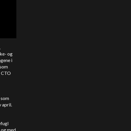
,
kke- og
gene i
, som
r, CTO
, som
 april.
efugl
il og med