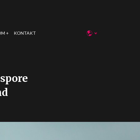
OM
KONTAKT
 spore
nd