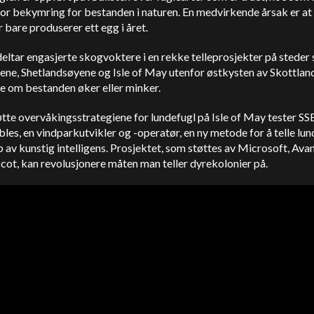
tor bekymring for bestanden i naturen. En medvirkende årsak er at
 bare produserer ett egg i året.
eltar engasjerte skogvoktere i en rekke telleprosjekter på steder
ne, Shetlandsøyene og Isle of May utenfor østkysten av Skottland
e om bestanden øker eller minker.
øtte overvåkingsstrategiene for lundefugl på Isle of May tester SS
es, en vindparkutvikler og -operatør, en ny metode for å telle lun
p av kunstig intelligens. Prosjektet, som støttes av Microsoft, Av
ot, kan revolusjonere måten man teller dyrekolonier på.