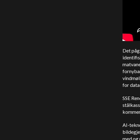
Det påg
identifi
matvaner
fornybar
vindmøll
for data
SSE Rene
stålkass
kommer t
AI-tekno
bildegj
med og u