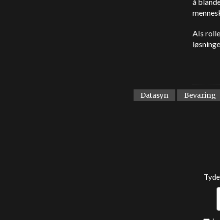
å blande
menneske
AIs roll
løsninge
Datasyn
Bevaring
Tyde