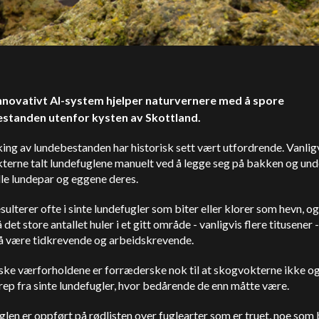
innovativt AI-system hjelper naturvernere med å spore
standen utenfor kysten av Skottland.
ng av lundebestanden har historisk sett vært utfordrende. Vanligv
terne talt lundefuglene manuelt ved å legge seg på bakken og un
elle lundepar og eggene deres.
sulterer ofte i sinte lundefugler som biter eller klorer som hevn, o
 det store antallet huler i et gitt område - vanligvis flere titusener -
 å være tidkrevende og arbeidskrevende.
ske værforholdene er forræderske nok til at skogvokterne ikke o
rep fra sinte lundefugler, hvor bedårende de enn måtte være.
len er oppført på rødlisten over fuglearter som er truet, noe som 