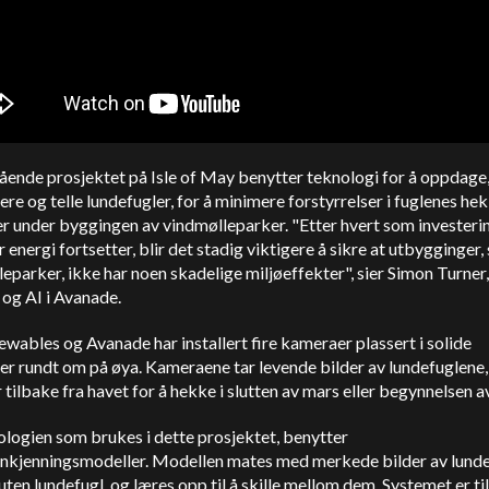
ående prosjektet på Isle of May benytter teknologi for å oppdage
sere og telle lundefugler, for å minimere forstyrrelser i fuglenes he
 under byggingen av vindmølleparker. "Etter hvert som investerin
 energi fortsetter, blir det stadig viktigere å sikre at utbygginger
eparker, ikke har noen skadelige miljøeffekter", sier Simon Turne
 og AI i Avanade.
wables og Avanade har installert fire kameraer plassert i solide
er rundt om på øya. Kameraene tar levende bilder av lundefuglene
ilbake fra havet for å hekke i slutten av mars eller begynnelsen av
logien som brukes i dette prosjektet, benytter
enkjenningsmodeller. Modellen mates med merkede bilder av lund
ten lundefugl, og læres opp til å skille mellom dem. Systemet er t