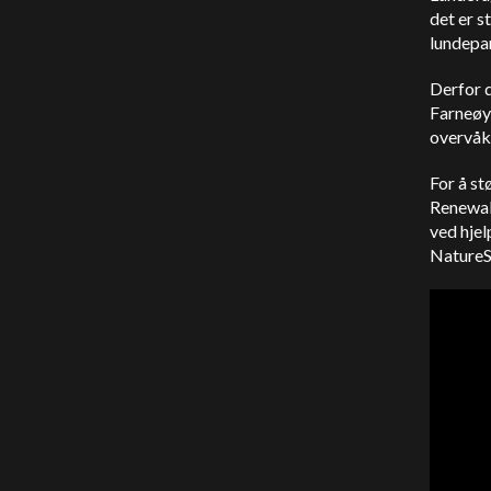
det er s
lundepar
Derfor d
Farneøye
overvåk
For å st
Renewabl
ved hjel
NatureSc