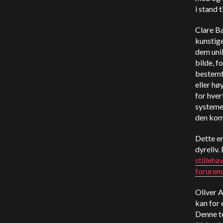
i stand 
Clare Ba
kunstige
dem unik
bilde, f
bestemt 
eller hø
for hver
systemet
den komm
Dette er
dyreliv.
stilleha
foruren
Oliver A
kan for 
Denne te