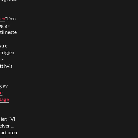
sen
"Den
og gir
il neste
stre
m igjen
I-
tt hvis
g av
de
dage
er: "Vi
ver ...
 art uten