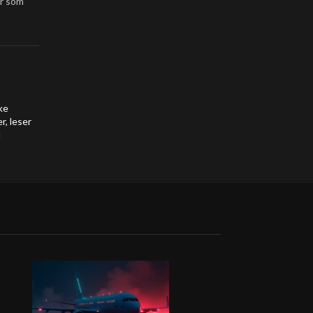
år som
ke
r, leser
d