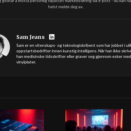
g godtar å motta personlig tilpasset markedsføring via e-post - du kan n
helst melde deg av.
Sam Jeans
Sam er en vitenskaps- og teknologiskribent som har jobbet i uli
oppstartsbedrifter innen kunstig intelligens. Når han ikke skrive
han medisinske tidsskrifter eller graver seg gjennom esker me
vinylplater.