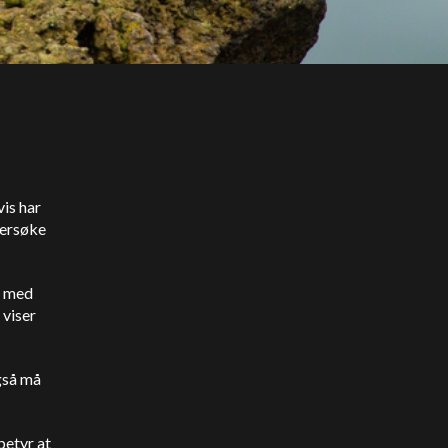
is har
dersøke
g med
 viser
gså må
betyr at