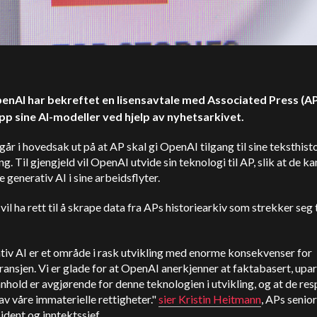
penAI har bekreftet en lisensavtale med Associated Press (A
pp sine AI-modeller ved hjelp av nyhetsarkivet.
går i hovedsak ut på at AP skal gi OpenAI tilgang til sine teksthisto
ng. Til gjengjeld vil OpenAI utvide sin teknologi til AP, slik at de ka
e generativ AI i sine arbeidsflyter.
il ha rett til å skrape data fra APs historiearkiv som strekker seg 
iv AI er et område i rask utvikling med enorme konsekvenser for
ansjen. Vi er glade for at OpenAI anerkjenner at faktabasert, upar
nhold er avgjørende for denne teknologien i utvikling, og at de re
av våre immaterielle rettigheter."
sier Kristin Heitmann
, APs senior
ident og inntektssjef.