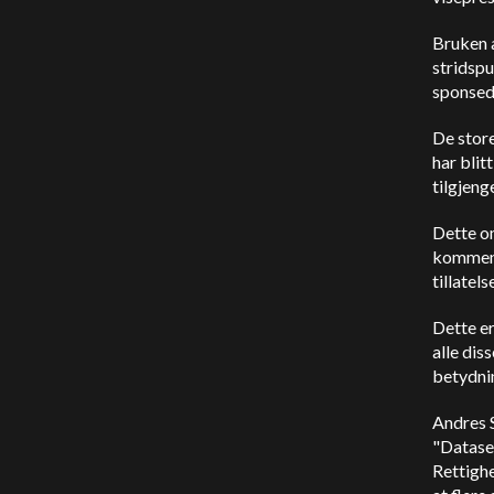
Bruken a
stridspu
sponsede
De stor
har blit
tilgjeng
Dette o
kommenta
tillatel
Dette er
alle dis
betydnin
Andres S
"Datase
Rettighe