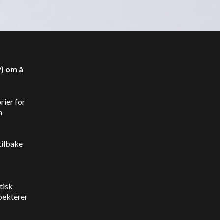
P) om å
rier for
n
tilbake
tisk
spekterer