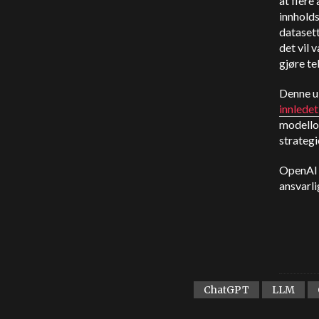
at flere
innholds
datasett
det vil v
gjøre t
Denne u
innledet
modello
strateg
OpenAI o
ansvarli
ChatGPT
LLM