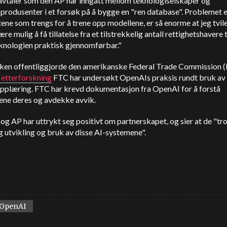
 avtaler som den AP har inngått mellom teknologiselskaper og
produsenter i et forsøk på å bygge en "ren database". Problemet e
ene som trengs for å trene opp modellene, er så enorme at jeg tvile
ære mulig å få tillatelse fra et tilstrekkelig antall rettighetshavere t
eknologien praktisk gjennomførbar."
ken offentliggjorde den amerikanske Federal Trade Commission 
 etterforskning
FTC har undersøkt OpenAIs praksis rundt bruk av 
pplæring. FTC har krevd dokumentasjon fra OpenAI for å forstå
iene deres og avdekke avvik.
g AP har uttrykt seg positivt om partnerskapet, og sier at de "tro
g utvikling og bruk av disse AI-systemene".
OpenAI