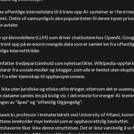
v offentlige internettdata til å trene opp AI-systemer er i ferd med
nkt. Dette vil sannsynligvis øke populariteten til denne typen priv
 avtaler.
e språkmodellene (LLM) som driver chatbotene hos OpenAI, Googl
t trent opp på en enorm mengde data som er samlet inn fra offentli
elige internettkilder.
mfatter tredjepartsinnhold som nyhetsartikler, Wikipedia-oppføri
rer fra sosiale medier og blogger, som alle er hentet uten eksplis
se fra eller kjennskap til opphavspersonene.
 ikke uten juridiske og etiske utfordringer, ettersom det er usannsy
se dataene samles inn på lovlig vis. I det minste forvrenger AI-tren
gen av "åpen" og "offentlig tilgjengelig".
awicki, professor i immaterialrett ved University of Miami, komm
ttene inneholder mye innhold som er opphavsrettslig beskyttet.
tshaverne liker ikke denne utnyttelsen. Det er ikke vanskelig å se 