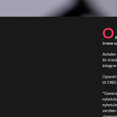
O
trene o
Avtalen 
AI-treni
integrer
OpenAI v
til 1985.
"Generat
nyhetsbr
nyhetsin
verdien 
visepres