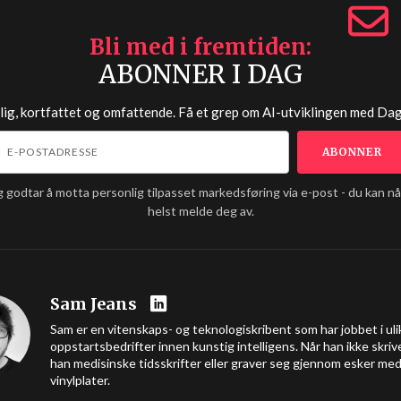
Bli med i fremtiden
ABONNER I DAG
lig, kortfattet og omfattende. Få et grep om AI-utviklingen med
Dag
g godtar å motta personlig tilpasset markedsføring via e-post - du kan n
helst melde deg av.
Sam Jeans
Sam er en vitenskaps- og teknologiskribent som har jobbet i uli
oppstartsbedrifter innen kunstig intelligens. Når han ikke skrive
han medisinske tidsskrifter eller graver seg gjennom esker me
vinylplater.