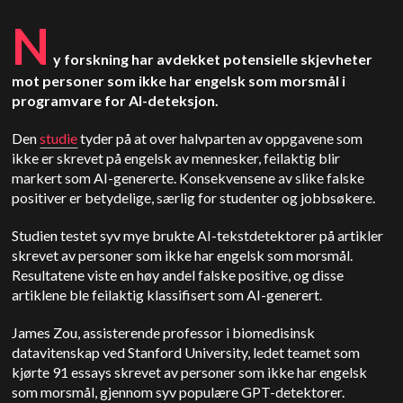
N
y forskning har avdekket potensielle skjevheter
mot personer som ikke har engelsk som morsmål i
programvare for AI-deteksjon.
Den
studie
tyder på at over halvparten av oppgavene som
ikke er skrevet på engelsk av mennesker, feilaktig blir
markert som AI-genererte. Konsekvensene av slike falske
positiver er betydelige, særlig for studenter og jobbsøkere.
Studien testet syv mye brukte AI-tekstdetektorer på artikler
skrevet av personer som ikke har engelsk som morsmål.
Resultatene viste en høy andel falske positive, og disse
artiklene ble feilaktig klassifisert som AI-generert.
James Zou, assisterende professor i biomedisinsk
datavitenskap ved Stanford University, ledet teamet som
kjørte 91 essays skrevet av personer som ikke har engelsk
som morsmål, gjennom syv populære GPT-detektorer.