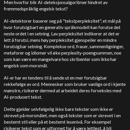
Men hvorfor blir AI-deteksjonsalgoritmer hindret av
fremmedspråklig engelsk tekst?
AI-detektorer baserer seg på
"tekstperpleksitet", et mål på
hvor forutsigbart en generativ språkmodell kan forutse det
neste ordet i en setning. Lav perpleksitet indikerer at det er
lett å forutsi, mens høy perpleksitet gjenspeiler en mindre
forutsigbar setning. Komplekse ord, fraser, sammenligninger,
metaforer og idiomer vil øke perplexity-poengsummen, noe
som kan være en mangelvare hos skribenter som ikke har
engelsk som morsmål.
AI-er har en tendens til å sende ut en mer forutsigbar
rekkefølge av ord.
Mennesker som bruker vanlige ord i kjente
mønstre, risikerer dermed at arbeidet deres forveksles med
AI-produsert tekst.
Dette gjelder selvfølgelig ikke bare tekster som ikke er
skrevet på morsmålet, men også tekster som er skrevet i en
bestemt stil eller på et bestemt lesenivå. For eksempel
risikerer tekst som er utformet for å være lettlest, å bli