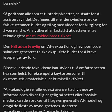
barnelek."
Så godt som alle som er til stede på nettet, er utsatt for AI-
assistert svindel. Det finnes tilfeller der svindlere bruker
falske stemmer, bilder og til og med videoer for å utgi seg for
å være andre. Analytikere har fastslått at dette er en av
teknologiens
mest umiddelbare risikoer
.
Den
FBI advarte nylig
om AI-sextortion og hevnporno, der
svindlere genererer falske eksplisitte bilder for å kreve
løsepenger av folk.
Disse villedende teknikkene kan utvides til å omfatte nesten
hva som helst, for eksempel å knytte personer til
ekstremistisk materiale eller kriminell aktivitet.
"AI-teknologien er allerede så avansert at hvis noe av
informasjonen din er tilgjengelig på nettet eller i sosiale
medier, kan den brukes til å lage en generativ AI-modell og
omgå de fleste av myndighetenes utdaterte
autentiseringssystemer", advarte Talcove.