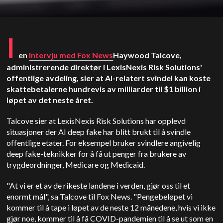
I
en
intervju med Fox News
Haywood Talcove,
administrerende direktør i LexisNexis Risk Solutions'
offentlige avdeling, sier at AI-relatert svindel kan koste
skattebetalerne hundrevis av milliarder til $1 billion i
løpet av det neste året.
Talcove sier at LexisNexis Risk Solutions har opplevd
situasjoner der AI deep fake har blitt brukt til å svindle
offentlige etater. For eksempel bruker svindlere angivelig
deep fake-teknikker for å få ut penger fra brukere av
trygdeordninger, Medicare og Medicaid.
"At vi er et av de rikeste landene i verden, gjør oss til et
enormt mål", sa Talcove til Fox News. "Pengebeløpet vi
kommer til å tape i løpet av de neste 12 månedene, hvis vi ikke
gjør noe, kommer til å få COVID-pandemien til å se ut som en