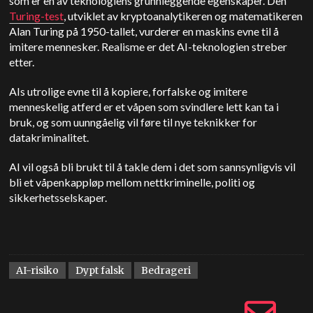
som er en av teknologiens grunnleggende egenskaper. Den
Turing-test
, utviklet av kryptoanalytikeren og matematikeren
Alan Turing på 1950-tallet, vurderer en maskins evne til å
imitere mennesker. Realisme er det AI-teknologien streber
etter.
AIs utrolige evne til å kopiere, forfalske og imitere
menneskelig atferd er et våpen som svindlere lett kan ta i
bruk, og som uunngåelig vil føre til nye teknikker for
datakriminalitet.
AI vil også bli brukt til å takle dem i det som sannsynligvis vil
bli et våpenkappløp mellom nettkriminelle, politi og
sikkerhetsselskaper.
AI-risiko
Dypt falsk
Bedrageri