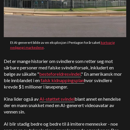
Et AI-generert bilde av en eksplosjon i Pentagon forårsaket
kortvarig
nedgang i markedene
.
Det er mange historier om svindlere som retter seg mot
sårbare personer med falske svindelforsøk, inkludert en
bølge av såkalte "
besteforeldresvindel
." En amerikansk mor
ble innblandet i en
falsk kidnappingsplan
hvor svindlere
krevde $1 millioner i løsepenger.
Kina lider også av
AI-støttet svindel
blant annet en hendelse
der en mann snakket med en AI-generert videoavatar av
vennen sin.
AI blir stadig bedre og bedre til å imitere mennesker - noe