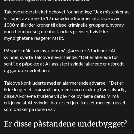
Talcove understreket behovet for handling: "Jeg mistenker at
vi i løpet av de neste 12 månedene kommer til å tape over
1000 milliarder kroner til disse kriminelle gruppene, hvorav
noen befinner seg utenfor landets grenser, hvis ikke
myndighetene reagerer raskt."
På spørsmålet om hva som må gjøres for å forhindre AI-
svindel, svarte Talcove illevarslende: "Det er allerede for
sent", og påpekte at AI-assistert svindel allerede er utbredt
og går ubemerket hen.
Talcove konkluderte med en alarmerende advarsel: "Det er
ikke lenger et spørsmål om, men snarere når og hvor alvorlig
disse AI-drevne truslene vil påvirke byråene deres. Vi må
erkjenne at AI-svindel ikke er en fjern trussel, men en trussel
som banker på døren vår."
Er disse påstandene underbygget?