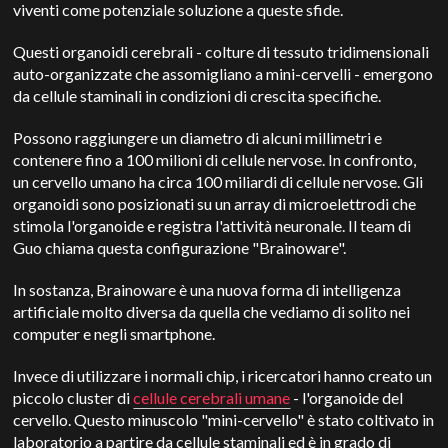
viventi come potenziale soluzione a queste sfide.
Questi organoidi cerebrali - colture di tessuto tridimensionali
auto-organizzate che assomigliano a mini-cervelli - emergono
da cellule staminali in condizioni di crescita specifiche.
Possono raggiungere un diametro di alcuni millimetri e
contenere fino a 100 milioni di cellule nervose. In confronto,
un cervello umano ha circa 100 miliardi di cellule nervose. Gli
organoidi sono posizionati su un array di microelettrodi che
stimola l'organoide e registra l'attività neuronale. Il team di
Guo chiama questa configurazione "Brainoware".
In sostanza, Brainoware è una nuova forma di intelligenza
artificiale molto diversa da quella che vediamo di solito nei
computer e negli smartphone.
Invece di utilizzare i normali chip, i ricercatori hanno creato un
piccolo cluster di
cellule cerebrali umane
- l'organoide del
cervello. Questo minuscolo "mini-cervello" è stato coltivato in
laboratorio a partire da cellule staminali ed è in grado di