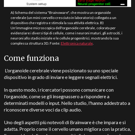
A) Schema del sistema "Brainoware", che mostra un organoide
cerebrale (un mini-cervello cresciuto in laboratorio) collegato a un
dispositivo che registra e stimola la sua attività elettrica. B)
Un'immagine microscopica dell'organoide cerebrale, colorata per
evidenziare i diversi tipi di cellule, come i neuroni maturi, gli astrociti, i
neuroni allo stadio iniziale e le cellule progenitrici, mostrando la sua
complessa struttura 3D. Fonte:
Elettronica naturale
.
Come funziona
L'organoide cerebrale viene posizionato su uno speciale
dispositivo in grado di inviare e leggere segnali elettrici.
In questo modo, i ricercatori possono comunicare con
l'organoide, come se gli insegnassero a rispondere a
determinati modelli o input. Nello studio, l'hanno addestrato a
riconoscere diverse voci da clip audio.
Uno degli aspetti più notevoli di Brainware è che impara e si
adatta. Proprio come il cervello umano migliora con la pratica,