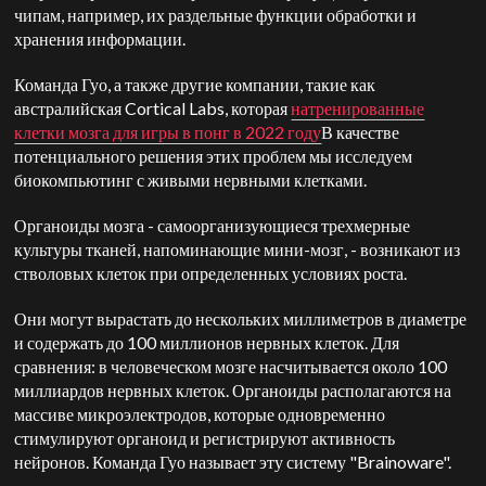
чипам, например, их раздельные функции обработки и
хранения информации.
Команда Гуо, а также другие компании, такие как
австралийская Cortical Labs, которая
натренированные
клетки мозга для игры в понг в 2022 году
В качестве
потенциального решения этих проблем мы исследуем
биокомпьютинг с живыми нервными клетками.
Органоиды мозга - самоорганизующиеся трехмерные
культуры тканей, напоминающие мини-мозг, - возникают из
стволовых клеток при определенных условиях роста.
Они могут вырастать до нескольких миллиметров в диаметре
и содержать до 100 миллионов нервных клеток. Для
сравнения: в человеческом мозге насчитывается около 100
миллиардов нервных клеток. Органоиды располагаются на
массиве микроэлектродов, которые одновременно
стимулируют органоид и регистрируют активность
нейронов. Команда Гуо называет эту систему "Brainoware".