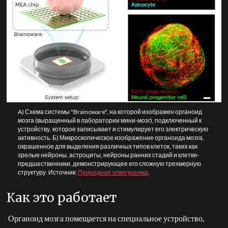
A) Схема системы "Brainoware", на которой изображен органоид
мозга (выращенный в лаборатории мини-мозг), подключенный к
устройству, которое записывает и стимулирует его электрическую
активность. Б) Микроскопическое изображение органоида мозга,
окрашенное для выделения различных типов клеток, таких как
зрелые нейроны, астроциты, нейроны ранних стадий и клетки-
предшественники, демонстрирующее его сложную трехмерную
структуру. Источник:
Природная электроника
.
Как это работает
Органоид мозга помещается на специальное устройство,