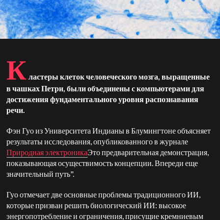
К
ластеры клеток человеческого мозга, выращенные
в чашках Петри, были объединены с компьютерами для
достижения фундаментального уровня распознавания
речи.
Фэн Гуо из Университета Индианы в Блумингтоне объясняет
результаты исследования, опубликованного в журнале
Природная электроника
Это предварительная демонстрация,
показывающая осуществимость концепции.
Впереди еще
значительный путь".
Гуо отмечает две основные проблемы традиционного ИИ,
которые призван решить биологический ИИ: высокое
энергопотребление и ограничения, присущие кремниевым