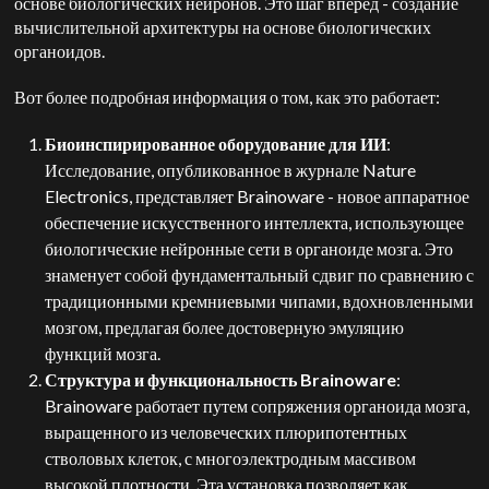
основе биологических нейронов. Это шаг вперед - создание
вычислительной архитектуры на основе биологических
органоидов.
Вот более подробная информация о том, как это работает:
Биоинспирированное оборудование для ИИ
:
Исследование, опубликованное в журнале Nature
Electronics, представляет Brainoware - новое аппаратное
обеспечение искусственного интеллекта, использующее
биологические нейронные сети в органоиде мозга. Это
знаменует собой фундаментальный сдвиг по сравнению с
традиционными кремниевыми чипами, вдохновленными
мозгом, предлагая более достоверную эмуляцию
функций мозга.
Структура и функциональность Brainoware
:
Brainoware работает путем сопряжения органоида мозга,
выращенного из человеческих плюрипотентных
стволовых клеток, с многоэлектродным массивом
высокой плотности. Эта установка позволяет как