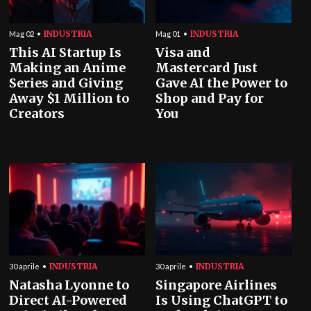
INDUSTRIA
INDUSTRIA
Mag 02
Mag 01
This AI Startup Is
Visa and
Making an Anime
Mastercard Just
Series and Giving
Gave AI the Power to
Away $1 Million to
Shop and Pay for
Creators
You
INDUSTRIA
INDUSTRIA
30 aprile
30 aprile
Natasha Lyonne to
Singapore Airlines
Direct AI-Powered
Is Using ChatGPT to