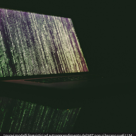
I nuovi modelli linguistici ad autoapprendimento del MIT non si basano sugli LLM