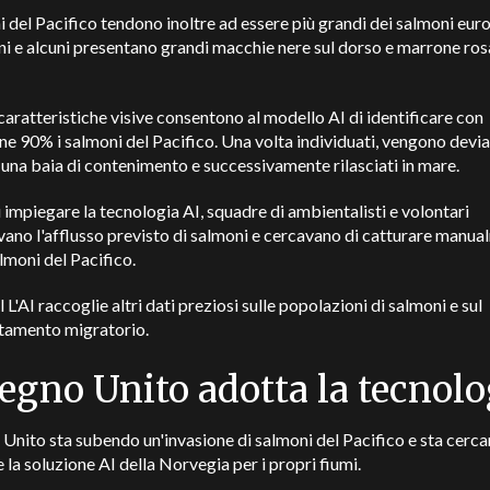
i del Pacifico tendono inoltre ad essere più grandi dei salmoni eur
i e alcuni presentano grandi macchie nere sul dorso e marrone ros
aratteristiche visive consentono al modello AI di identificare con
ne 90% i salmoni del Pacifico. Una volta individuati, vengono devia
 una baia di contenimento e successivamente rilasciati in mare.
 impiegare la tecnologia AI, squadre di ambientalisti e volontari
ano l'afflusso previsto di salmoni e cercavano di catturare manu
almoni del Pacifico.
il
L'AI raccoglie altri dati preziosi sulle popolazioni di salmoni e sul
amento migratorio.
Regno Unito adotta la tecnolo
 Unito sta subendo un'invasione di salmoni del Pacifico e sta cerca
 la soluzione AI della Norvegia per i propri fiumi.