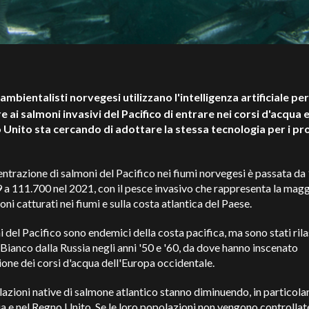
i ambientalisti norvegesi utilizzano l'intelligenza artificiale per
e ai salmoni invasivi del Pacifico di entrare nei corsi d'acqua 
o Unito sta cercando di adottare la stessa tecnologia per i pr
ntrazione di salmoni del Pacifico nei fiumi norvegesi è passata da
 a 111.700 nel 2021, con il pesce invasivo che rappresenta la mag
oni catturati nei fiumi e sulla costa atlantica del Paese.
i del Pacifico sono endemici della costa pacifica, ma sono stati rila
Bianco dalla Russia negli anni '50 e '60, da dove hanno inscenato
ione dei corsi d'acqua dell'Europa occidentale.
azioni native di salmone atlantico stanno diminuendo, in particolar
 e nel Regno Unito. Se le loro popolazioni non vengono controllate,