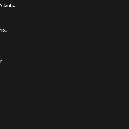
Atlantic
o...
er