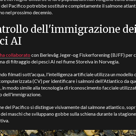
del Pacifico potrebbe sostituire completamente il salmone atlant
no nel prossimo decennio.
trollo dell'immigrazione de
ci AI
ha collaborato
con Berlevåg Jeger-og Fiskerforening (BJFF) per c
ma di filtraggio dei pesci AI nel fiume Storelva in Norvegia.
do filmati sott'acqua, l'intelligenza artificiale utilizza un modello 
computerizzata (CV) per identificare i salmoni dell'Atlantico da que
, in modo simile alla tecnologia di riconoscimento facciale utilizzat
o dell'immigrazione.
ne del Pacifico si distingue visivamente dal salmone atlantico, sop
 dei maschi che sviluppano gobbe sulla schiena durante la stagione
tiva.