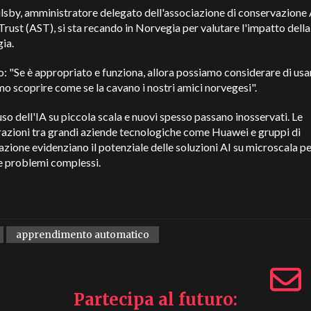
sby, amministratore delegato dell'associazione di conservazione 
rust (AST), si sta recando in Norvegia per valutare l'impatto della
gia.
: "Se è appropriato e funziona, allora possiamo considerare di usarl
 scoprire come se la cavano i nostri amici norvegesi".
'uso dell'IA su piccola scala e nuovi spesso passano inosservati. Le
azioni tra grandi aziende tecnologiche come Huawei e gruppi di
zione evidenziano il potenziale delle soluzioni AI su microscala p
e problemi complessi.
apprendimento automatico
Partecipa al futuro