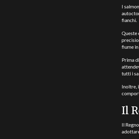
I salmon
autocton
fianchi.
Queste c
precisio
fiume in
Prima di
attendev
tutti i s
Inoltre, 
comport
Il 
Il Regno
adottare