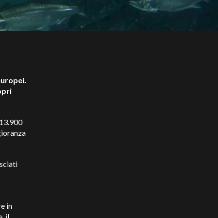
europei.
opri
 13.900
gioranza
sciati
e in
 il