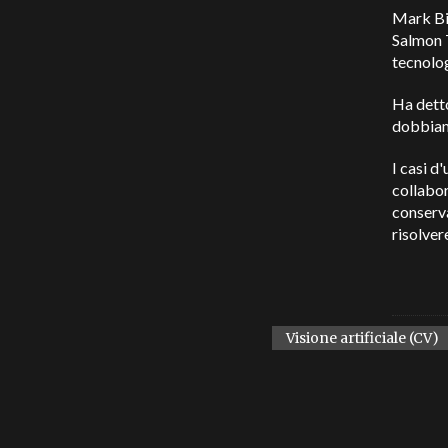
Mark Bil
Salmon T
tecnolo
Ha detto
dobbiamo
I casi d
collabor
conserva
risolver
Visione artificiale (CV)