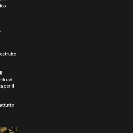
ico
i
ostruire
di
lli del
a per il
rattutto