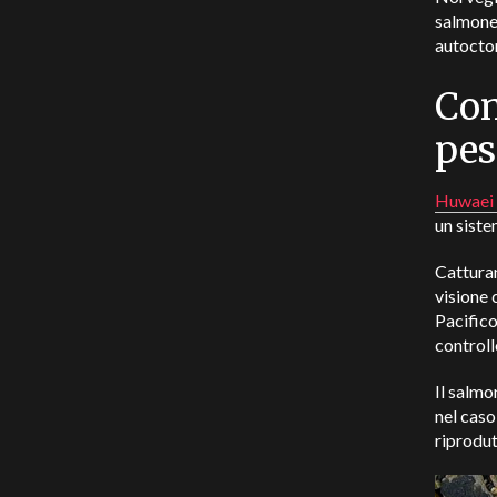
salmone 
autocto
Con
pes
Huwaei 
un siste
Catturan
visione 
Pacifico
controll
Il salmo
nel caso
riprodut