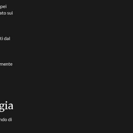
opei
ato sui
ti dal
almente
gia
ndo di