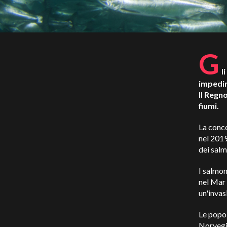
G
l
impedir
Il Regn
fiumi.
La conce
nel 2019
dei salm
I salmon
nel Mar 
un'invas
Le popol
Norvegia